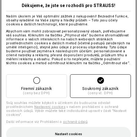
Děkujeme, že jste se rozhodli pro STRAUSS!
Naším úkolem je Váš optimální zážitek z nakupování! Bezvadné funkce,
obsahy vyladěné na Vaše zájmy a hladký průběh – Toto jsou účely
cookies a dalších technologií, které používáme.
Abychom vám mohli zobrazovat personalizovaný obsah, potřebujeme
váš souhlas. Kliknutím na tlačítko „Přijmout vše“ budeme shromažďovat
informace o vašich interakcích na našich webových stránkách
prostřednictvím cookies a dalších metod (včetně postupů založených na
umělé inteligenci), stejně jako údaje z procesu objednávky. Tyto údaje
budeme používat zejména k následujícím účelům: personalizované a
cílené nabídky a reklamy, přesná doporučení produktů, průzkum trhu a
měření reklamy a obsahu. Pokud si to nepřejete, můžete používání
těchto cookies a metod odmítnout kliknutím na tlačítko „Odmítnout vše“.
Firemní zákazník
Soukromý zákazník
(ceny bez DPH)
(ceny vč. DPH)
Svůj souhlas můžete kdykoli s účinkem do budoucna odvolat
prostřednictvím
Nastavení cookies
v našem prohlášení o ochraně
osobních údajů. Výběr můžete také individuálně upravit v části "Nastavit
cookies".
Další informace viz Prohlášení o
ochraně údajů
.
Nastavit cookies