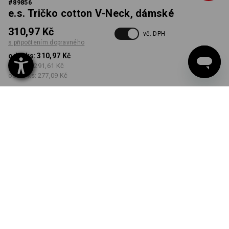
#
89856
e.s. Tričko cotton V-Neck, dámské
310,97 Kč
vč. DPH
s připočtením dopravného
od 1 ks:
310,97 Kč
od 5 ks:
291,61 Kč
od 30 ks:
277,09 Kč
Dodací lhůta cca 3-5
pracovních dnů
BARVA
VELIKOST
S
vybrat
vybrat
jíl
Množstevní sleva
od 1 ks
od 5 ks
od 30 ks
Sleva :
Sleva :
Sleva :
0
%/
ks
6
%/
ks
11
%/
ks