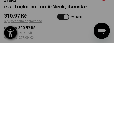
#
89854
e.s. Tričko cotton V-Neck, dámské
310,97 Kč
vč. DPH
s připočtením dopravného
od 1 ks:
310,97 Kč
od 5 ks:
291,61 Kč
od 30 ks:
277,09 Kč
Dodací lhůta cca 3-5
pracovních dnů
BARVA
VELIKOST
S
vybrat
vybrat
trávově zelená
Množstevní sleva
od 1 ks
od 5 ks
od 30 ks
Sleva :
Sleva :
Sleva :
0
%/
ks
6
%/
ks
11
%/
ks