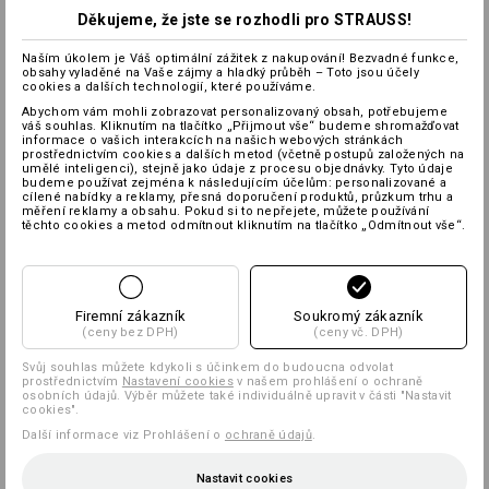
Děkujeme, že jste se rozhodli pro STRAUSS!
Naším úkolem je Váš optimální zážitek z nakupování! Bezvadné funkce,
obsahy vyladěné na Vaše zájmy a hladký průběh – Toto jsou účely
cookies a dalších technologií, které používáme.
Abychom vám mohli zobrazovat personalizovaný obsah, potřebujeme
váš souhlas. Kliknutím na tlačítko „Přijmout vše“ budeme shromažďovat
informace o vašich interakcích na našich webových stránkách
prostřednictvím cookies a dalších metod (včetně postupů založených na
umělé inteligenci), stejně jako údaje z procesu objednávky. Tyto údaje
budeme používat zejména k následujícím účelům: personalizované a
cílené nabídky a reklamy, přesná doporučení produktů, průzkum trhu a
měření reklamy a obsahu. Pokud si to nepřejete, můžete používání
těchto cookies a metod odmítnout kliknutím na tlačítko „Odmítnout vše“.
Firemní zákazník
Soukromý zákazník
(ceny bez DPH)
(ceny vč. DPH)
Svůj souhlas můžete kdykoli s účinkem do budoucna odvolat
prostřednictvím
Nastavení cookies
v našem prohlášení o ochraně
osobních údajů. Výběr můžete také individuálně upravit v části "Nastavit
cookies".
Další informace viz Prohlášení o
ochraně údajů
.
Nastavit cookies