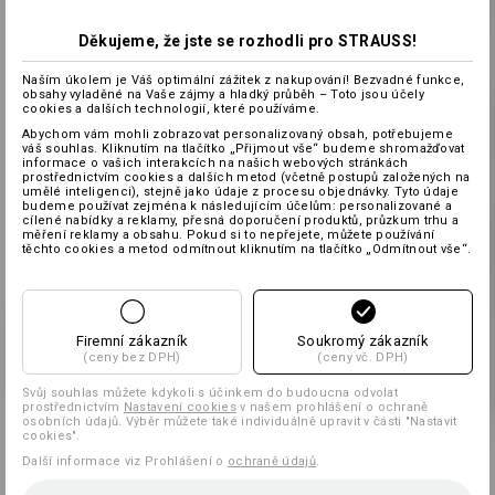
Děkujeme, že jste se rozhodli pro STRAUSS!
Naším úkolem je Váš optimální zážitek z nakupování! Bezvadné funkce,
obsahy vyladěné na Vaše zájmy a hladký průběh – Toto jsou účely
cookies a dalších technologií, které používáme.
Abychom vám mohli zobrazovat personalizovaný obsah, potřebujeme
váš souhlas. Kliknutím na tlačítko „Přijmout vše“ budeme shromažďovat
informace o vašich interakcích na našich webových stránkách
prostřednictvím cookies a dalších metod (včetně postupů založených na
umělé inteligenci), stejně jako údaje z procesu objednávky. Tyto údaje
budeme používat zejména k následujícím účelům: personalizované a
cílené nabídky a reklamy, přesná doporučení produktů, průzkum trhu a
měření reklamy a obsahu. Pokud si to nepřejete, můžete používání
těchto cookies a metod odmítnout kliknutím na tlačítko „Odmítnout vše“.
Firemní zákazník
Soukromý zákazník
(ceny bez DPH)
(ceny vč. DPH)
Svůj souhlas můžete kdykoli s účinkem do budoucna odvolat
prostřednictvím
Nastavení cookies
v našem prohlášení o ochraně
osobních údajů. Výběr můžete také individuálně upravit v části "Nastavit
cookies".
Další informace viz Prohlášení o
ochraně údajů
.