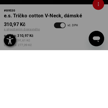
#
89530
e.s. Tričko cotton V-Neck, dámské
310,97 Kč
vč. DPH
s připočtením dopravného
od 1 ks:
310,97 Kč
od 5 ks:
291,61 Kč
od 30 ks:
277,09 Kč
Dodací lhůta cca 3-5
pracovních dnů
BARVA
VELIKOST
XS
vybrat
vybrat
bílá
Množstevní sleva