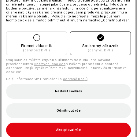
prostřednictvím cookies a dalších metod (včetně postupů založených na
umělé inteligenci), stejně jako údaje z procesu objednávky. Tyto údaje
budeme používat zejména k následujícím účelům: personalizované a
cílené nabídky a reklamy, přesná doporučení produktů, průzkum trhu a
měření reklamy a obsahu. Pokud si to nepřejete, můžete používání
těchto cookies a metod odmítnout kliknutím na tlačítko „Odmítnout vše“.
Firemní zákazník
Soukromý zákazník
(ceny bez DPH)
(ceny vč. DPH)
Svůj souhlas můžete kdykoli s účinkem do budoucna odvolat
prostřednictvím
Nastavení cookies
v našem prohlášení o ochraně
osobních údajů. Výběr můžete také individuálně upravit v části "Nastavit
cookies".
Další informace viz Prohlášení o
ochraně údajů
.
Nastavit cookies
Odmítnout vše
Akceptovat vše