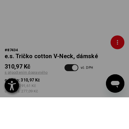
#
87434
e.s. Tričko cotton V-Neck, dámské
310,97 Kč
vč. DPH
s připočtením dopravného
od 1 ks:
310,97 Kč
od 5 ks:
291,61 Kč
od 30 ks:
277,09 Kč
Dodací lhůta cca 3-5
pracovních dnů
BARVA
VELIKOST