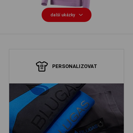
další ukázky
PERSONALIZOVAT