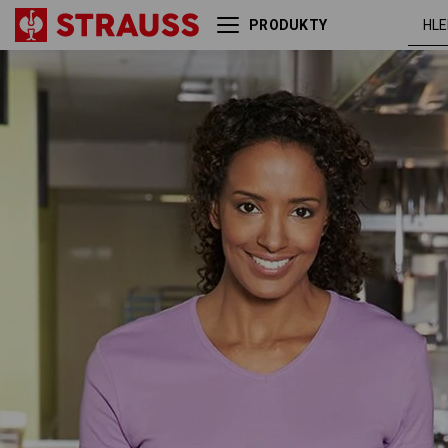
PRODUKTY
e.s. Tričko cotton V-Neck,
levand
dámské