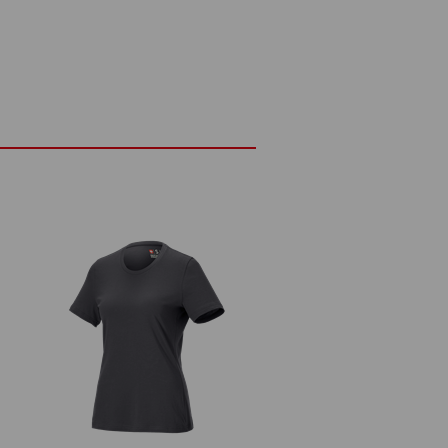
ETAILY
ZVLÁŠTNOSTI
NA
řih
195 g/m²)
Nebělit
Žehlete žehličkou nastavenou na
otu
středně vysokou teplotu