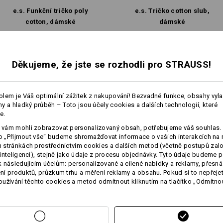
Při výběru velikosti dbejte prosím
e.s. Funkční tričko poly
e.s. Tričko cotton slub,
Čistá bavlna se může o 3-5 % srazit.
cotton, dámské
dámské
Stejné vybavení:
Stejné vybavení:
Personalizace:
Děkujeme, že jste se rozhodli pro STRAUSS!
Vlastní návrh
lem je Váš optimální zážitek z nakupování! Bezvadné funkce, obsahy vyl
7
7
y a hladký průběh – Toto jsou účely cookies a dalších technologií, které
e.
vám mohli zobrazovat personalizovaný obsah, potřebujeme váš souhlas. 
ko „Přijmout vše“ budeme shromažďovat informace o vašich interakcích na 
+4 další vybavení
+2 další vybavení
stránkách prostřednictvím cookies a dalších metod (včetně postupů zal
inteligenci), stejně jako údaje z procesu objednávky. Tyto údaje budeme p
 následujícím účelům: personalizované a cílené nabídky a reklamy, přesná
í produktů, průzkum trhu a měření reklamy a obsahu. Pokud si to nepřejet
užívání těchto cookies a metod odmítnout kliknutím na tlačítko „Odmítnou
Porovnat všechny detaily