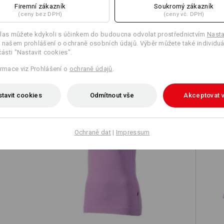
Firemní zákazník
Soukromý zákazník
(ceny bez DPH)
(ceny vč. DPH)
las můžete kdykoli s účinkem do budoucna odvolat prostřednictvím
Nasta
 našem prohlášení o ochraně osobních údajů. Výběr můžete také individuá
části "Nastavit cookies".
TCH
ormace viz Prohlášení o
ochraně údajů
.
tavit cookies
Odmítnout vše
Akceptovat 
Ochraně dat
|
Impressum
é
e.s. Tričko cotton stretch, dámské
e