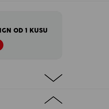
IGN OD 1 KUSU
dlné: e.s. Triko cotton je skvělá volba,
ibilně použitelné triko. Kvalitní bavlněné
át na vysokou teplotu a i po častém nošení