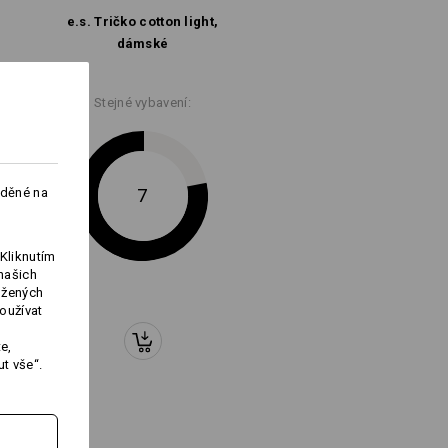
 na následující:
e.s. Tričko cotton light,
dámské
Stejné vybavení:
Logoservice
aděné na
7
Kliknutím
našich
ožených
oužívat
e,
t vše“.