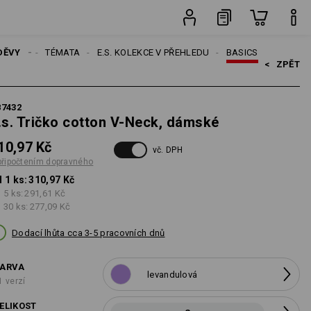
ravného
ks
DĚVY
ŽENY
TÉMATA
E.S. KOLEKCE V PŘEHLEDU
BASICS
<   
ZPĚT
87432
.s. Tričko cotton V-Neck, dámské
10,97 Kč
vč. DPH
připočtením dopravného
 1 ks:
310,97 Kč
 5 ks:
291,61 Kč
 30 ks:
277,09 Kč
Dodací lhůta cca 3-5 pracovních dnů
ARVA
levandulová
1 verzí
ELIKOST