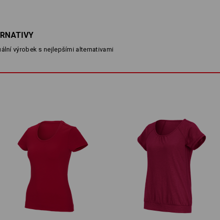
POPIS
D
ERNATIVY
ální výrobek s nejlepšími alternativami
100 % BAVLNA – NORMÁLNÍ FAZÓ
normální střih
přiléhavý, lehce vypasovaný st
z kvalitní bavlny
elastický výstřih do V
Materiál:
Svrchní materiál
100
%
Bavlna
(cca. 
Pokyny pro péči:
Perte v pračce na 60 °C
Sušte v sušičce na nízkou tepl
Nečistěte chemicky