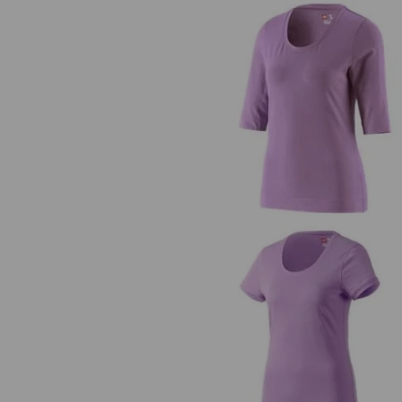
e.s. Tričko s 3/4 rukávy cotton str
dámské
e.s. Long-Tričko cotton, dámsk