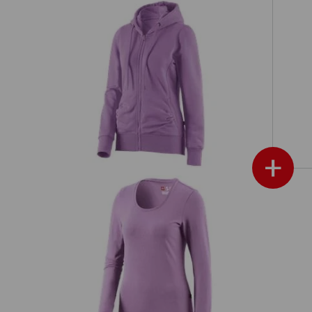
etch,
e.s. Hoody-Bunda Sweat poly cotton,
dámské
+
e.s. triko s dlouhým rukávem cotton
é
e.s
stretch,dámské