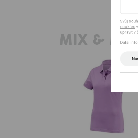
Svůj souh
cookies
v
upravit v 
MIX & MA
Další inf
Nas
e.s. Polo-Tričko cotton, dámsk