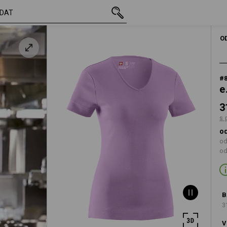
vč. DPH
310,97 Kč
S
ulová
s připočtením dop
O
#
e
3
s 
od
od
od
B
3
V