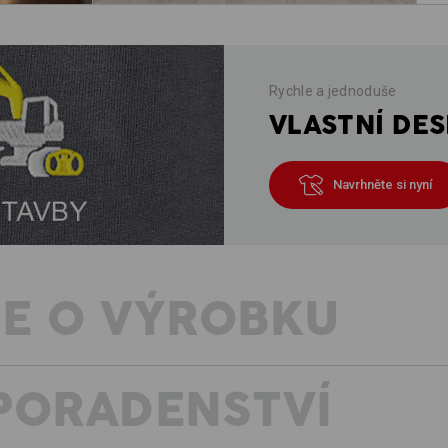
Rychle a jednoduše
VLASTNÍ DES
Navrhněte si nyní
E O VÝROBKU
PORADENSTVÍ
Nadčasové, decentní a absolutně poho
když potřebujete doplnit šatník o flex
triko leccos vydrží, a proto se dá pr
si zachová svěží lesk.