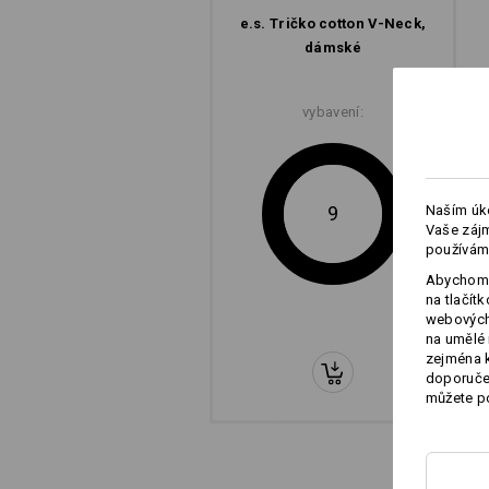
e.s. Tričko cotton V-Neck,
dámské
vybavení:
Naším úko
9
Vaše zájm
používám
Abychom 
na tlačít
webových 
na umělé 
zejména k
doporučen
můžete po