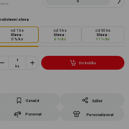
S
 verzí
ožstevní sleva
od 1 ks
od 5 ks
od 30 ks
Sleva :
Sleva :
Sleva :
0
%/
ks
6
%/
ks
11
%/
ks
Do košíku
ks
Označit
Sdílet
Porovnat
Personalizovat