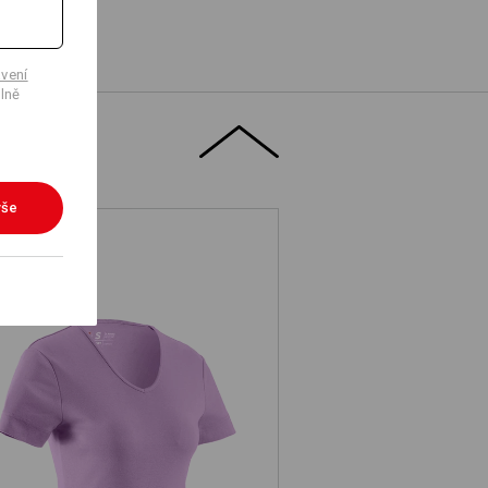
vení
lně
vše
.s. Tričko cotton V-Neck, dámské