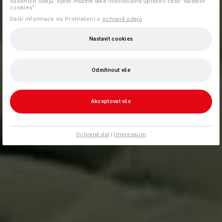
osobních údajů. Výběr můžete také individuálně upravit v části "Nastavit
cookies".
Další informace viz Prohlášení o
ochraně údajů
.
Nastavit cookies
Odmítnout vše
Akceptovat vše
Ochraně dat
|
Impressum