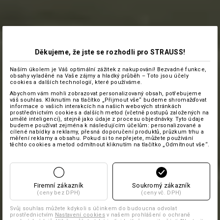
Děkujeme, že jste se rozhodli pro STRAUSS!
Naším úkolem je Váš optimální zážitek z nakupování! Bezvadné funkce,
obsahy vyladěné na Vaše zájmy a hladký průběh – Toto jsou účely
cookies a dalších technologií, které používáme.
Abychom vám mohli zobrazovat personalizovaný obsah, potřebujeme
váš souhlas. Kliknutím na tlačítko „Přijmout vše“ budeme shromažďovat
informace o vašich interakcích na našich webových stránkách
prostřednictvím cookies a dalších metod (včetně postupů založených na
umělé inteligenci), stejně jako údaje z procesu objednávky. Tyto údaje
budeme používat zejména k následujícím účelům: personalizované a
cílené nabídky a reklamy, přesná doporučení produktů, průzkum trhu a
měření reklamy a obsahu. Pokud si to nepřejete, můžete používání
těchto cookies a metod odmítnout kliknutím na tlačítko „Odmítnout vše“.
Firemní zákazník
Soukromý zákazník
(ceny bez DPH)
(ceny vč. DPH)
Svůj souhlas můžete kdykoli s účinkem do budoucna odvolat
prostřednictvím
Nastavení cookies
v našem prohlášení o ochraně