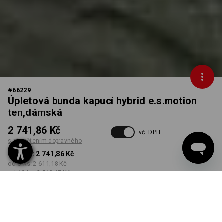
#
66229
Úpletová bunda kapucí hybrid e.s.motion
ten,dámská
2 741,86 Kč
vč. DPH
s připočtením dopravného
od 1 ks:
2 741,86 Kč
od 3 ks:
2 611,18 Kč
od 10 ks:
2 513,17 Kč
Dodací lhůta cca 3-5
pracovních dnů
BARVA
VELIKOST