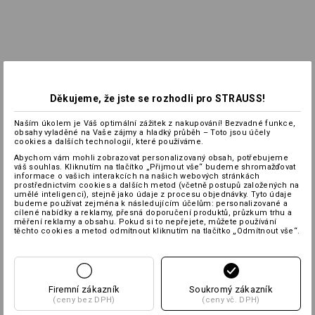
Děkujeme, že jste se rozhodli pro STRAUSS!
Naším úkolem je Váš optimální zážitek z nakupování! Bezvadné funkce,
obsahy vyladěné na Vaše zájmy a hladký průběh – Toto jsou účely
cookies a dalších technologií, které používáme.
Abychom vám mohli zobrazovat personalizovaný obsah, potřebujeme
váš souhlas. Kliknutím na tlačítko „Přijmout vše“ budeme shromažďovat
informace o vašich interakcích na našich webových stránkách
prostřednictvím cookies a dalších metod (včetně postupů založených na
umělé inteligenci), stejně jako údaje z procesu objednávky. Tyto údaje
budeme používat zejména k následujícím účelům: personalizované a
cílené nabídky a reklamy, přesná doporučení produktů, průzkum trhu a
měření reklamy a obsahu. Pokud si to nepřejete, můžete používání
těchto cookies a metod odmítnout kliknutím na tlačítko „Odmítnout vše“.
Firemní zákazník
Soukromý zákazník
(ceny bez DPH)
(ceny vč. DPH)