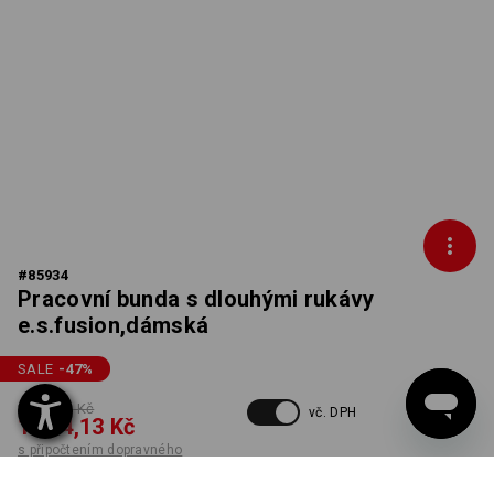
#
85934
Pracovní bunda s dlouhými rukávy
e.s.fusion,dámská
SALE
-47
%
2 447,83 Kč
vč. DPH
1 274,13 Kč
s připočtením dopravného
Dodací lhůta cca 3-5