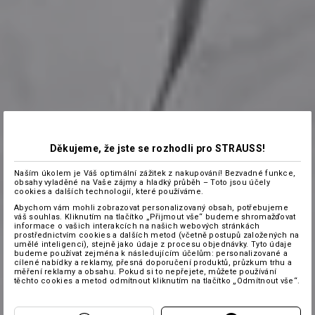
Děkujeme, že jste se rozhodli pro STRAUSS!
Naším úkolem je Váš optimální zážitek z nakupování! Bezvadné funkce,
obsahy vyladěné na Vaše zájmy a hladký průběh – Toto jsou účely
cookies a dalších technologií, které používáme.
Abychom vám mohli zobrazovat personalizovaný obsah, potřebujeme
váš souhlas. Kliknutím na tlačítko „Přijmout vše“ budeme shromažďovat
informace o vašich interakcích na našich webových stránkách
prostřednictvím cookies a dalších metod (včetně postupů založených na
umělé inteligenci), stejně jako údaje z procesu objednávky. Tyto údaje
budeme používat zejména k následujícím účelům: personalizované a
cílené nabídky a reklamy, přesná doporučení produktů, průzkum trhu a
měření reklamy a obsahu. Pokud si to nepřejete, můžete používání
těchto cookies a metod odmítnout kliknutím na tlačítko „Odmítnout vše“.