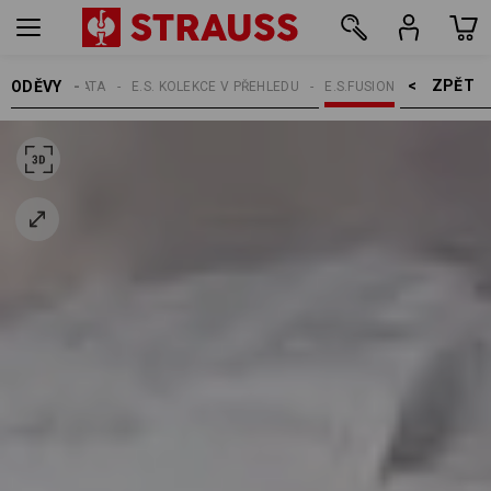
ZPĚT    >
ODĚVY
ŽENY
TÉMATA
E.S. KOLEKCE V PŘEHLEDU
E.S.FUSION