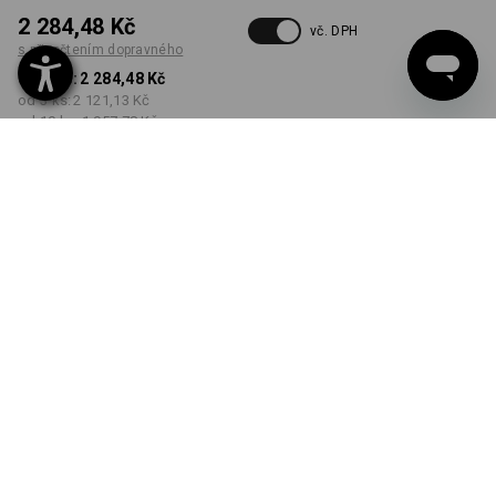
2 284,48 Kč
vč. DPH
s připočtením dopravného
od 1 ks:
2 284,48 Kč
od 3 ks:
2 121,13 Kč
od 10 ks:
1 957,78 Kč
Dodací lhůta cca 3-5
pracovních dnů
BARVA
VELIKOST
XS
vybrat
vybrat
bílá
Množstevní sleva
od 1 ks
od 3 ks
od 10 ks
Sleva :
Sleva :
Sleva :
0
%/
ks
7
%/
ks
14
%/
ks