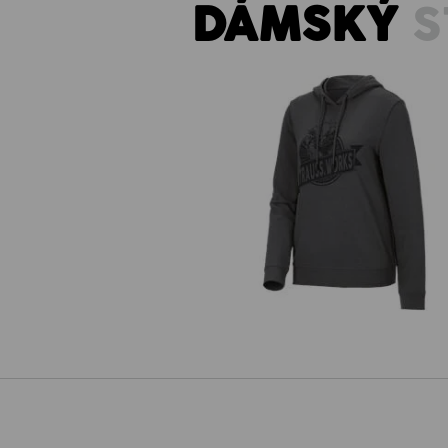
DÁMSKÝ
S
Mikina s kapucí e.s.iconic works
dámská