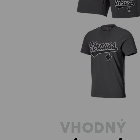
Tričko e.s.e:pic
VHODNÝ