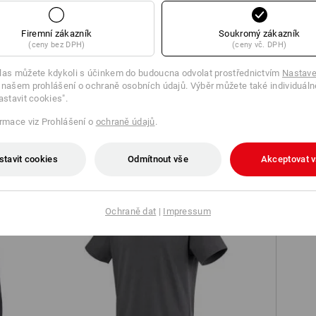
Firemní zákazník
Soukromý zákazník
(ceny bez DPH)
(ceny vč. DPH)
las můžete kdykoli s účinkem do budoucna odvolat prostřednictvím
Nastave
 našem prohlášení o ochraně osobních údajů. Výběr můžete také individuáln
Šortky e.s.iconic
astavit cookies".
ormace viz Prohlášení o
ochraně údajů
.
stavit cookies
Odmítnout vše
Akceptovat 
S7S
Ochraně dat
|
Impressum
Tričko heavy e.s.iconic