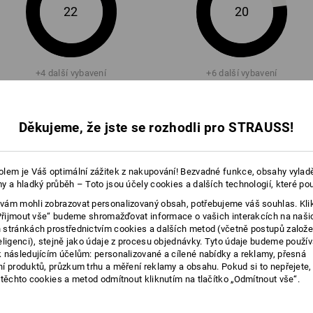
22
navenek. Princip prodyšné obuvi půso
20
kombinace funkčních ponožek a prody
muže pusobit princip prodyšnosti.
+4 další vybavení
+6 další vybavení
Klikněte na tlačítko "Datový formulář"
více
Datový formulář
Děkujeme, že jste se rozhodli pro STRAUSS!
lem je Váš optimální zážitek z nakupování! Bezvadné funkce, obsahy vylad
Porovnat všechny detaily
y a hladký průběh – Toto jsou účely cookies a dalších technologií, které po
ám mohli zobrazovat personalizovaný obsah, potřebujeme váš souhlas. Kli
„Přijmout vše“ budeme shromažďovat informace o vašich interakcích na naši
stránkách prostřednictvím cookies a dalších metod (včetně postupů založ
eligenci), stejně jako údaje z procesu objednávky. Tyto údaje budeme použív
 následujícím účelům: personalizované a cílené nabídky a reklamy, přesná
TCH
í produktů, průzkum trhu a měření reklamy a obsahu. Pokud si to nepřejete
 těchto cookies a metod odmítnout kliknutím na tlačítko „Odmítnout vše“.