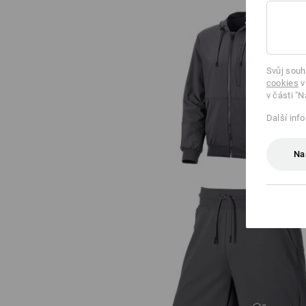
Svůj souh
cookies
v
Bunda s kapucí e.s.iconic
v části "N
Další inf
Na
Teplákové šortky light e.s.e:pic