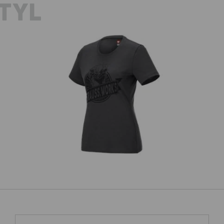
TYL
,
Tričko e.s.iconic works, dámské
Ka