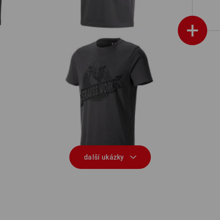
+
Tričko e.s.iconic works
další ukázky