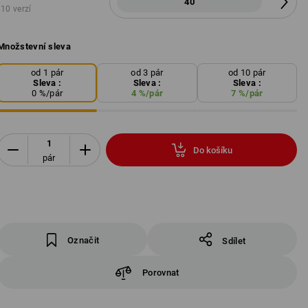
40
10 verzí
Množstevní sleva
od 1 pár
od 3 pár
od 10 pár
Sleva :
Sleva :
Sleva :
0
%/
pár
4
%/
pár
7
%/
pár
Do košíku
pár
Označit
Sdílet
Porovnat