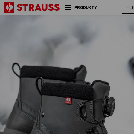
PRODUKTY
S7S Bezpečnostní obuv e.s.
karbono
Woodside mid
šedá