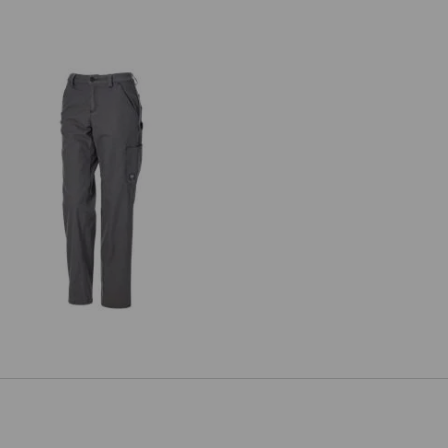
lhoty do pasu e.s.iconic, dámská