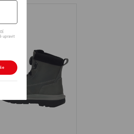
ní
ě upravit
vše
 Bezpečnostní obuv e.s. Woodside
mid