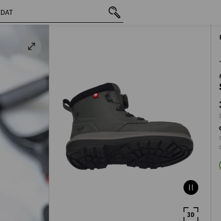
vá
vč. DPH
3 493,27 Kč
40
s připočtením do