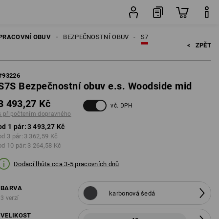
pravného
pár
PRACOVNÍ OBUV
BEZPEČNOSTNÍ OBUV
S7
<   
ZPĚT
#
93226
S7S Bezpečnostní obuv e.s. Woodside mid
3 493,27 Kč
vč. DPH
s připočtením dopravného
od 1 pár:
3 493,27 Kč
od 3 pár:
3 362,59 Kč
od 10 pár:
3 264,58 Kč
Dodací lhůta cca 3-5 pracovních dnů
BARVA
karbonová šedá
3 verzí
VELIKOST