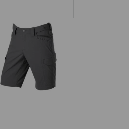
Šortky e.s.t:aktik light ripstop