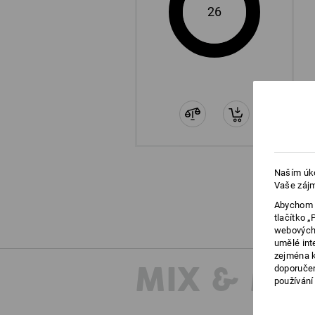
26
Naším úko
Vaše zájm
Abychom v
tlačítko 
webových 
umělé int
zejména k
MIX & MA
doporučen
používání