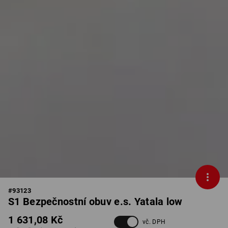
#
93123
S1 Bezpečnostní obuv e.s. Yatala low
1 631,08 Kč
vč. DPH