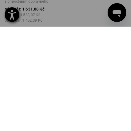
s připočtením dopravného
od 1 pár:
1 631,08 Kč
od 3 pár:
1 533,07 Kč
od 10 pár:
1 402,39 Kč
Dodací lhůta cca 3-5
pracovních dnů
BARVA
VELIKOST
41
vybrat
vybrat
světle béžová
Množstevní sleva
od 1 pár
od 3 pár
od 10 pár
Sleva :
Sleva :
Sleva :
0
%/
pár
6
%/
pár
14
%/
pár