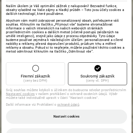
Naším úkolem je Váš optimální zážitek z nakupování! Bezvadné funkce,
obsahy vyladěné na Vaše zájmy a hladký průběh – Toto jsou účely cookies a
dalších technologií, které používáme.
Abychom vám mohli zobrazovat personalizovaný obsah, potřebujeme váš
souhlas. Kliknutím na tlačítko „Přijmout vše“ budeme shromažďovat
informace o vašich interakcích na našich webových stránkách
prostřednictvím cookies a dalších metod (včetně postupů založených na
umělé inteligenci), stejně jako údaje z procesu objednávky. Tyto údaje
budeme používat zejména k následujícím účelům: personalizované a cílené
nabídky a reklamy, přesná doporučení produktů, průzkum trhu a měření
reklamy a obsahu. Pokud si to nepřejete, můžete používání těchto cookies a
metod odmítnout kliknutím na tlačítko „Odmítnout vše“.
Firemní zákazník
Soukromý zákazník
(ceny bez DPH)
(ceny vč. DPH)
Svůj souhlas můžete kdykoli s účinkem do budoucna odvolat prostřednictvím
Nastavení cookies
v našem prohlášení o ochraně osobních údajů. Výběr
můžete také individuálně upravit v části "Nastavit cookies".
Další informace viz Prohlášení o
ochraně údajů
.
Nastavit cookies