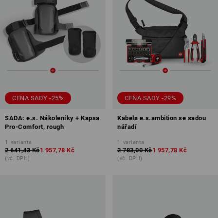
CENA SADY -25%
CENA SADY -29%
SADA: e.s. Nákoleníky + Kapsa
Kabela e.s.ambition se sadou
Pro-Comfort, rough
nářadí
1
varianta
1
varianta
2 641,43 Kč
1 957,78 Kč
2 783,00 Kč
1 957,78 Kč
(vč. DPH)
(vč. DPH)