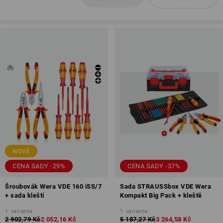
NOVÉ
CENA SADY -29%
CENA SADY -37%
Šroubovák Wera VDE 160 iSS/7
Sada STRAUSSbox VDE Wera
+ sada kleští
Kompakt Big Pack + kleště
1
varianta
1
varianta
2 902,79 Kč
2 052,16 Kč
5 187,27 Kč
3 264,58 Kč