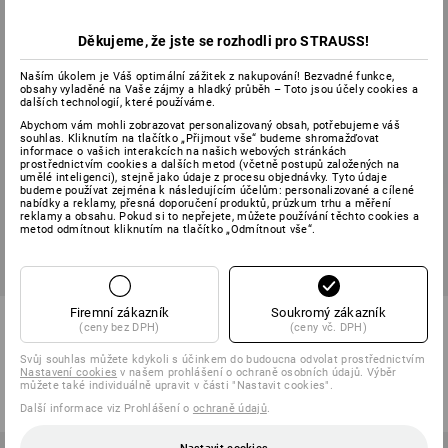
Děkujeme, že jste se rozhodli pro STRAUSS!
Naším úkolem je Váš optimální zážitek z nakupování! Bezvadné funkce,
obsahy vyladěné na Vaše zájmy a hladký průběh – Toto jsou účely cookies a
dalších technologií, které používáme.
Abychom vám mohli zobrazovat personalizovaný obsah, potřebujeme váš
souhlas. Kliknutím na tlačítko „Přijmout vše“ budeme shromažďovat
informace o vašich interakcích na našich webových stránkách
prostřednictvím cookies a dalších metod (včetně postupů založených na
umělé inteligenci), stejně jako údaje z procesu objednávky. Tyto údaje
budeme používat zejména k následujícím účelům: personalizované a cílené
nabídky a reklamy, přesná doporučení produktů, průzkum trhu a měření
reklamy a obsahu. Pokud si to nepřejete, můžete používání těchto cookies a
metod odmítnout kliknutím na tlačítko „Odmítnout vše“.
SALE -35%
CENA SADY -36%
Firemní zákazník
Soukromý zákazník
e.s. 3-K dílenský šroubovák
Elektrikářská izolační páska
(ceny bez DPH)
(ceny vč. DPH)
TX, 6dílná
testovací sada
Svůj souhlas můžete kdykoli s účinkem do budoucna odvolat prostřednictvím
1
varianta
1
varianta
Nastavení cookies
v našem prohlášení o ochraně osobních údajů. Výběr
od
1 005,51 Kč
od
650,98 Kč
254,10 Kč
160,93 Kč
můžete také individuálně upravit v části "Nastavit cookies".
(vč. DPH) od 6 sady
(vč. DPH)
Další informace viz Prohlášení o
ochraně údajů
.