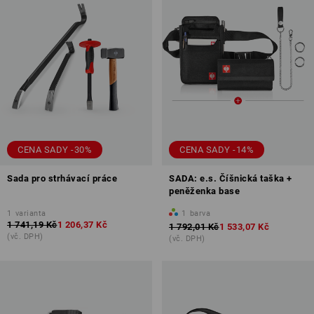
CENA SADY -30%
CENA SADY -14%
Sada pro strhávací práce
SADA: e.s. Číšnická taška +
peněženka base
1
varianta
1
barva
1 741,19 Kč
1 206,37 Kč
1 792,01 Kč
1 533,07 Kč
(vč. DPH)
(vč. DPH)