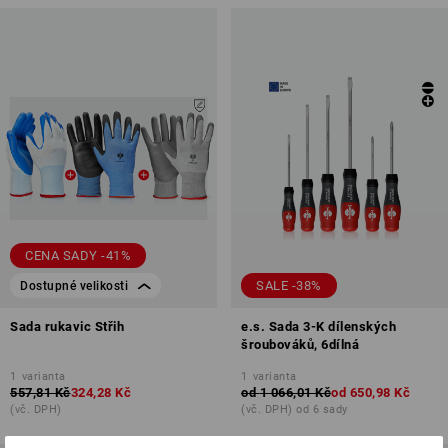
CENA SADY -41%
SALE -38%
Dostupné velikosti
Sada rukavic Střih
e.s. Sada 3-K dílenských
šroubováků, 6dílná
1
varianta
1
varianta
557,81 Kč
324,28 Kč
od
1 066,01 Kč
od
650,98 Kč
(vč. DPH)
(vč. DPH) od 6 sady