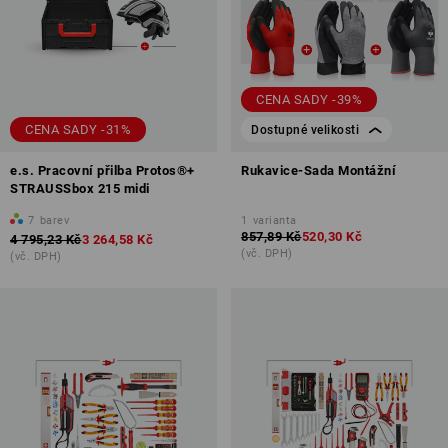
CENA SADY -39%
CENA SADY -31%
Dostupné velikosti
e.s. Pracovní přilba Protos®+
Rukavice-Sada Montážní
STRAUSSbox 215 midi
7
barev
1
varianta
857,89 Kč
520,30 Kč
4 795,23 Kč
3 264,58 Kč
(vč. DPH)
(vč. DPH)