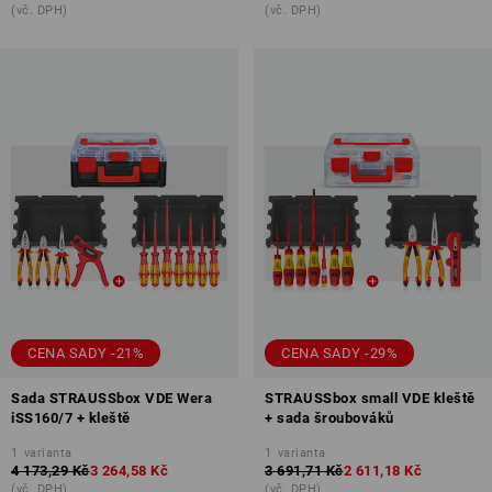
(vč. DPH)
(vč. DPH)
CENA SADY -21%
CENA SADY -29%
Sada STRAUSSbox VDE Wera
STRAUSSbox small VDE kleště
iSS160/7 + kleště
+ sada šroubováků
1
varianta
1
varianta
4 173,29 Kč
3 264,58 Kč
3 691,71 Kč
2 611,18 Kč
(vč. DPH)
(vč. DPH)