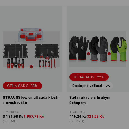
CENA SADY -22%
CENA SADY -38%
Dostupné velikosti
STRAUSSbox small sada kleští
Sada rukavic s hrubým
+ šroubováků
úchopem
1
varianta
1
varianta
3 191,98 Kč
1 957,78 Kč
416,24 Kč
324,28 Kč
(vč. DPH)
(vč. DPH)