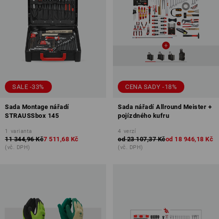
SALE -33%
CENA SADY -18%
Sada Montage nářadí
Sada nářadí Allround Meister +
STRAUSSbox 145
pojízdného kufru
1
varianta
4
verzí
11 344,96 Kč
7 511,68 Kč
od
23 107,37 Kč
od
18 946,18 Kč
(vč. DPH)
(vč. DPH)