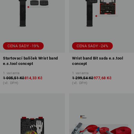
CENA SADY -19%
CENA SADY -24%
Startovací balíček Wrist band
Wrist band Bit sada e.s.tool
e.s.tool concept
concept
1
varianta
1
varianta
1 005,51 Kč
814,33 Kč
1 299,54 Kč
977,68 Kč
(vč. DPH)
(vč. DPH)