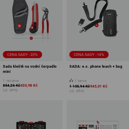
CENA SADY -23%
CENA SADY -14%
Sada kleště na vodní čerpadlo
SADA: e.s. phone leash + bag
mini
1
varianta
1
barva
854,26 Kč
650,98 Kč
1 105,94 Kč
945,01 Kč
(vč. DPH)
(vč. DPH)