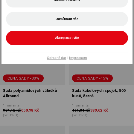
Nastavit cookies
Odmítnout vše
Akceptovat vše
Ochraně dat
|
Impressum
CENA SADY -30%
CENA SADY -15%
Sada polyamidových válečků
Sada kabelových spojek, 500
Allround
kusů, černá
1
varianta
1
varianta
934,12 Kč
650,98 Kč
461,01 Kč
389,62 Kč
(vč. DPH)
(vč. DPH)