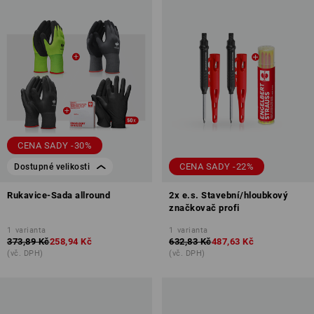
CENA SADY -30%
CENA SADY -22%
Dostupné velikosti
Rukavice-Sada allround
2x e.s. Stavební/hloubkový
značkovač profi
1
varianta
1
varianta
373,89 Kč
258,94 Kč
632,83 Kč
487,63 Kč
(vč. DPH)
(vč. DPH)