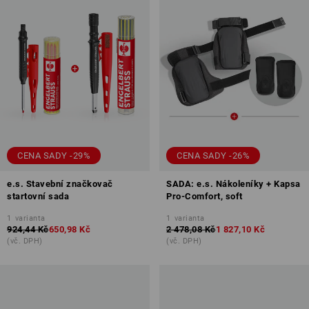
CENA SADY -29%
CENA SADY -26%
e.s. Stavební značkovač
SADA: e.s. Nákoleníky + Kapsa
startovní sada
Pro-Comfort, soft
1
varianta
1
varianta
924,44 Kč
650,98 Kč
2 478,08 Kč
1 827,10 Kč
(vč. DPH)
(vč. DPH)