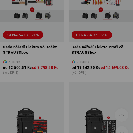
CENA SADY -21%
CENA SADY -23%
Sada nářadí Elektro vč. tašky
Sada nářadí Elektro Profi vč.
STRAUSSbox
STRAUSSbox
2
barev
2
barev
od
12 500,51 Kč
od
9 798,58 Kč
od
19 142,20 Kč
od
14 699,08 Kč
(vč. DPH)
(vč. DPH)