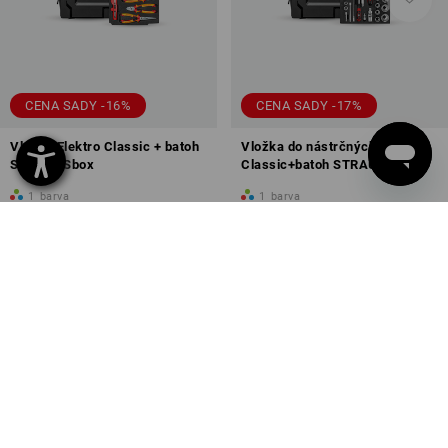
CENA SADY -16%
CENA SADY -17%
Vložka Elektro Classic + batoh
Vložka do nástrčných klíčů
STRAUSSbox
Classic+batoh STRAUSSb.
1
barva
1
barva
6 034,27 Kč
5 061,43 Kč
6 330,72 Kč
5 224,78 Kč
(vč. DPH)
(vč. DPH)