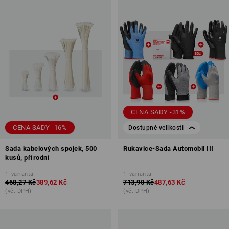
CENA SADY -31%
CENA SADY -16%
Dostupné velikosti
Sada kabelových spojek, 500
Rukavice-Sada Automobil III
kusů, přírodní
1
varianta
1
varianta
468,27 Kč
389,62 Kč
713,90 Kč
487,63 Kč
(vč. DPH)
(vč. DPH)