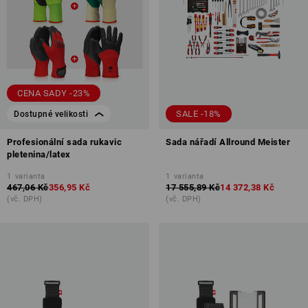
CENA SADY -23%
SALE -18%
Dostupné velikosti
Profesionální sada rukavic
Sada nářadí Allround Meister
pletenina/latex
1
varianta
1
varianta
467,06 Kč
356,95 Kč
17 555,89 Kč
14 372,38 Kč
(vč. DPH)
(vč. DPH)