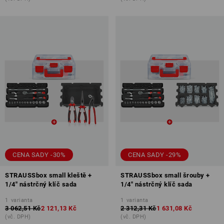
CENA SADY -30%
CENA SADY -29%
STRAUSSbox small kleště +
STRAUSSbox small šrouby +
1/4" nástrčný klíč sada
1/4" nástrčný klíč sada
1
varianta
1
varianta
3 062,51 Kč
2 121,13 Kč
2 312,31 Kč
1 631,08 Kč
(vč. DPH)
(vč. DPH)