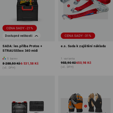
CENA SADY -21%
CENA SADY -31%
Dostupné velikosti
SADA: les.přilba Protos +
e.s. Sada k zajištění nákladu
STRAUSSbox 340 midi
5
barev
1
varianta
955,90 Kč
650,98 Kč
8 288,50 Kč
6 531,58 Kč
(vč. DPH)
(vč. DPH)