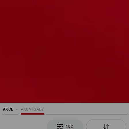
AKCE
AKČNÍ SADY
102