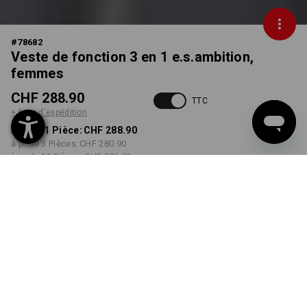
#
78682
Veste de fonction 3 en 1 e.s.ambition,
femmes
CHF 288.90
TTC
+ frais d'expédition
à p. de 1 Pièce:
CHF 288.90
à p. de 3 Pièces:
CHF 280.90
à p. de 10 Pièces:
CHF 271.89
Délai de livraison est d'env.
3 à 5 jours ouvrables
COULEUR
TAILLE
XS
choisir
choisir
anthracite / jaune fluo