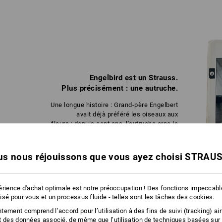
Engelbird est un Strauss.
Plus précisément : une autruche.
Une longue histoire : Grand-père Engelbert
avait déjà préféré les oiseaux aux
fleurs : depuis cent ans, l'autruche orne le
logo familial. Dans les années 70, son fils
Norbert a développé le dessin original :
dans les catalogues Strauss, un Proto-
s nous réjouissons que vous ayez choisi STRAU
Engelbird fait des remarques sur les bonnes
affaires avec humour et clairvoyance.
érience d'achat optimale est notre préoccupation ! Des fonctions impeccab
isé pour vous et un processus fluide - telles sont les tâches des cookies.
ement comprend l’accord pour l’utilisation à des fins de suivi (tracking) ain
t des données associé, de même que l’utilisation de techniques basées sur