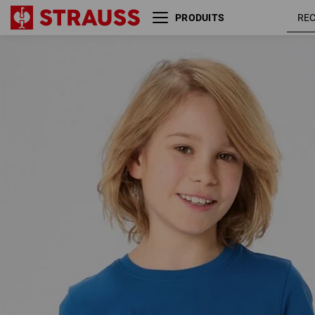
PRODUITS
e.s. T-shirt cotton stretch
engelbird8
engelbird, enfants
bleu
gentiane