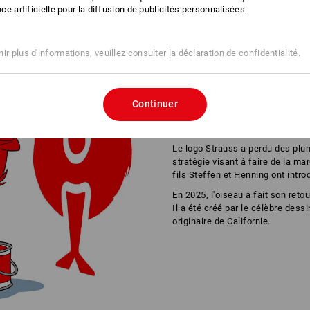
ence artificielle pour la diffusion de publicités personnalisées.
ir plus d'informations, veuillez consulter
la déclaration de confidentialité
.
Continuer
DU LOGO À LA LÉGENDE
Le logo Strauss a perdu des plum
stratégie visant à faire de la m
fils Steffen et Henning ont intro
En 2025, l'oiseau a fait son reto
Il a été créé par le célèbre des
originaire de Californie.