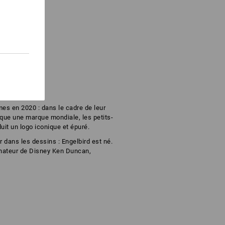
es en 2020 : dans le cadre de leur
arque une marque mondiale, les petits-
duit un logo iconique et épuré.
ur dans les dessins : Engelbird est né.
sinateur de Disney Ken Duncan,