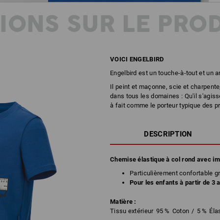
IONS SUR LE PRO
VOICI ENGELBIRD
Engelbird est un touche-à-tout et un a
Il peint et maçonne, scie et charpente
dans tous les domaines : Qu'il s'agiss
à fait comme le porteur typique des pr
DESCRIPTION
Chemise élastique à col rond avec i
Particulièrement confortable gr
Pour les enfants à partir de 3 
Matière :
Tissu extérieur
95
%
Coton
/
5
%
Éla