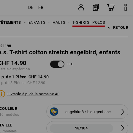
FR
DE
dition
Pièce
VÊTEMENTS
ENFANTS
HAUTS
T-SHIRTS | POLOS
<   
RETOUR
#
21198
e.s. T-shirt cotton stretch engelbird, enfants
CHF 14.90
TTC
 frais d'expédition
 p. de 1 Pièce:
CHF 14.90
 p. de 3 Pièces:
CHF 12.90
Livrable à p. de la semaine 40
COULEUR
engelbird8 / bleu gentiane
10 modèles
TAILLE
98/104
6 modèles