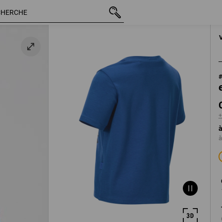
 /
TTC
CHF 14.90
98/104
+ frais d'expé
+
à
à