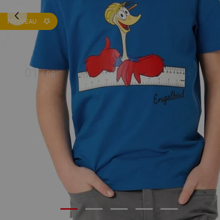
NOUVEAU
01
/
05