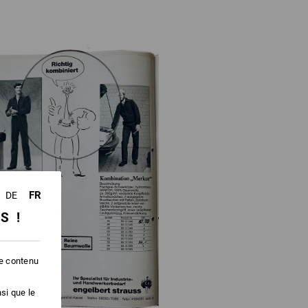
FR
DE
SS !
le contenu
si que le