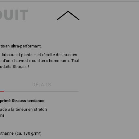
DUIT
rtisan ultra-performant.
, laboure et plante – et récolte des succès
e d'un « harvest » ou d'un « home run ». Tout
oduits Strauss !
DÉTAILS
mprimé Strauss tendance
âce à la teneur en stretch
ans
sthanne
(ca. 180 g/m²)