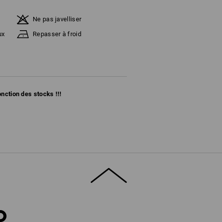
Ne pas javelliser
ux
Repasser à froid
fonction des stocks !!!
D