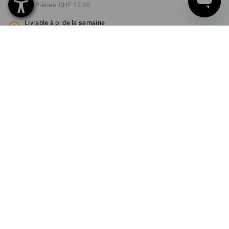
à p. de 3 Pièces:
CHF 12.90
Livrable à p. de la semaine
40
COULEUR
TAILLE
98/104
choisir
choisir
engelbird2 / blanc
Remise sur quantité
à p. de 1 Pièce
à p. de 3 Pièces
Économies:
Économies:
0
%/
Pièce
13
%/
Pièces
Pièce