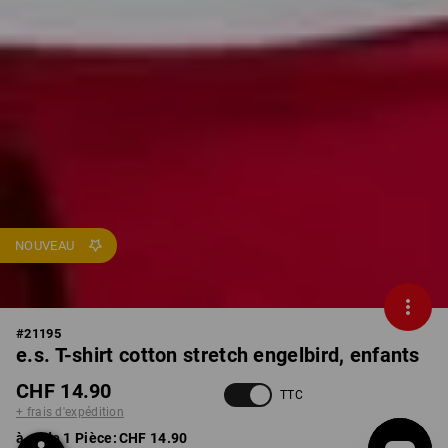
NOUVEAU
#
21195
e.s. T-shirt cotton stretch engelbird, enfants
CHF 14.90
TTC
+ frais d'expédition
à p. de 1 Pièce:
CHF 14.90