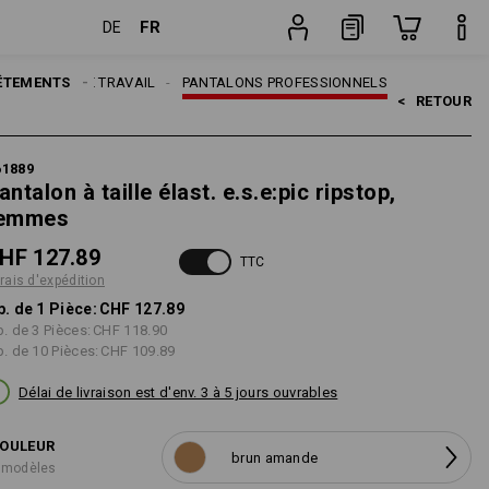
FR
DE
ition
Pièce
ÊTEMENTS
ANTALONS DE TRAVAIL
PANTALONS PROFESSIONNELS
<   
RETOUR
61889
antalon à taille élast. e.s.e:pic ripstop,
emmes
HF 127.89
TTC
frais d'expédition
p. de 1 Pièce:
CHF 127.89
p. de 3 Pièces:
CHF 118.90
p. de 10 Pièces:
CHF 109.89
Délai de livraison est d'env. 3 à 5 jours ouvrables
OULEUR
brun amande
 modèles