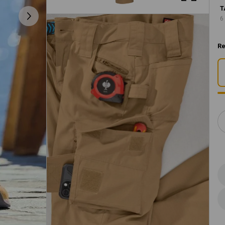
T
6
Re