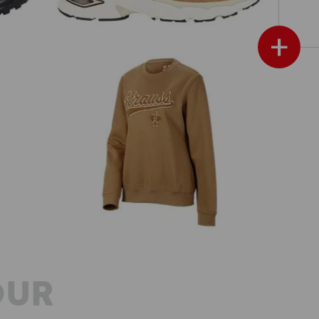
+
Sweatshirt e.s.e:pic, femmes
afficher plus
OUR