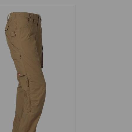
Pantalon à taille élast. e.s.e:pic
ripstop, femmes