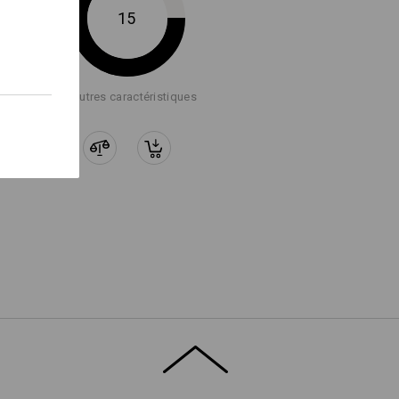
%
Coton
/
2
%
Élasthanne
(ca. 215 g/m²)
15
Ne pas javelliser
ur la peau, une couche de maille
ux
Repasser à froid
 aération optimale et évite une
+4 autres caractéristiques
éable en portant le pantalon avec
e" pour obtenir plus d'informations.
Clip Tool discrète est plus robuste
de façon intelligente.
Service de logos