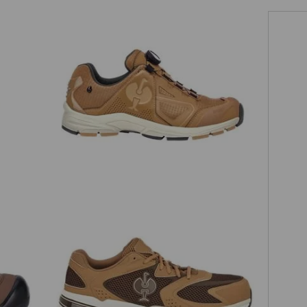
O2 Chaussures de travail e.s. Minkar II
ail
dans un
diaires
e.s.
S1 Chaussures basses de sécurité
vail qui
e.s. St.Louis low
et de