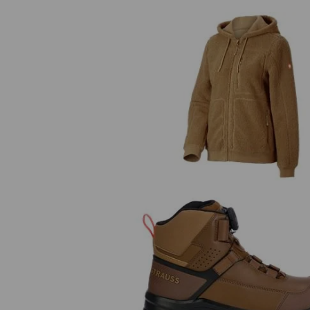
Veste à capuche fibre polaire
e.s.e:pic, femmes
La collection e.s.e:pic incarne un trav
authentique et intense – du concret 
monde moderne. Des styles bruts et
authentiques, des vêtements intermé
S3 Chaussures hautes de sécurité 
décontractés et des pantalons de tra
Sawato mid
débordent de raffinement technique 
fonctionnalité.