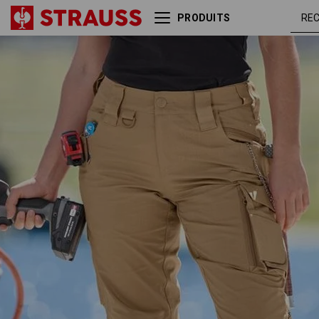
PRODUITS
Pantalon à taille élast.
brun
e.s.e:pic ripstop, femmes
amand