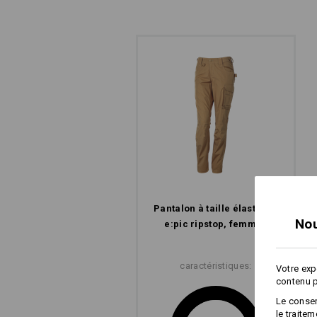
une stabilité supplémentaire.
SYSTÈME COMF
Un confort invisible mais sensible : c
Pantalon à taille élast. e.s.​
Nou
e:pic ripstop, femmes
caractéristiques:
Votre exp
contenu p
Le consen
le traite