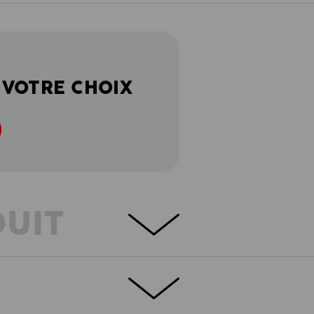
 VOTRE CHOIX
DUIT
NFORT
chirures avec une grande variété de poches
et est parfois même carrément invisible.