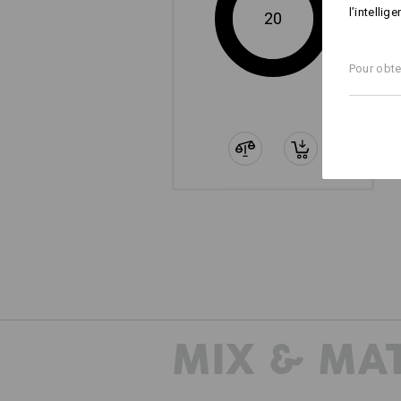
l’intellig
20
L’ERGONOMIE POUR L
Pour obte
Il faut bien regarder pour les voir : 
façon quasiment invisible dans le de
pour insérer les protège-genoux : ils s
protège-genoux insérés sont en outr
autoagrippante - pour une tenue parf
genoux.
UN CLIP ? ÉVID
Que ce soit un stylo, un tournevis ou
qu’il n’y paraît au premier regard : un
MIX & MA