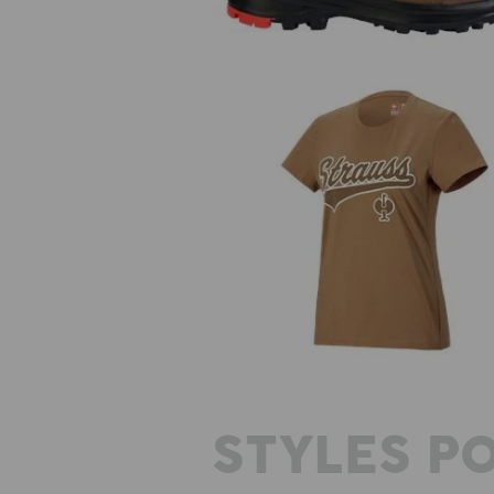
T-Shirt e.s.e:pic, femmes
STYLES P