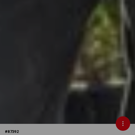
#
87392