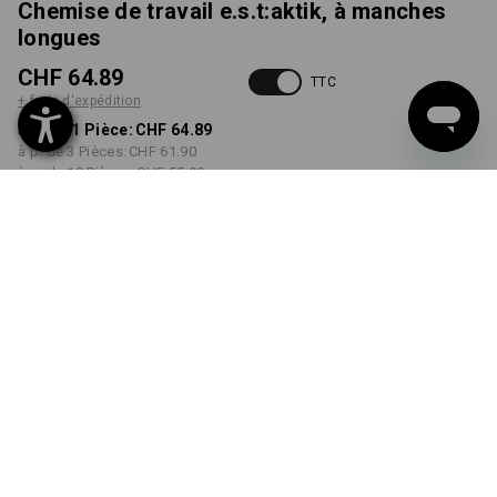
Chemise de travail e.s.t:aktik, à manches
longues
CHF 64.89
TTC
+ frais d'expédition
à p. de 1 Pièce:
CHF 64.89
à p. de 3 Pièces:
CHF 61.90
à p. de 10 Pièces:
CHF 55.90
Délai de livraison est d'env.
3 à 5 jours ouvrables
COULEUR
TAILLE
M
choisir
choisir
brun désert
Remise sur quantité
à p. de 1 Pièce
à p. de 3 Pièces
à p. de 10 Pièces
Économies:
Économies:
Économies: