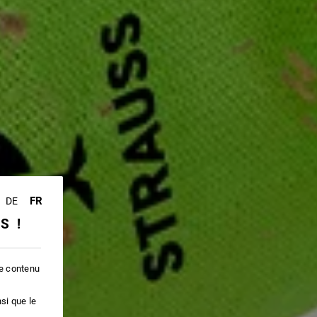
FR
DE
SS !
le contenu
si que le