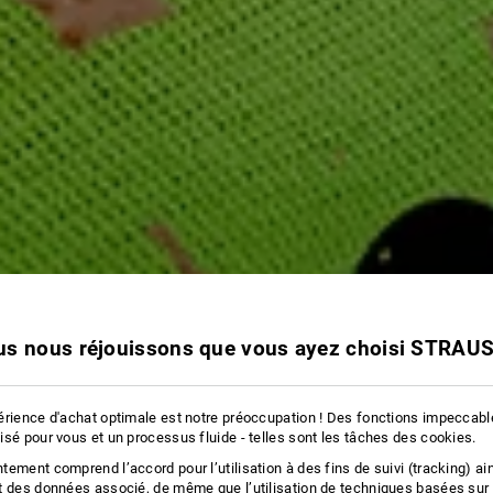
s nous réjouissons que vous ayez choisi STRAU
érience d'achat optimale est notre préoccupation ! Des fonctions impeccab
isé pour vous et un processus fluide - telles sont les tâches des cookies.
ement comprend l’accord pour l’utilisation à des fins de suivi (tracking) ain
t des données associé, de même que l’utilisation de techniques basées sur