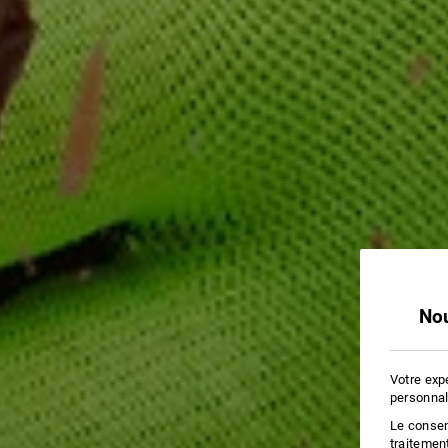
Nou
Votre exp
personnal
Le consent
traitemen