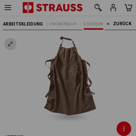
ZURÜCK    >
ARBEITSKLEIDUNG
EMEN
E.S. KOLLEKTIONEN IM ÜBERBLICK
E.S.FUSION