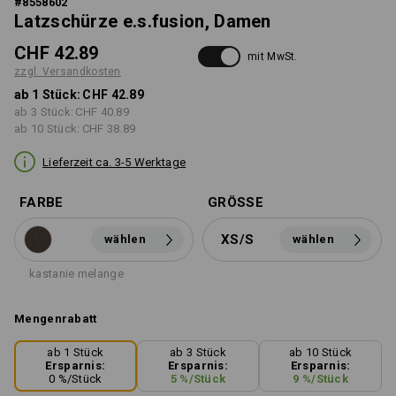
#
8558602
Latzschürze e.s.fusion, Damen
CHF 42.89
mit MwSt.
zzgl. Versandkosten
ab 1 Stück:
CHF 42.89
ab 3 Stück:
CHF 40.89
ab 10 Stück:
CHF 38.89
Lieferzeit ca. 3-5 Werktage
FARBE
GRÖSSE
XS/S
wählen
wählen
kastanie melange
Mengenrabatt
ab 1 Stück
ab 3 Stück
ab 10 Stück
Ersparnis:
Ersparnis:
Ersparnis:
0
%/
Stück
5
%/
Stück
9
%/
Stück