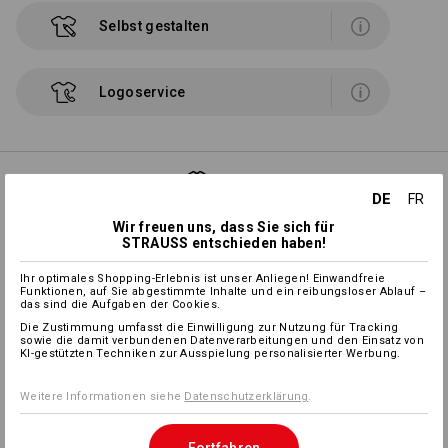
Selbst gestalten
Logoservice
MIX & MATCH
DE
FR
Wir freuen uns, dass Sie sich für
STRAUSS entschieden haben!
Ihr optimales Shopping-Erlebnis ist unser Anliegen! Einwandfreie
Vorbinder e.s.fusion,
Funktionen, auf Sie abgestimmte Inhalte und ein reibungsloser Ablauf –
das sind die Aufgaben der Cookies.
Damen
Die Zustimmung umfasst die Einwilligung zur Nutzung für Tracking
sowie die damit verbundenen Datenverarbeitungen und den Einsatz von
KI-gestützten Techniken zur Ausspielung personalisierter Werbung.
Latzschürze e.s.fusion,
Damen
Weitere Informationen siehe
Datenschutzerklärung
.