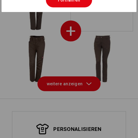
Fortfahren
e.s. Berufshose pocket,
Damen
+
e.s. Berufshose base,
e.s. Berufshose Chino,
Damen
Damen
e.s. O1 Berufsschuhe
Berufshosenrock
weitere anzeigen
Asterope
e.s.fusion
PERSONALISIEREN