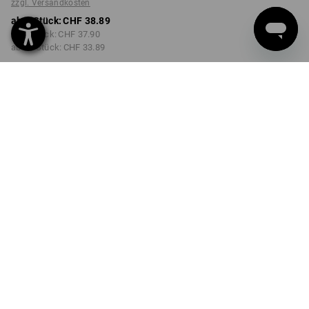
zzgl. Versandkosten
ab 1 Stück:
CHF 38.89
ab 3 Stück:
CHF 37.90
ab 10 Stück:
CHF 33.89
Lieferzeit ca. 3-5 Werktage
FARBE
GRÖSSE
S
wählen
wählen
carbongrau
Mengenrabatt
ab 1 Stück
ab 3 Stück
ab 10 Stück
Ersparnis:
Ersparnis:
Ersparnis:
0
%/
Stück
3
%/
Stück
13
%/
Stück
Stück