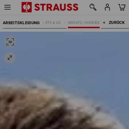
ZURÜCK    >
ARBEITSKLEIDUNG
HERREN
SHIRTS & CO.
SWEATS | HOODIES