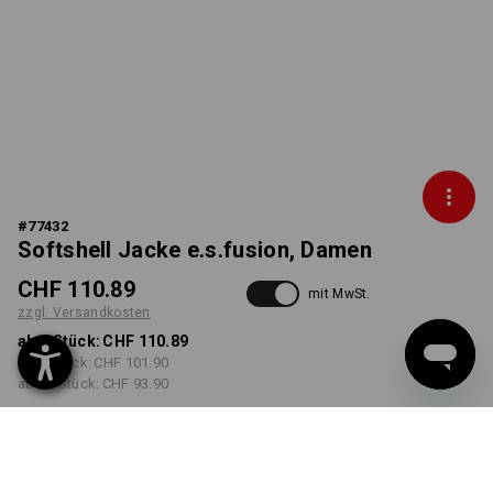
#
77432
Softshell Jacke e.s.fusion, Damen
CHF 110.89
mit MwSt.
zzgl. Versandkosten
ab 1 Stück:
CHF 110.89
ab 3 Stück:
CHF 101.90
ab 10 Stück:
CHF 93.90
Lieferzeit ca. 3-5 Werktage
FARBE
GRÖSSE