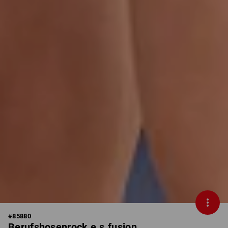
#
85880
Berufshosenrock e.s.fusion