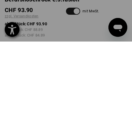
CHF 93.90
mit MwSt.
zzgl. Versandkosten
ab 1 Stück:
CHF 93.90
ab 3 Stück:
CHF 88.89
ab 10 Stück:
CHF 84.89
Lieferzeit ca. 3-5 Werktage
FARBE
GRÖSSE
34
wählen
wählen
schwarz
Mengenrabatt
ab 1 Stück
ab 3 Stück
ab 10 Stück
Ersparnis:
Ersparnis:
Ersparnis:
0
%/
Stück
5
%/
Stück
10
%/
Stück