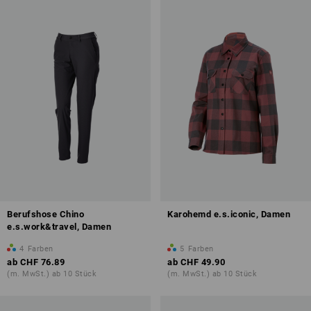
Berufshose Chino
Karohemd e.s.iconic, Damen
e.s.work&travel, Damen
4
Farben
5
Farben
ab
CHF 76.89
ab
CHF 49.90
(m. MwSt.) ab 10 Stück
(m. MwSt.) ab 10 Stück