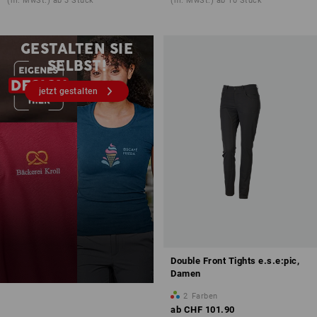
(m. MwSt.) ab 3 Stück
(m. MwSt.) ab 10 Stück
Druck & Stick – ab 1 Stück
GESTALTEN SIE
SELBST!
jetzt gestalten
Double Front Tights e.s.e:pic,
Damen
2
Farben
ab
CHF 101.90