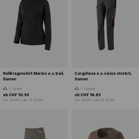
Rollkragenshirt Merino e.s.trail,
Cargohose e.s.vision stretch,
Damen
Damen
1
Farbe
7
Farben
ab
CHF 93.90
ab
CHF 96.89
(m. MwSt.) ab 10 Stück
(m. MwSt.) ab 20 Stück