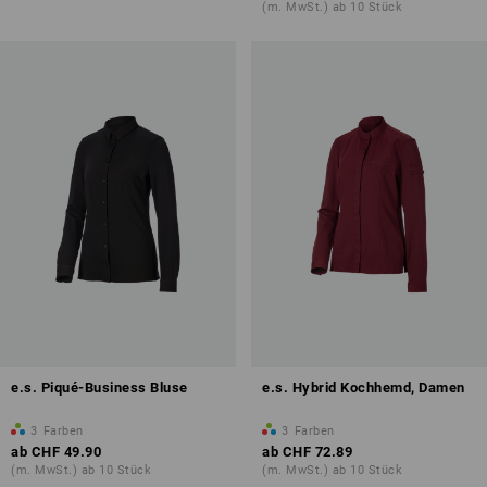
(m. MwSt.) ab 10 Stück
e.s. Piqué-Business Bluse
e.s. Hybrid Kochhemd, Damen
3
Farben
3
Farben
ab
CHF 49.90
ab
CHF 72.89
(m. MwSt.) ab 10 Stück
(m. MwSt.) ab 10 Stück