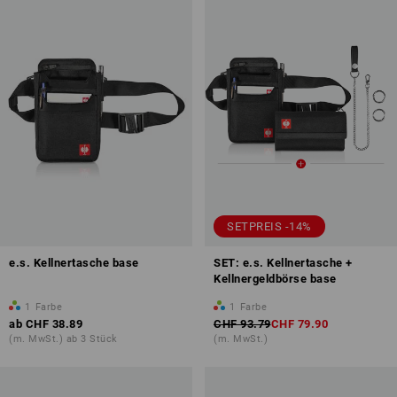
SETPREIS -14%
e.s. Kellnertasche base
SET: e.s. Kellnertasche +
Kellnergeldbörse base
1
Farbe
1
Farbe
ab
CHF 38.89
CHF 93.79
CHF 79.90
(m. MwSt.) ab 3 Stück
(m. MwSt.)