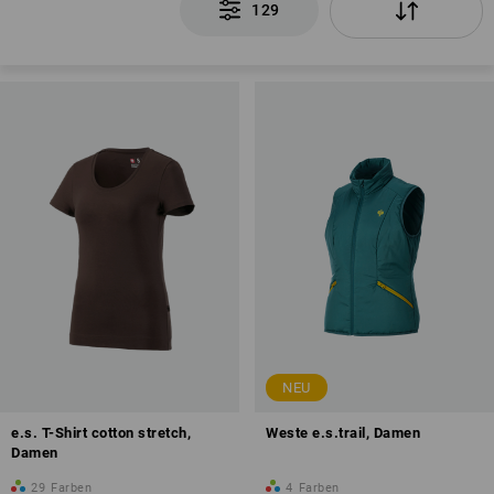
129
NEU
e.s. T-Shirt cotton stretch,
Weste e.s.trail, Damen
Damen
29
Farben
4
Farben