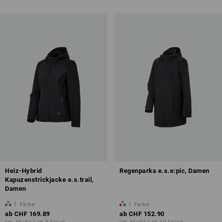
Heiz-Hybrid
Regenparka e.s.e:pic, Damen
Kapuzenstrickjacke e.s.trail,
Damen
1
Farbe
1
Farbe
ab
CHF 169.89
ab
CHF 152.90