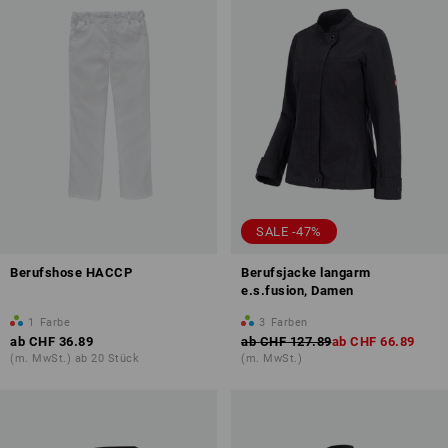
SALE -47%
Berufshose HACCP
Berufsjacke langarm
e.s.fusion, Damen
1
Farbe
3
Farben
ab
CHF 36.89
ab
CHF 127.89
ab
CHF 66.89
(m. MwSt.) ab 20 Stück
(m. MwSt.)