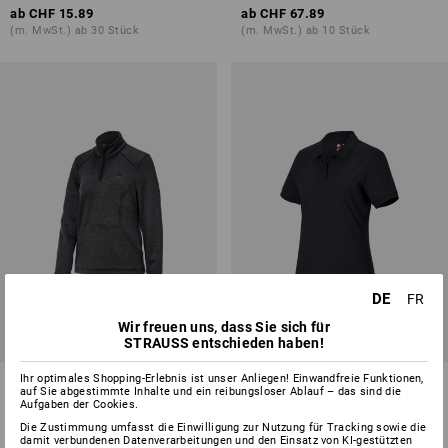
ab
CHF 15.89
ab
CHF 67.89
(m. MwSt.) ab 30 Stück
(m. MwSt.) ab 10 Stück
DE
FR
Wir freuen uns, dass Sie sich für
NEU
STRAUSS entschieden haben!
Ihr optimales Shopping-Erlebnis ist unser Anliegen! Einwandfreie Funktionen,
Troyer thermo stretch e.s.trail,
e.s. Piqué-Polo cotton light,
auf Sie abgestimmte Inhalte und ein reibungsloser Ablauf – das sind die
Damen
Damen
Aufgaben der Cookies.
Die Zustimmung umfasst die Einwilligung zur Nutzung für Tracking sowie die
4
Farben
7
Farben
damit verbundenen Datenverarbeitungen und den Einsatz von KI-gestützten