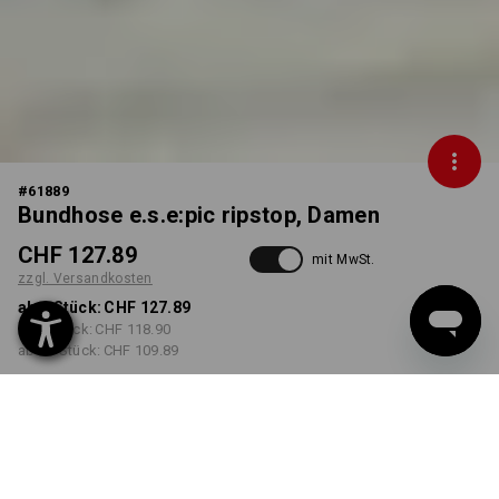
#
61889
Bundhose e.s.e:pic ripstop, Damen
CHF 127.89
mit MwSt.
zzgl. Versandkosten
ab 1 Stück:
CHF 127.89
ab 3 Stück:
CHF 118.90
ab 10 Stück:
CHF 109.89
Lieferzeit ca. 3-5 Werktage
FARBE
GRÖSSE
34
wählen
wählen