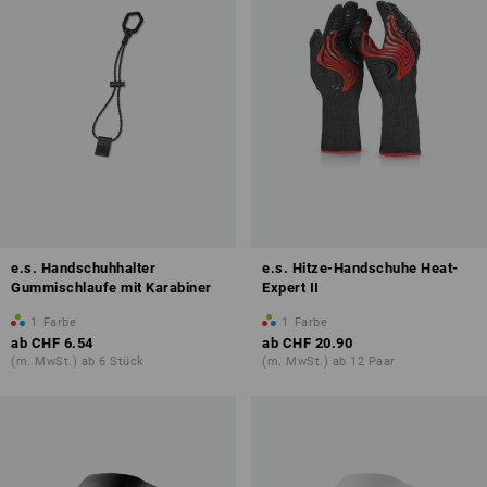
e.s. Handschuhhalter
e.s. Hitze-Handschuhe Heat-
Gummischlaufe mit Karabiner
Expert II
1
Farbe
1
Farbe
ab
CHF 6.54
ab
CHF 20.90
(m. MwSt.) ab 6 Stück
(m. MwSt.) ab 12 Paar