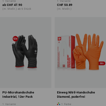
1
Variante
1
Variante
ab
CHF 47.90
CHF 50.89
(m. MwSt.) ab 6 Stück
(m. MwSt.)
PU-Microhandschuhe
Einweg Nitril-Handschuhe
Industrial, 12er Pack
Diamond, puderfrei
1
Variante
1
Farbe