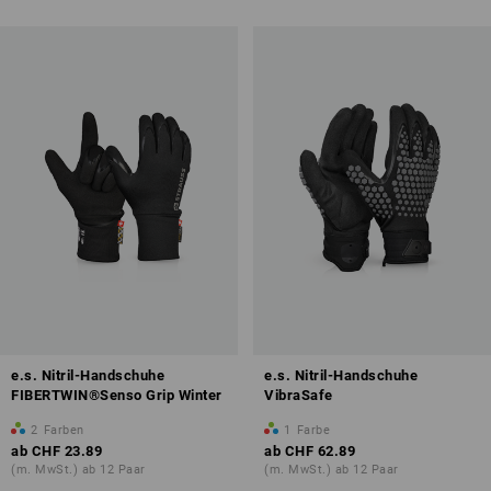
e.s. Nitril-Handschuhe
e.s. Nitril-Handschuhe
FIBERTWIN®Senso Grip Winter
VibraSafe
2
Farben
1
Farbe
ab
CHF 23.89
ab
CHF 62.89
(m. MwSt.) ab 12 Paar
(m. MwSt.) ab 12 Paar