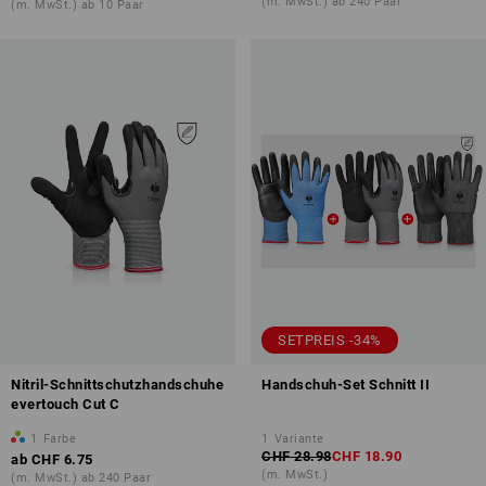
(m. MwSt.) ab 240 Paar
(m. MwSt.) ab 10 Paar
SETPREIS -34%
Nitril-Schnittschutzhandschuhe
Handschuh-Set Schnitt II
evertouch Cut C
1
Farbe
1
Variante
CHF 28.98
CHF 18.90
ab
CHF 6.75
(m. MwSt.)
(m. MwSt.) ab 240 Paar