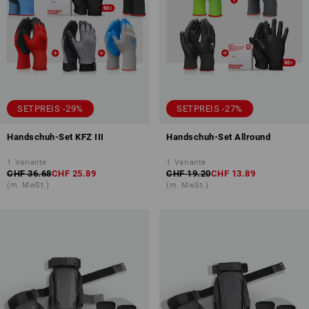
SETPREIS -29%
SETPREIS -27%
Handschuh-Set KFZ III
Handschuh-Set Allround
1
Variante
1
Variante
CHF 36.68
CHF 25.89
CHF 19.20
CHF 13.89
(m. MwSt.)
(m. MwSt.)