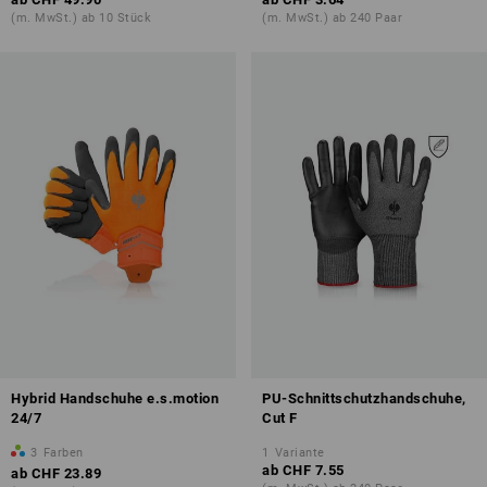
(m. MwSt.) ab 10 Stück
(m. MwSt.) ab 240 Paar
Hybrid Handschuhe e.s.motion
PU-Schnittschutzhandschuhe,
24/7
Cut F
3
Farben
1
Variante
ab
CHF 7.55
ab
CHF 23.89