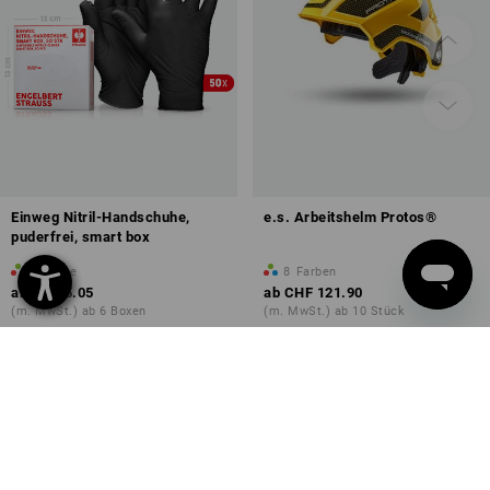
Einweg Nitril-Handschuhe,
e.s. Arbeitshelm Protos®
puderfrei, smart box
1
Farbe
8
Farben
ab
CHF 5.05
ab
CHF 121.90
(m. MwSt.) ab 6 Boxen
(m. MwSt.) ab 10 Stück