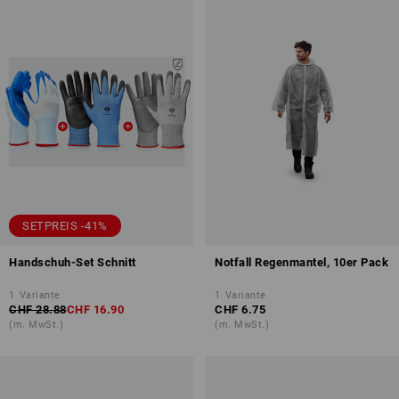
SETPREIS -41%
Handschuh-Set Schnitt
Notfall Regenmantel, 10er Pack
1
Variante
1
Variante
CHF 28.88
CHF 16.90
CHF 6.75
(m. MwSt.)
(m. MwSt.)