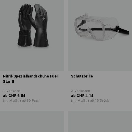
Nitril-Spezialhandschuhe Fuel
Schutzbrille
Star II
1
Variante
2
Varianten
ab
CHF 6.54
ab
CHF 4.14
(m. MwSt.) ab 60 Paar
(m. MwSt.) ab 10 Stück