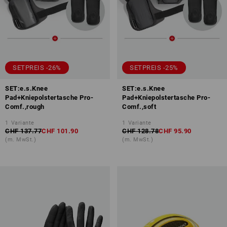
SETPREIS -26%
SETPREIS -25%
SET:e.s.Knee
SET:e.s.Knee
Pad+Kniepolstertasche Pro-
Pad+Kniepolstertasche Pro-
Comf.,rough
Comf.,soft
1
Variante
1
Variante
CHF 137.77
CHF 101.90
CHF 128.78
CHF 95.90
(m. MwSt.)
(m. MwSt.)