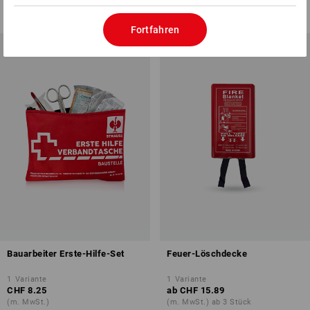
Fortfahren
Bauarbeiter Erste-Hilfe-Set
Feuer-Löschdecke
1
Variante
1
Variante
CHF 8.25
ab
CHF 15.89
(m. MwSt.)
(m. MwSt.) ab 3 Stück