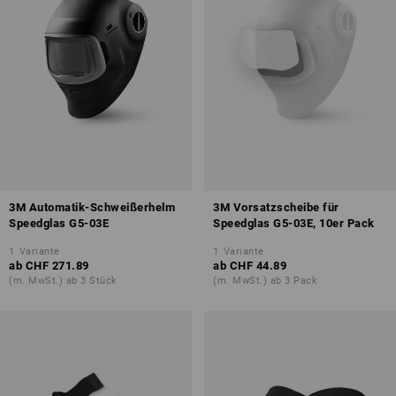
3M Automatik-Schweißerhelm
3M Vorsatzscheibe für
Speedglas G5-03E
Speedglas G5-03E, 10er Pack
1
Variante
1
Variante
ab
CHF 271.89
ab
CHF 44.89
(m. MwSt.) ab 3 Stück
(m. MwSt.) ab 3 Pack