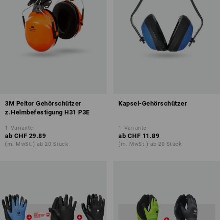
3M Peltor Gehörschützer
Kapsel-Gehörschützer
z.Helmbefestigung H31 P3E
1
Variante
1
Variante
ab
CHF 29.89
ab
CHF 11.89
(m. MwSt.) ab 20 Stück
(m. MwSt.) ab 20 Stück