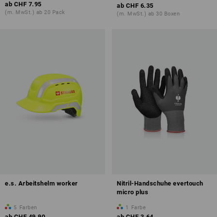
ab
CHF 7.95
ab
CHF 6.35
(m. MwSt.) ab 20 Pack
(m. MwSt.) ab 30 Boxen
e.s. Arbeitshelm worker
Nitril-Handschuhe evertouch
micro plus
5
Farben
1
Farbe
ab
CHF 49.90
ab
CHF 3.64