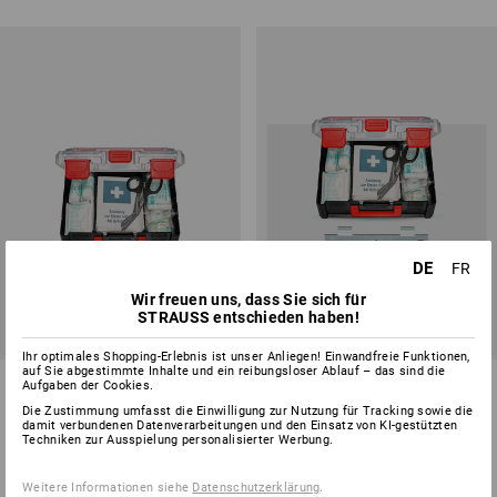
DE
FR
Wir freuen uns, dass Sie sich für
STRAUSS entschieden haben!
SETPREIS -23%
Ihr optimales Shopping-Erlebnis ist unser Anliegen! Einwandfreie Funktionen,
auf Sie abgestimmte Inhalte und ein reibungsloser Ablauf – das sind die
STRAUSSbox small
STRAUSSbox
Aufgaben der Cookies.
Betriebsverbandskasten DIN
Betriebsverbandskasten DIN
Die Zustimmung umfasst die Einwilligung zur Nutzung für Tracking sowie die
13157
13157+Halter
damit verbundenen Datenverarbeitungen und den Einsatz von KI-gestützten
Techniken zur Ausspielung personalisierter Werbung.
1
Variante
1
Variante
ab
CHF 42.89
CHF 66.78
CHF 50.89
Weitere Informationen siehe
Datenschutzerklärung
.
(m. MwSt.) ab 6 Stück
(m. MwSt.)