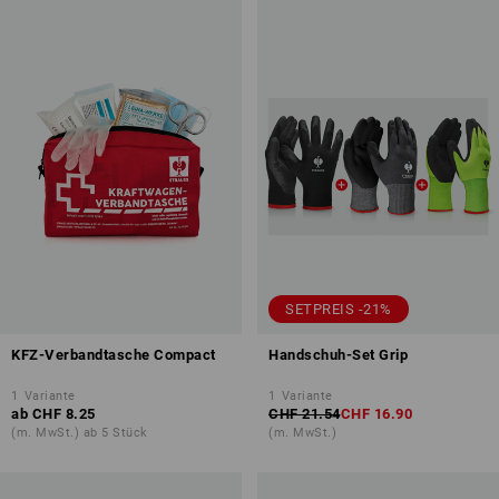
SETPREIS -21%
KFZ-Verbandtasche Compact
Handschuh-Set Grip
1
Variante
1
Variante
ab
CHF 8.25
CHF 21.54
CHF 16.90
(m. MwSt.) ab 5 Stück
(m. MwSt.)