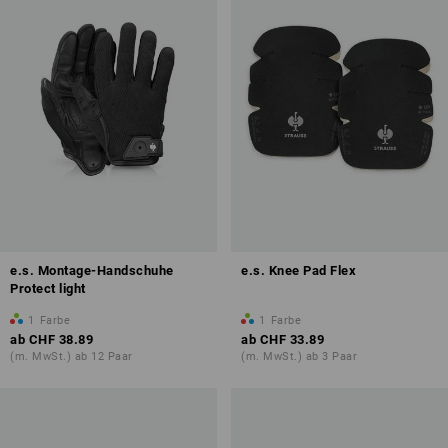
e.s. Montage-Handschuhe
e.s. Knee Pad Flex
Protect light
1
Farbe
1
Farbe
ab
CHF 38.89
ab
CHF 33.89
(m. MwSt.) ab 12 Paar
(m. MwSt.) ab 3 Paar