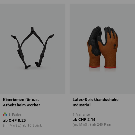
Kinnriemen für e.s.
Latex-Strickhandschuhe
Arbeitshelm worker
Industrial
1
Farbe
1
Variante
ab
CHF 2.14
ab
CHF 8.25
(m. MwSt.) ab 240 Paar
(m. MwSt.) ab 10 Stück