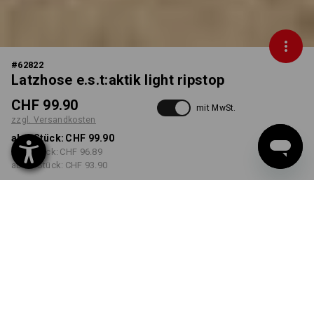
#
62822
Latzhose e.s.t:aktik light ripstop
CHF 99.90
mit MwSt.
zzgl. Versandkosten
ab 1 Stück:
CHF 99.90
ab 3 Stück:
CHF 96.89
ab 10 Stück:
CHF 93.90
Lieferzeit ca. 3-5 Werktage
FARBE
GRÖSSE
46
wählen
wählen
wüstenbraun