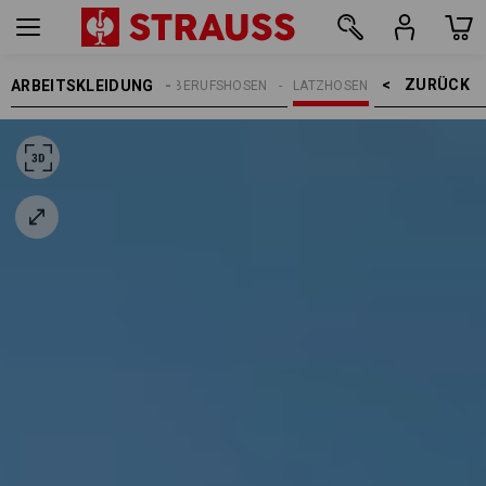
ZURÜCK    >
ARBEITSKLEIDUNG
REN
ARBEITSHOSEN
BERUFSHOSEN
LATZHOSEN