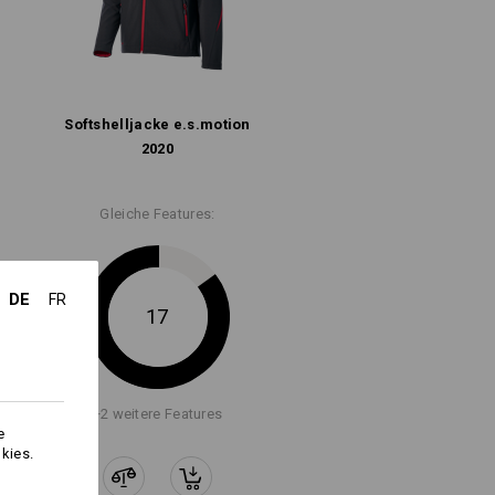
R
Nicht bleichen
ktionalen Stoffen für maximale
Komfort. Wetterfeste Materialien,
d
Kalt bügeln
ungen härter werden.
Softshell­jacke e.s.​motion
2020
Gleiche Features:
Wetterschutzschicht
DE
FR
17
Logoservice
+2 weitere Features
e
kies.