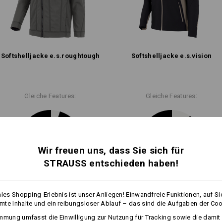
HÖCHSTLEISTUNGEN BEI JEDEM WETTE
Pflegehinweise:
Maschinenwäsche 40 °C
ctive-Wear und Arbeitswelt treffen auf höchste Design-Dynamik. Mit fun
tion souverän den Elementen – ohne Kompromisse bei Beweglichkeit und 
Trocknen im Trockner schonen
 sportliche Schnitte: Diese Workwear hält Schritt, auch wenn die Beding
Nicht trockenreinigen
Softshell­jacke e.s.​roughtough
Softshell­jacke e.s.​vision
Kollektion entdecken
Gleiche Features:
Gleiche Features:
Wärmeschicht
mehr
19
18
Personalisierung:
Wir freuen uns, dass Sie sich für
STRAUSS entschieden haben!
Selbst gestalten
+6 weitere Features
+6 weitere Features
ales Shopping-Erlebnis ist unser Anliegen! Einwandfreie Funktionen, auf Si
te Inhalte und ein reibungsloser Ablauf – das sind die Aufgaben der Coo
mmung umfasst die Einwilligung zur Nutzung für Tracking sowie die damit