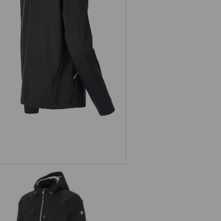
Softshelljacke e.s.ambition