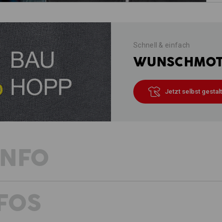
Schnell & einfach
WUNSCHMOTI
Jetzt selbst gestal
INFO
FOS
Lässig, leicht, luftig – pure ambit
Sportliches Design, Farbstärke, hohe
Softshelljacke ist ganz typisch e.s.a