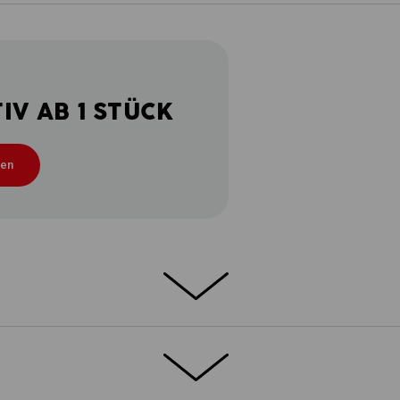
V AB 1 STÜCK
ten
ion
 Beweglichkeit, Leichtigkeit: Diese
mbition und lässt sich innerhalb der