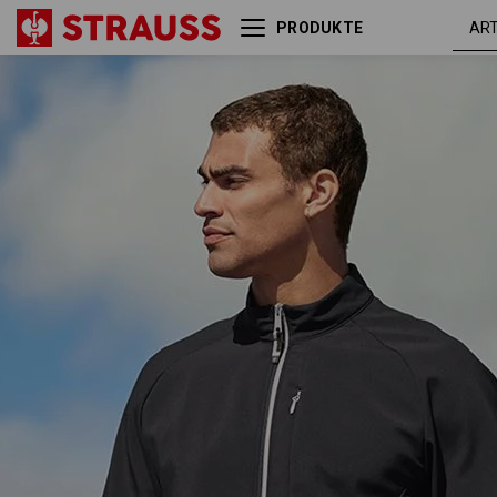
PRODUKTE
Softshelljacke
schwarz /
e.s.ambition
platin