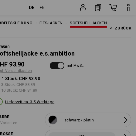
DE
FR
osten
Stück
RBEITSKLEIDUNG
HERREN
ARBEITSJACKEN
SOFTSHELLJACKEN
<   
ZURÜCK
78580
oftshelljacke e.s.ambition
HF 93.90
mit MwSt.
gl. Versandkosten
 1 Stück:
CHF 93.90
 3 Stück:
CHF 88.89
 10 Stück:
CHF 84.89
Lieferzeit ca. 3-5 Werktage
ARBE
schwarz / platin
 Varianten
RÖSSE