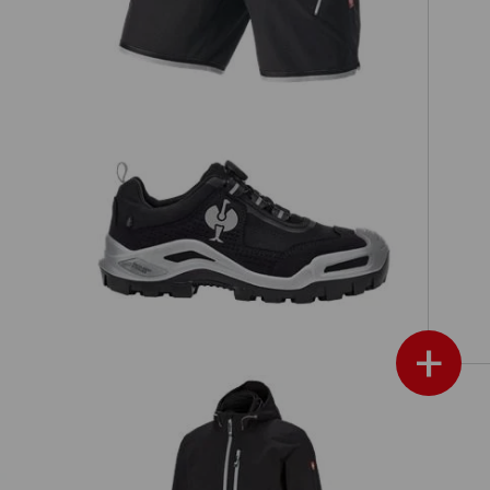
S3 Sicherheitshalbschuhe e.s. Kastra
n
II low
+