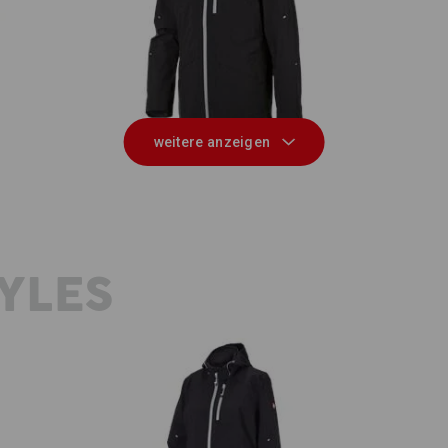
3 in 1 Funktionsjacke e.s.ambition
weitere anzeigen
YLES