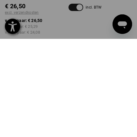
€ 26,50
incl. BTW
excl. verzendkosten
v.a. 1 paar:
€ 26,50
v.a. 3 paar:
€ 25,29
v.a. 10 paar:
€ 24,08
Levertijd ca. 3-5 werkdagen
KLEUR
MAAT
7
kiezen
kiezen
zwart / jeneverbesgroen /
limegroen
Kwantumkorting
v.a. 1 paar
v.a. 3 paar
v.a. 10 paar
Besparingen:
Besparingen:
Besparingen:
0
%/
paar
5
%/
paar
9
%/
paar