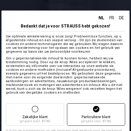
NL
FR
DE
Bedankt dat je voor STRAUSS hebt gekozen!
Uw optimale winkelervaring is onze zorg! Probleemloze functies, op u
afgestemde inhoud en een soepel verloop - Dit zijn de doeleinden van
cookies en andere technologieën die wij gebruiken.Wij vragen daarom
om uw toestemming voor het opslaan van cookies en het gebruik van
gegevens op basis van uw persoonlijke voorkeuren.
Om u gepersonaliseerde inhoud te kunnen tonen, hebben wij uw
toestemming nodig. Door op de knop 'Alles accepteren' te klikken,
verzamelen wij informatie over uw interacties op onze website via
cookies en andere methoden (inclusief AI-gestuurde procedures),
evenals gegevens uit het bestelproces. Wij gebruiken deze gegevens
met name voor de volgende doeleinden: gepersonaliseerde
aanbiedingen en advertenties, nauwkeurige productaanbevelingen,
marktonderzoek en metingen van advertenties en inhoud. Als u dit niet
wenst, kunt u zich via de knop 'Alles weigeren' ook verzetten tegen het
gebruik van dergelijke cookies en methoden.
Zakelijke klant
Particuliere klant
(prijzen excl. BTW)
(prijzen incl. BTW)
U kunt uw toestemming op elk moment met werking voor de toekomst