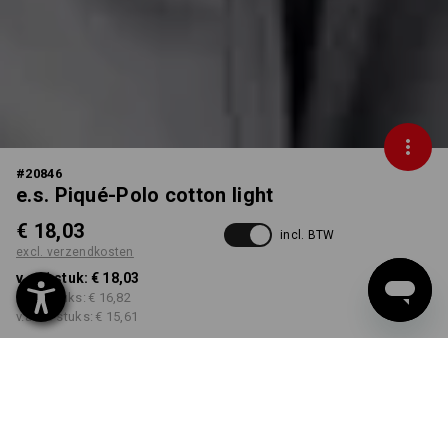
#
20846
e.s. Piqué-Polo cotton light
€ 18,03
incl. BTW
excl. verzendkosten
v.a. 1 stuk:
€ 18,03
v.a. 3 stuks:
€ 16,82
v.a. 10 stuks:
€ 15,61
Levertijd ca. 3-5 werkdagen
KLEUR
MAAT
S
kiezen
kiezen