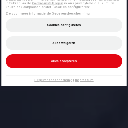
intrekken via de
Cookie-instellingen
in ons privacybeleid. U kunt uw
keuze ook aanpassen onder “Cookies configureren”.
Zie voor meer informatie
de Gegevensbescherming
.
Cookies configureren
Alles weigeren
Alles accepteren
Gegevensbescherming
|
Impressum