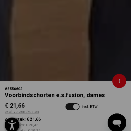
#
8556602
Voorbindschorten e.s.fusion, dames
€ 21,66
incl. BTW
excl. verzendkosten
v.a. 1 stuk:
€ 21,66
v.a. 3 stuks:
€ 20,45
v.a. 10 stuks:
€ 19,24