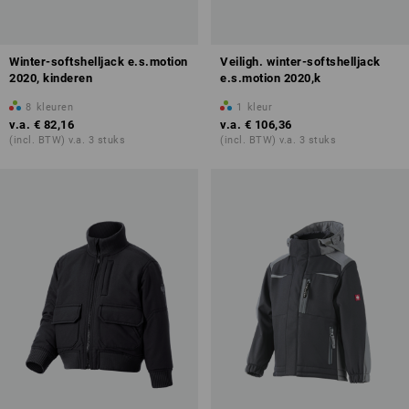
Winter-softshelljack e.s.motion
Veiligh. winter-softshelljack
2020, kinderen
e.s.motion 2020,k
8
kleuren
1
kleur
v.a.
€ 82,16
v.a.
€ 106,36
(incl. BTW) v.a. 3 stuks
(incl. BTW) v.a. 3 stuks