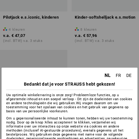
Pilotjack e.s.iconic, kinderen
Kinder-softshelljack e.s.motion
4
kleuren
8
kleuren
v.a.
€ 47,07
v.a.
€ 57,96
(incl. BTW) v.a. 3 stuks
(incl. BTW) v.a. 3 stuks
NL
FR
DE
Bedankt dat je voor STRAUSS hebt gekozen!
Uw optimale winkelervaring is onze zorg! Probleemloze functies, op u
afgestemde inhoud en een soepel verloop - Dit zijn de doeleinden van cookies
en andere technologieën die wij gebruiken.Wij vragen daarom om uw
toestemming voor het opslaan van cookies en het gebruik van gegevens op
basis van uw persoonlijke voorkeuren.
Om u gepersonaliseerde inhoud te kunnen tonen, hebben wij uw toestemming
nodig. Door op de knop 'Alles accepteren' te klikken, verzamelen wij
informatie over uw interacties op onze website via cookies en andere
methoden (inclusief AI-gestuurde procedures), evenals gegevens uit het
bestelproces. Wij gebruiken deze gegevens met name voor de volgende
doeleinden: gepersonaliseerde aanbiedingen en advertenties, nauwkeurige