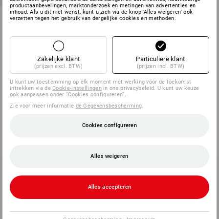
productaanbevelingen, marktonderzoek en metingen van advertenties en
inhoud. Als u dit niet wenst, kunt u zich via de knop 'Alles weigeren' ook
Winter functioneel pilotjack
verzetten tegen het gebruik van dergelijke cookies en methoden.
e.s.motion denim, k.
2
kleuren
v.a.
€ 74,90
(incl. BTW) v.a. 3 stuks
Zakelijke klant
Particuliere klant
(prijzen excl. BTW)
(prijzen incl. BTW)
U kunt uw toestemming op elk moment met werking voor de toekomst
intrekken via de
Cookie-instellingen
in ons privacybeleid. U kunt uw keuze
ook aanpassen onder “Cookies configureren”.
U hebt al 5 van 5 items bekeken.
Zie voor meer informatie
de Gegevensbescherming
.
Cookies configureren
Alles weigeren
Alles accepteren
SERVICE 02 400 27 64