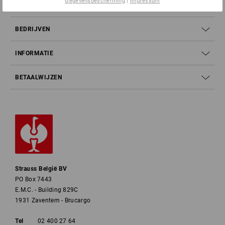
Gegevensbescherming
|
Impressum
SERVICE
BEDRIJVEN
INFORMATIE
BETAALWIJZEN
Strauss België BV
PO Box 7443
E.M.C. - Building 829C
1931 Zaventem - Brucargo
Tel
02 400 27 64