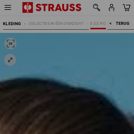
TERUG    >
KLEDING
WERPEN
E.S. COLLECTIES IN ÉÉN OVERZICHT
E.S.E:PIC