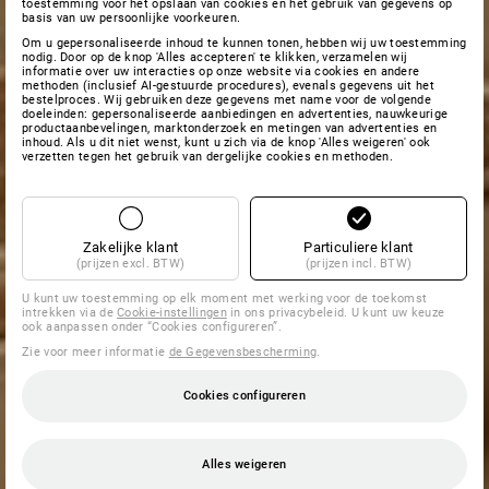
toestemming voor het opslaan van cookies en het gebruik van gegevens op
basis van uw persoonlijke voorkeuren.
Om u gepersonaliseerde inhoud te kunnen tonen, hebben wij uw toestemming
nodig. Door op de knop 'Alles accepteren' te klikken, verzamelen wij
informatie over uw interacties op onze website via cookies en andere
methoden (inclusief AI-gestuurde procedures), evenals gegevens uit het
bestelproces. Wij gebruiken deze gegevens met name voor de volgende
doeleinden: gepersonaliseerde aanbiedingen en advertenties, nauwkeurige
productaanbevelingen, marktonderzoek en metingen van advertenties en
inhoud. Als u dit niet wenst, kunt u zich via de knop 'Alles weigeren' ook
verzetten tegen het gebruik van dergelijke cookies en methoden.
Zakelijke klant
Particuliere klant
(prijzen excl. BTW)
(prijzen incl. BTW)
U kunt uw toestemming op elk moment met werking voor de toekomst
intrekken via de
Cookie-instellingen
in ons privacybeleid. U kunt uw keuze
ook aanpassen onder “Cookies configureren”.
Zie voor meer informatie
de Gegevensbescherming
.
Cookies configureren
Alles weigeren