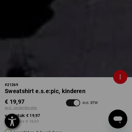
#
21269
Sweatshirt e.s.e:pic, kinderen
€ 19,97
incl. BTW
excl. verzendkosten
v.a. 1 stuk:
€ 19,97
v.a. 3 stuks:
€ 18,03