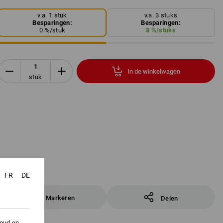
v.a. 1 stuk
v.a. 3 stuks
Besparingen:
Besparingen:
0
%/
stuk
8
%/
stuks
In de winkelwagen
stuk
FR
DE
Markeren
Delen
houd en