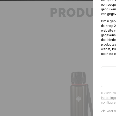
een soepe
PRODUKT 
gebruiken
van gegev
Om u gepe
de knop '
website v
gegevens 
doeleinde
productaa
wenst, kun
cookies 
U kunt uw
instelling
configure
Zie voor 