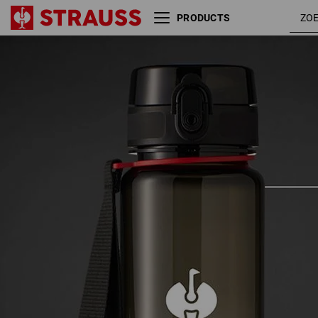
PRODUCTS
e.s. Drinkfles Tritan
1l