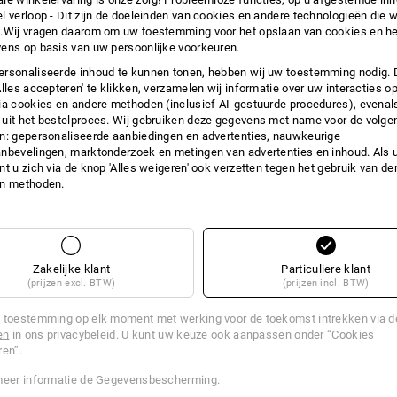
l verloop - Dit zijn de doeleinden van cookies en andere technologieën die w
INFO
.Wij vragen daarom om uw toestemming voor het opslaan van cookies en he
ens op basis van uw persoonlijke voorkeuren.
rsonaliseerde inhoud te kunnen tonen, hebben wij uw toestemming nodig. 
Alles accepteren' te klikken, verzamelen wij informatie over uw interacties o
ia cookies en andere methoden (inclusief AI-gestuurde procedures), evenal
ALTIJD BIJ DE HAND ALS DE DORST
uit het bestelproces. Wij gebruiken deze gegevens met name voor de volge
Of het nu op kantoor, op de bouwplaa
n: gepersonaliseerde aanbiedingen en advertenties, nauwkeurige
twee klussen door is: regelmatig drin
nbevelingen, marktonderzoek en metingen van advertenties en inhoud. Als u 
prestaties op peil te houden, vooral ti
t u zich via de knop 'Alles weigeren' ook verzetten tegen het gebruik van der
drinkfles Tritan is de perfecte metgez
en methoden.
uw drinkgewoonten en de beschikbare r
verkrijgbaar in verschillende maten. 
snel worden gevuld en gemakkelijk w
opening. Het extra afsluitbare mond
geopend en dankzij het transparante 
Zakelijke klant
Particuliere klant
moet worden bijgevuld.
(prijzen excl. BTW)
(prijzen incl. BTW)
De praktische e.s. Drinkfles Tritan is
 toestemming op elk moment met werking voor de toekomst intrekken via 
afhankelijk van hoe dorstig u bent: Met
en
in ons privacybeleid. U kunt uw keuze ook aanpassen onder “Cookies
ren”.
BESC
meer informatie
de Gegevensbescherming
.