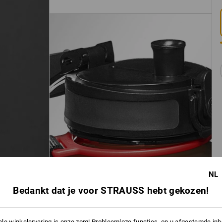
NL
Bedankt dat je voor STRAUSS hebt gekozen!
le winkelervaring is onze zorg! Probleemloze functies, op u afgestemde in