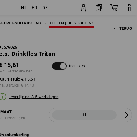
NL
FR
DE
stuk
BEDRIJFSUITRUSTING
KEUKEN | HUISHOUDING
<   
TERUG
#
5576026
e.s. Drinkfles Tritan
€ 15,61
incl. BTW
excl. verzendkosten
v.a. 1 stuk:
€ 15,61
v.a. 3 stuks:
€ 14,40
Levertijd ca. 3-5 werkdagen
MAAT
1l
3 uitvoeringen
Kwantumkorting