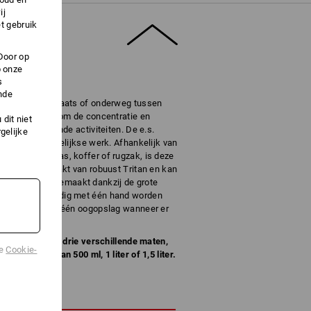
ij
t gebruik
Door op
p onze
s
 TOESLAAT
nde
ts, in de werkplaats of onderweg tussen
ken is cruciaal om de concentratie en
dit niet
jdens inspannende activiteiten. De e.s.
gelijke
el voor het dagelijkse werk. Afhankelijk van
uimte in de tas, koffer of rugzak, is deze
De fles is gemaakt van robuust Tritan en kan
orden schoongemaakt dankzij de grote
stuk kan eenvoudig met één hand worden
design ziet u in één oogopslag wanneer er
 verkrijgbaar in drie verschillende maten,
de
Cookie-
 een inhoud van 500 ml, 1 liter of 1,5 liter.
HRIJVING