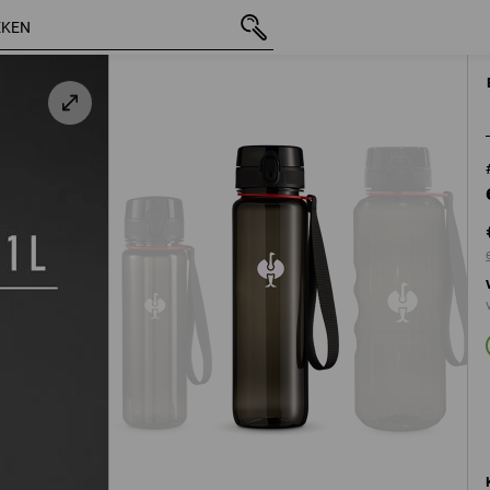
incl. BTW
€ 15,61
excl. verzendkosten