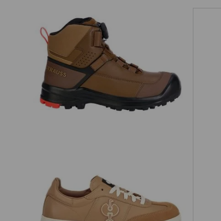
c,
S3 Veiligheidsschoenen e.s. Sawato
mid
We
voor
en
tijlen,
 barsten
liteit.
S1 Veiligheidsschoenen e.s. Brooklyn
low