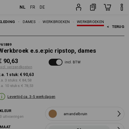
NL
FR
DE
ten
stuk
KLEDING
DAMES
WERKBROEKEN
WERKBROEKEN
<   
TERUG
#
61889
Werkbroek e.s.e:pic ripstop, dames
€ 90,63
incl. BTW
excl. verzendkosten
v.a. 1 stuk:
€ 90,63
.a. 3 stuks:
€ 84,58
.a. 10 stuks:
€ 78,53
Levertijd ca. 3-5 werkdagen
KLEUR
amandelbruin
3 uitvoeringen
MAAT