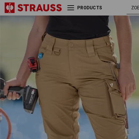
PRODUCTS
Werkbroek e.s.e:pic ripstop,
amande
dames