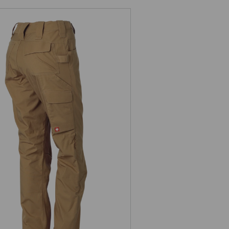
rkbroek e.s.e:pic ripstop, dames
naar collectie