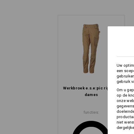
COMFORT KNIE-
Comfort, niet zichtbaar maar direct 
Uw optima
een soepe
gebruike
gebruik v
Werkbroek e.s.​e:pic ripstop,
Om u gep
dames
op de kno
onze webs
gegevens 
doeleinde
functies:
productaa
niet wens
dergelijk