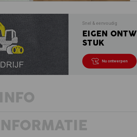
Snel & eenvoudig
EIGEN ONTW
STUK
Nu ontwerpen
INFO
INFORMATIE
TECHNIEK MEETS COMFORT
Scheurbestendige werkbroek met di
Veiligheid zit in de details - en blij