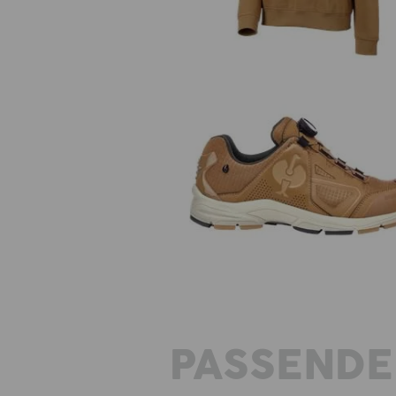
O2 Werkschoenen e.s. Minkar I
PASSENDE