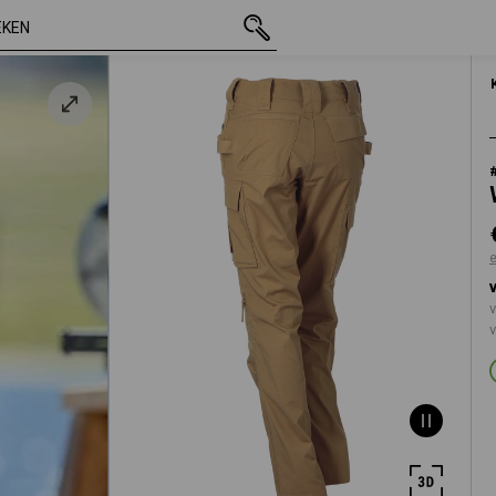
incl. BTW
€ 90,63
34
lbruin
excl. verzendkos
v
v