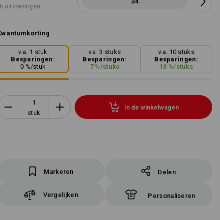
34
6 uitvoeringen
Kwantumkorting
v.a. 1 stuk
v.a. 3 stuks
v.a. 10 stuks
Besparingen:
Besparingen:
Besparingen:
0
%/
stuk
7
%/
stuks
13
%/
stuks
In de winkelwagen
stuk
Markeren
Delen
Vergelijken
Personaliseren