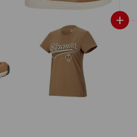
+
I
T-Shirt e.s.e:pic, dames
meer weergeven