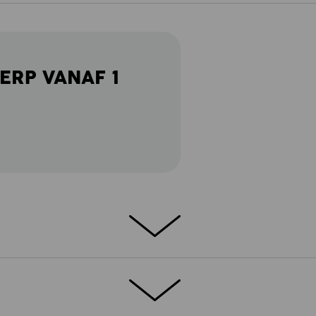
ERP VANAF 1
verse zakken
ft soms zelfs volledig verborgen. Maar wat u