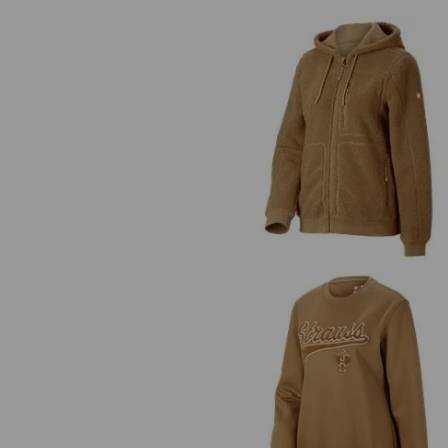
Vezelbont capuchonjack e.s.e:pi
dames
De collectie e.s.e:pic-collectie staat 
echt, hard werken - hard werken in e
moderne wereld. Stoere, authentieke s
casual midlayers en werkbroeken die
van technisch raffinement & functiona
Sweatshirt e.s.e:pic, dames