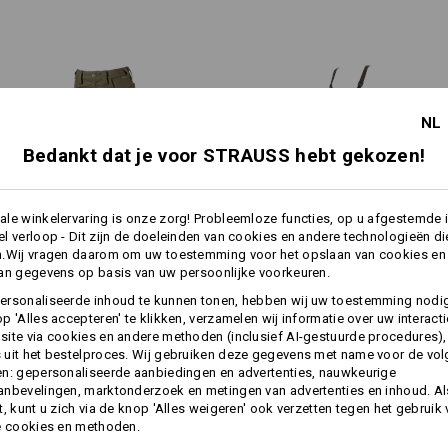
optimale bewegingsvrijheid 
comfortabel relaxed-fit-model
SYSTEEM
®
elastische Flexbelt
-band opzi
Zakken voor kniebeschermer
merkbaar: Deze kniestukken hebben het allemaal!
gesloten door verdekte ritsen, 
ademende mesh voor optimale 
NL
2 steekzakken, beide met verd
muntenzakje en een met klein 
Bedankt dat je voor STRAUSS hebt gekozen!
2 achterzakken, beide met ham
drukknoop
rechter pijp: functionele, me
le winkelervaring is onze zorg! Probleemloze functies, op u afgestemde 
linker pijp: meerdelige cargo
l verloop - Dit zijn de doeleinden van cookies en andere technologieën di
een ruim smartphonevak en een
n.Wij vragen daarom om uw toestemming voor het opslaan van cookies en
1
zwaar belaste plaatsen verste
/
5
an gegevens op basis van uw persoonlijke voorkeuren.
praktisch oog voor het vastcl
Werkbroek e.s.​concrete light,
Dames­tuinbroek e.s.​motion
ersonaliseerde inhoud te kunnen tonen, hebben wij uw toestemming nodi
dames
2020
p 'Alles accepteren' te klikken, verzamelen wij informatie over uw interact
Materiaal:
ite via cookies en andere methoden (inclusief AI-gestuurde procedures),
Bovenmateriaal
50
%
Polyamide
/
4
uit het bestelproces. Wij gebruiken deze gegevens met name voor de vo
Wasvoorschrift:
n: gepersonaliseerde aanbiedingen en advertenties, nauwkeurige
Dezelfde functies:
Dezelfde functies:
nbevelingen, marktonderzoek en metingen van advertenties en inhoud. Als
Machinewas 40°C
t, kunt u zich via de knop 'Alles weigeren' ook verzetten tegen het gebruik
Drogen in droger behoedzaam
e cookies en methoden.