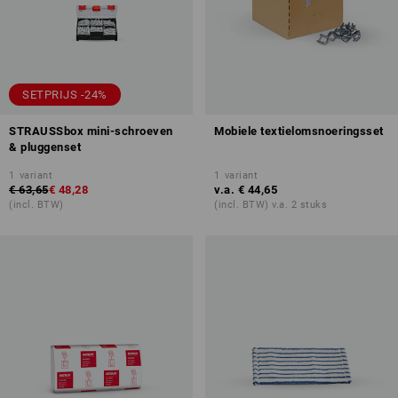
SETPRIJS -24%
STRAUSSbox mini-schroeven
Mobiele textielomsnoeringsset
& pluggenset
1
variant
1
variant
€ 63,65
€ 48,28
v.a.
€ 44,65
(incl. BTW)
(incl. BTW) v.a. 2 stuks