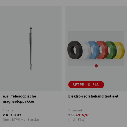
SETPRIJS -36%
e.s. Telescopische
Elektro-isolatieband test-set
magneetoppakker
1
variant
1
variant
v.a.
€ 8,09
€ 9,37
€ 5,93
(incl. BTW) v.a. 6 stuks
(incl. BTW)