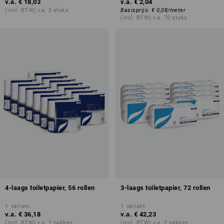
v.a.
€ 18,03
v.a.
€ 2,04
(incl. BTW) v.a. 3 stuks
Basisprijs
:
€ 0,08
/
meter
(incl. BTW) v.a. 70 stuks
4-laags toiletpapier, 56 rollen
3-laags toiletpapier, 72 rollen
1
variant
1
variant
v.a.
€ 36,18
v.a.
€ 42,23
(incl. BTW) v.a. 2 pakken
(incl. BTW) v.a. 2 pakken