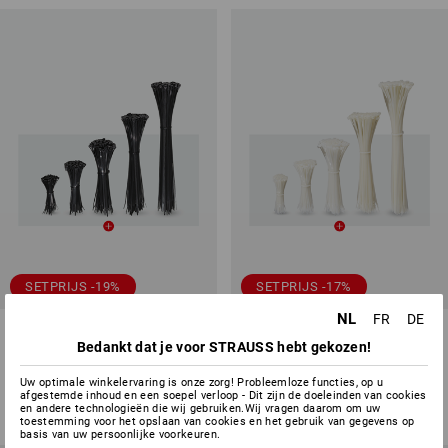
SETPRIJS -19%
SETPRIJS -17%
NL
FR
DE
Set kabelbinders, 500 Stuks,
Set kabelbinders, 500 Stuks,
zwart
natuur
Bedankt dat je voor STRAUSS hebt gekozen!
1
variant
1
variant
Uw optimale winkelervaring is onze zorg! Probleemloze functies, op u
€ 17,79
€ 14,40
€ 17,42
€ 14,40
afgestemde inhoud en een soepel verloop - Dit zijn de doeleinden van cookies
en andere technologieën die wij gebruiken.Wij vragen daarom om uw
(incl. BTW)
(incl. BTW)
toestemming voor het opslaan van cookies en het gebruik van gegevens op
basis van uw persoonlijke voorkeuren.