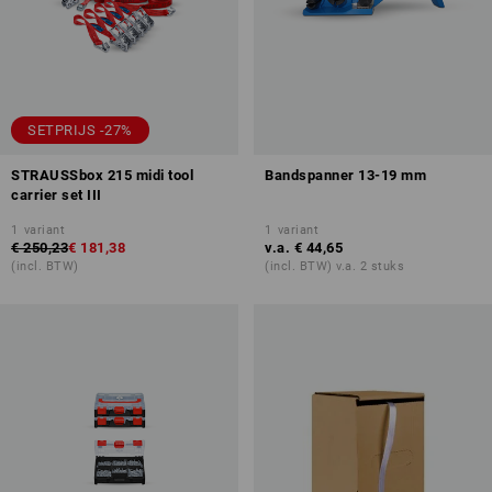
SETPRIJS -27%
STRAUSSbox 215 midi tool
Bandspanner 13-19 mm
carrier set III
1
variant
1
variant
€ 250,23
€ 181,38
v.a.
€ 44,65
(incl. BTW)
(incl. BTW) v.a. 2 stuks