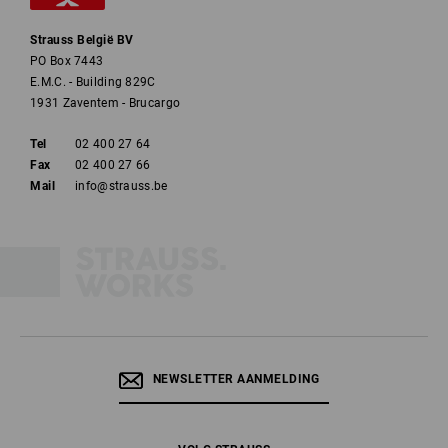
Strauss België BV
PO Box 7443
E.M.C. - Building 829C
1931 Zaventem - Brucargo
Tel
02 400 27 64
Fax
02 400 27 66
Mail
info@strauss.be
NEWSLETTER AANMELDING