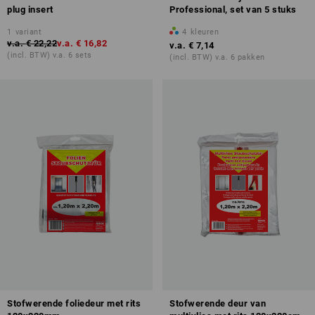
plug insert
Professional, set van 5 stuks
1
variant
4
kleuren
v.a.
€ 22,22
v.a.
€ 16,82
v.a.
€ 7,14
(incl. BTW) v.a. 6 sets
(incl. BTW) v.a. 6 pakken
Stofwerende foliedeur met rits
Stofwerende deur van