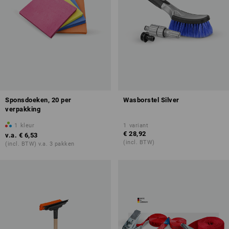
Sponsdoeken, 20 per
Wasborstel Silver
verpakking
1
kleur
1
variant
€ 28,92
v.a.
€ 6,53
(incl. BTW)
(incl. BTW) v.a. 3 pakken