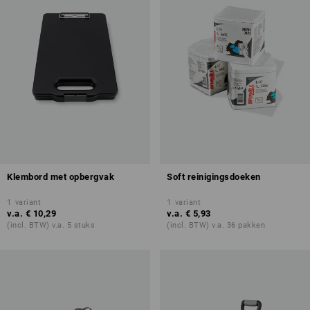
Klembord met opbergvak
Soft reinigingsdoeken
1
variant
1
variant
v.a.
€ 10,29
v.a.
€ 5,93
(incl. BTW) v.a. 5 stuks
(incl. BTW) v.a. 36 pakken