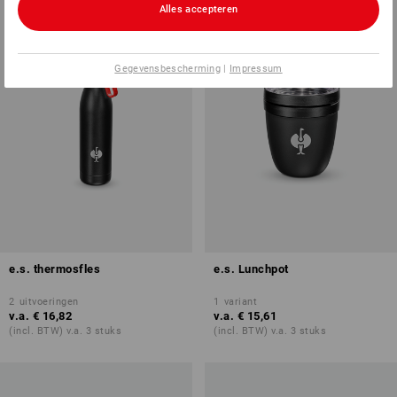
Alles accepteren
Gegevensbescherming
|
Impressum
e.s. thermosfles
e.s. Lunchpot
2
uitvoeringen
1
variant
v.a.
€ 16,82
v.a.
€ 15,61
(incl. BTW) v.a. 3 stuks
(incl. BTW) v.a. 3 stuks