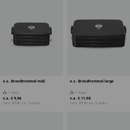
e.s. Broodtrommel midi
e.s. Broodtrommel large
1
kleur
1
kleur
v.a.
€ 9,56
v.a.
€ 11,98
(incl. BTW) v.a. 3 stuks
(incl. BTW) v.a. 3 stuks