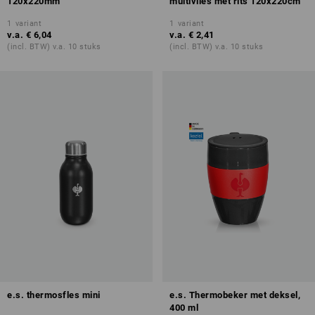
120x220mm
multivlies met rits 120x220cm
1
variant
1
variant
v.a.
€ 6,04
v.a.
€ 2,41
(incl. BTW) v.a. 10 stuks
(incl. BTW) v.a. 10 stuks
e.s. thermosfles mini
e.s. Thermobeker met deksel,
400 ml