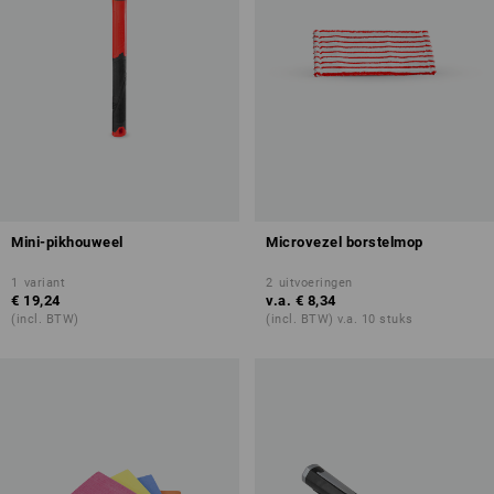
Mini-pikhouweel
Microvezel borstelmop
1
variant
2
uitvoeringen
€ 19,24
v.a.
€ 8,34
(incl. BTW)
(incl. BTW) v.a. 10 stuks