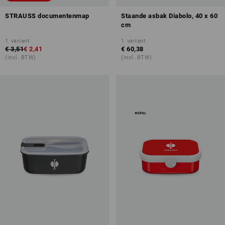
STRAUSS documentenmap
Staande asbak Diabolo, 40 x 60
cm
1
variant
1
variant
€ 3,51
€ 2,41
€ 60,38
(incl. BTW)
(incl. BTW)