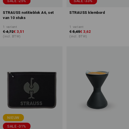
SALE -25%
SALE -33%
STRAUSS notitieblok A6, set
STRAUSS klembord
van 10 stuks
1
variant
1
variant
€ 4,72
€ 3,51
€ 5,45
€ 3,62
(incl. BTW)
(incl. BTW)
NIEUW
SALE -31%