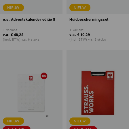
NIEUW
NIEUW
e.s. Adventskalender editie 8
Huidbeschermingsset
1
variant
1
variant
v.a.
€ 48,28
v.a.
€ 10,29
(incl. BTW) v.a. 6 stuks
(incl. BTW) v.a. 5 stuks
NIEUW
NIEUW