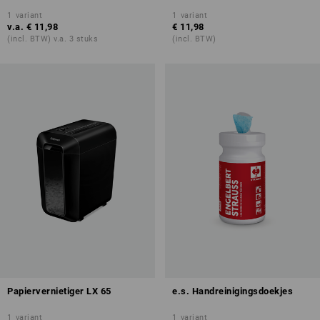
1
variant
1
variant
v.a.
€ 11,98
€ 11,98
(incl. BTW) v.a. 3 stuks
(incl. BTW)
Papiervernietiger LX 65
e.s. Handreinigingsdoekjes
1
variant
1
variant