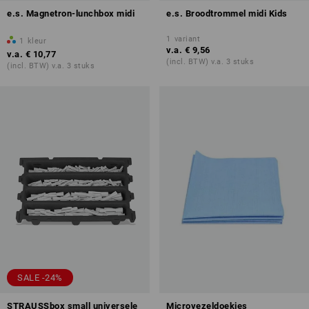
e.s. Magnetron-lunchbox midi
e.s. Broodtrommel midi Kids
1
variant
1
kleur
v.a.
€ 9,56
v.a.
€ 10,77
(incl. BTW) v.a. 3 stuks
(incl. BTW) v.a. 3 stuks
SALE -24%
STRAUSSbox small universele
Microvezeldoekjes