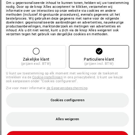
Om u gepersonaliseerde inhoud te kunnen tonen, hebben wij uw toestemming
nodig. Door op de knop 'Alles accepteren' te klikken, verzamelen wij
informatie over uw interacties op onze website via cookies en andere
methoden (inclusief AI-gestuurde procedures), evenals gegevens uit het
bestelproces. Wij gebruiken deze gegevens met name voor de volgende
doeleinden: gepersonaliseerde aanbiedingen en advertenties, nauwkeurige
productaanbevelingen, marktonderzoek en metingen van advertenties en
inhoud. Als u dit niet wenst, kunt u zich via de knop 'Alles weigeren' ook
verzetten tegen het gebruik van dergelijke cookies en methoden.
Zakelijke klant
Particuliere klant
(prijzen excl. BTW)
(prijzen incl. BTW)
U kunt uw toestemming op elk moment met werking voor de toekomst
intrekken via de
Cookie-instellingen
in ons privacybeleid. U kunt uw keuze
ook aanpassen onder “Cookies configureren”.
Zie voor meer informatie
de Gegevensbescherming
.
BIG BAG mini, 91 liter
Poetspapierrol, “Blue 3”, 2x 500
Cookies configureren
vel
1
variant
1
variant
v.a.
€ 3,51
v.a.
€ 30,13
Alles weigeren
(incl. BTW) v.a. 50 stuks
(incl. BTW) v.a. 6 pakken