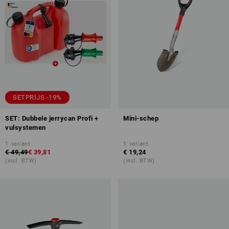
SETPRIJS -19%
SET: Dubbele jerrycan Profi +
Mini-schep
vulsystemen
1
variant
1
variant
€ 49,49
€ 39,81
€ 19,24
(incl. BTW)
(incl. BTW)