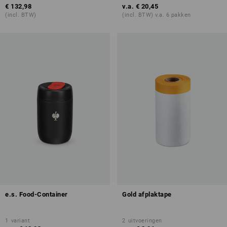
€ 132,98
v.a.
€ 20,45
(incl. BTW)
(incl. BTW) v.a. 6 pakken
e.s. Food-Container
Gold afplaktape
1
variant
2
uitvoeringen