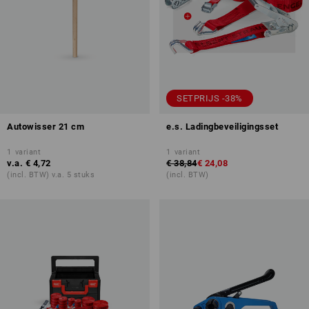
SETPRIJS -38%
Autowisser 21 cm
e.s. Ladingbeveiligingsset
1
variant
1
variant
v.a.
€ 4,72
€ 38,84
€ 24,08
(incl. BTW) v.a. 5 stuks
(incl. BTW)