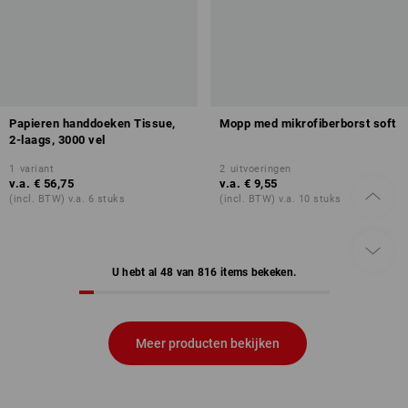
Papieren handdoeken Tissue,
Mopp med mikrofiberborst soft
2-laags, 3000 vel
1
variant
2
uitvoeringen
v.a.
€ 56,75
v.a.
€ 9,55
(incl. BTW) v.a. 6 stuks
(incl. BTW) v.a. 10 stuks
U hebt al 48 van 816 items bekeken.
Meer producten bekijken