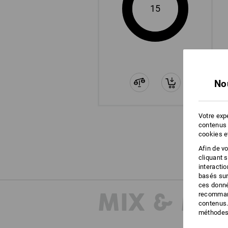
15
No
Votre expé
contenus 
cookies e
Afin de v
cliquant 
interacti
basés sur
ces donné
MIX & MA
recommand
contenus.
méthodes 