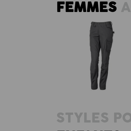
FEMMES
A
Pantalon à taille élast. e.s.e:pi
ripstop, femmes
STYLES P