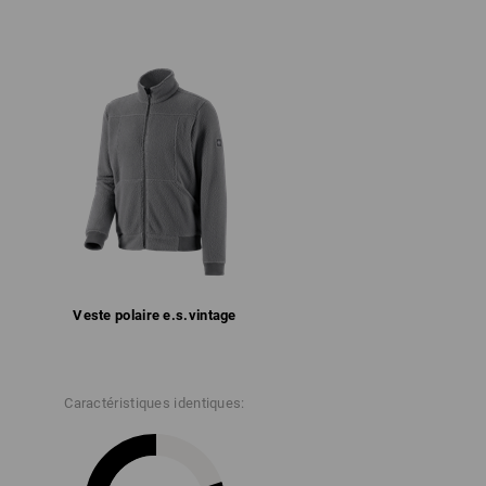
vers la collection
laire confortable et résistante
en laine polaire à poils longs
aire très souple
poitrine chacune avec une fermeture éclair
avant avec col montant et mentonnière
ts et à la ceinture
 520 g/m²)
 °C
Ne pas javelliser
Ne pas repasser
Veste polaire e.s.​vintage
Caractéristiques identiques: