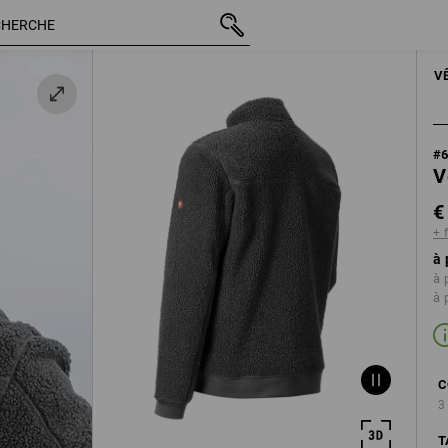
TTC
€ 66,43
M
e
+ frais d'expéditio
HOMMES
VEST
V
#
V
€
+ 
à 
à 
à 
C
3
T