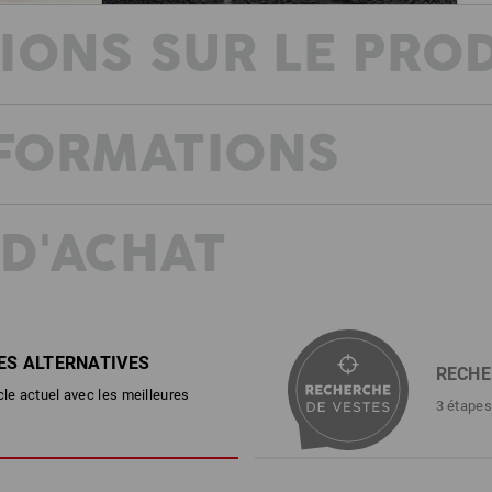
IONS SUR LE PRO
NFORMATIONS
UN MOELLEUX PUISSANT
Une protection solide contre le froid, 
Le meilleur de l'hiver. Un froid sec. Un c
Des conditions parfaites pour être act
travail !
 D'ACHAT
Par un temps glacial, la veste polaire 
extrêmement élevée et promet des mo
intérieur ultra doux. La laine polaire 
il
particulièrement brute et isolante aux 
dans un
véritable équipement polyvalent au st
ES ALTERNATIVES
RECHE
résistant et robuste : la veste en fibre
iaires
plein hiver !
ail qui
cle actuel avec les meilleures
3 étapes
t de
DESCRIPTION