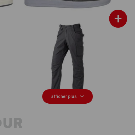
+
pic
Pantalon à taille élastique e.s.e:pic
ripstop
afficher plus
OUR