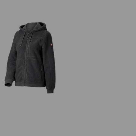
te à capuche fibre polaire e.s.e:pic,
femmes