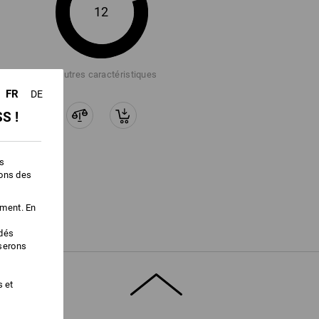
12
+7 autres caractéristiques
FR
DE
S !
es
ions des
ement. En
édés
iserons
s et