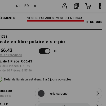
FR
NL
DE
n
Pièce
ES DE TRAVAIL
ÊTEMENTS
VESTES POLAIRES | VESTES EN TRICOT
<   
RETOUR
61721
este en fibre polaire e.s.e:pic
 66,43
TTC
frais d'expédition
p. de 1 Pièce:
€ 66,43
p. de 3 Pièces:
€ 61,59
p. de 10 Pièces:
€ 57,96
Délai de livraison est d'env. 3 à 5 jours ouvrables
OULEUR
gris carbone
 modèles
AILLE