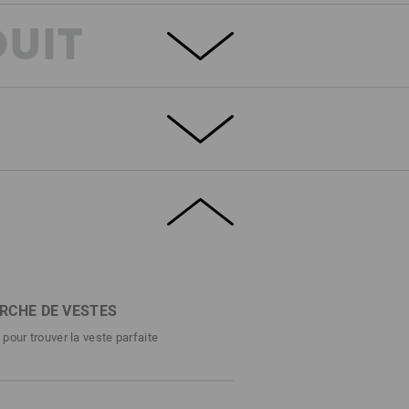
DUIT
un style puissant
iel clair. Le froid rend la respiration visible.
if en extérieur, avec les bons vêtements de
e.s.e:pic ultra solide séduit par sa chaleur
ments de bien-être en hiver grâce à son
Highloft moelleuse et confortable est
couleurs vintage terreuses, et il s'agit d’un
yle authentique. Doux et mobile et en outre
RCHE DE VESTES
 polaire e.s.e:pic est parfaite pour agir en
 pour trouver la veste parfaite
DÉTAILS