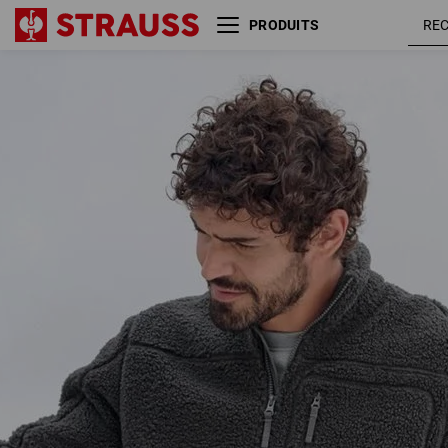
PRODUITS
Veste en fibre polaire
gris
e.s.e:pic
carbon