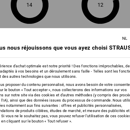
14
12
Service de logos
+10 autres caractéristiques
NL
us nous réjouissons que vous ayez choisi STRAUS
rience d'achat optimale est notre priorité ! Des fonctions irréprochables, d
adaptés à vos besoins et un déroulement sans faille - Telles sont les fonct
Comparer tous les détails
t des autres technologies que nous utilisons.
ous proposer du contenu personnalisé, nous avons besoin de votre consent
sur le bouton « Tout accepter », nous collecterons des informations sur vos
ons sur notre site via des cookies et d'autres méthodes (y compris des proc
 l'IA), ainsi que des données issues du processus de commande. Nous util
es notamment aux fins suivantes : offres et publicités personnalisées,
TCH
ations de produits ciblées, études de marché, et mesure des publicités et
 Si vous ne le souhaitez pas, vous pouvez refuser l'utilisation de ces cookie
en cliquant sur le bouton « Tout refuser ».