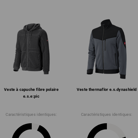
Veste entièrement doublée en fibre po
Bien chaude grâce à la matière 
Doublure intérieure en laine pol
2 poches fendues et poche de 
Fermeture éclair continue à l'
Bord-côtes élastique aux poigne
Matière :
Tissu extérieur
100
%
Polyester
(ca.
Conseils d'entretien :
Lavage délicat en machine à 40
Ne pas sécher en machine
Veste à capuche fibre polaire
Veste thermaflor e.s.​dynashield
Ne pas nettoyer à sec
e.s.​e:pic
Caractéristiques identiques:
Caractéristiques identiques:
Personnalisation :