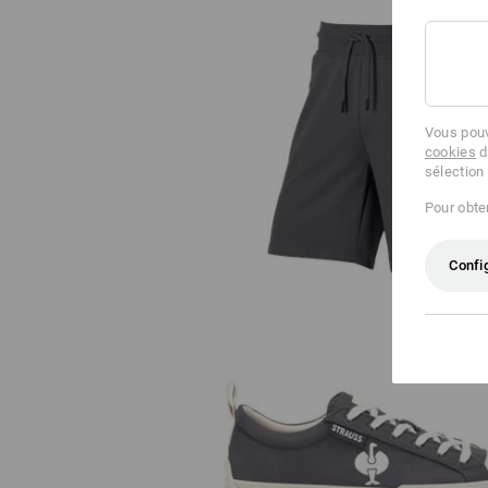
Vous pouv
Sweat short e.s.e:pic
cookies
d
sélection
Pour obten
Confi
S1 Chaussures basses de sécurité 
Yatala low