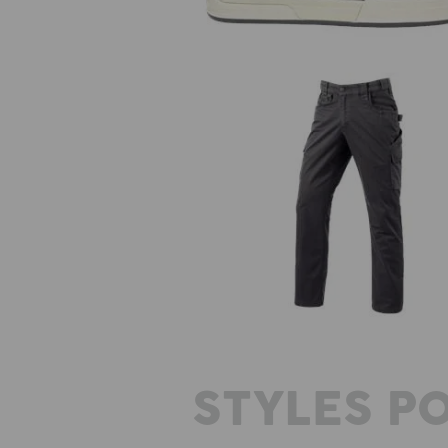
Pantalon à taille élastique e.s.e:
twill
STYLES P