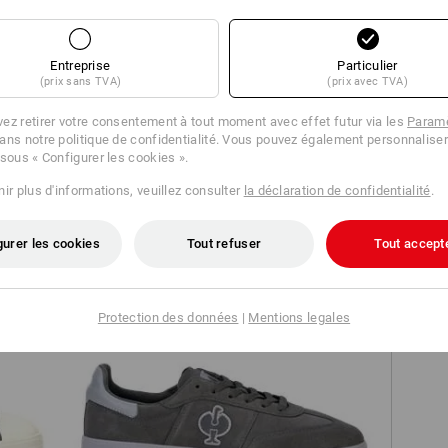
Entreprise
Particulier
(prix sans TVA)
(prix avec TVA)
ez retirer votre consentement à tout moment avec effet futur via les
Paramè
T-Shirt e.s.e:pic
ans notre politique de confidentialité. Vous pouvez également personnaliser
 sous « Configurer les cookies ».
ir plus d'informations, veuillez consulter
la déclaration de confidentialité
.
gurer les cookies
Tout refuser
Tout accept
Protection des données
|
Mentions legales
e.s.
O1 Chaussures de travail e.s.
Brockton low