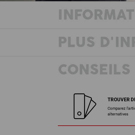
INFORMAT
PLUS D'I
CONSEILS
La collection e.s.e:pic incarne un trava
authentique et intense – du concret 
monde moderne. Des styles bruts et
TROUVER D
authentiques, des vêtements interméd
décontractés et des pantalons de trav
Comparez l'arti
débordent de raffinement technique e
alternatives
fonctionnalité.