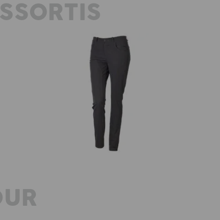
SSORTIS
c
Collants Double Front e.s.e:pic, pour
Ves
femmes
OUR