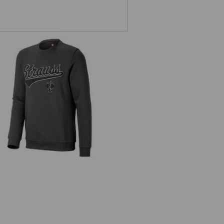
Sweatshirt e.s.e:pic