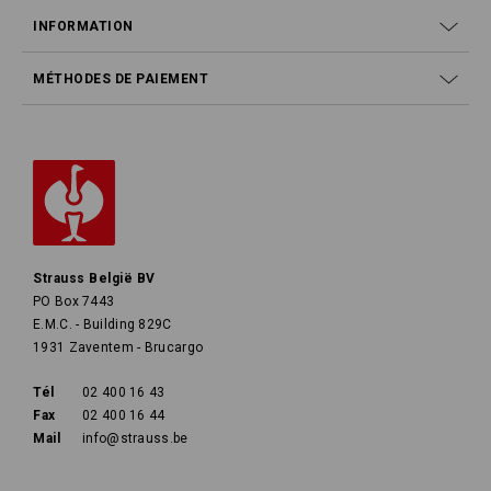
INFORMATION
MÉTHODES DE PAIEMENT
Strauss België BV
PO Box 7443
E.M.C. - Building 829C
1931 Zaventem - Brucargo
Tél
02 400 16 43
Fax
02 400 16 44
Mail
info@strauss.be