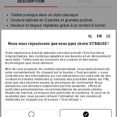
DESCRIPTION
DÉTAILS
Tablier pratique dans un style classique
Couture latérale en 3 parties et grandes poches
Hauteur et largeur réglables grâce à un cordon à tunner
avec des bandes larges
À attacher à l'avant ou à l'arrière, ceinture avec passants
FR
NL
DE
Passant latéral pour les serviettes ou autres
Nous nous réjouissons que vous ayez choisi STRAUSS !
Longueur (sans bavette) : 82 cm
Votre expérience d'achat optimale est notre priorité ! Des fonctions
Matière :
irréprochables, des contenus adaptés à vos besoins et un déroulement
sans faille - Telles sont les fonctions des cookies et des autres
Tissu extérieur
65
%
Polyester
/
35
%
Coton
(ca. 235 g/m²)
technologies que nous utilisons.
Afin de vous proposer du contenu personnalisé, nous avons besoin de
Conseils d'entretien :
votre consentement. En cliquant sur le bouton « Tout accepter », nous
collecterons des informations sur vos interactions sur notre site via des
cookies et d'autres méthodes (y compris des procédés basés sur l'IA),
ainsi que des données issues du processus de commande. Nous
utiliserons ces données notamment aux fins suivantes : offres et
publicités personnalisées, recommandations de produits ciblées,
études de marché, et mesure des publicités et contenus. Si vous ne le
souhaitez pas, vous pouvez refuser l'utilisation de ces cookies et
méthodes en cliquant sur le bouton « Tout refuser ».
Personnalisation :