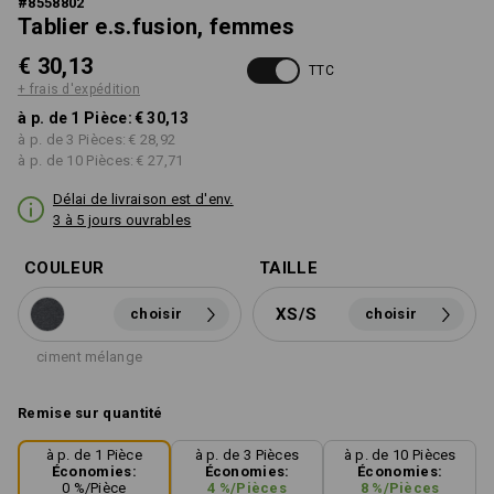
#
8558802
Tablier e.s.fusion, femmes
€ 30,13
TTC
+ frais d'expédition
à p. de 1 Pièce:
€ 30,13
à p. de 3 Pièces:
€ 28,92
à p. de 10 Pièces:
€ 27,71
Délai de livraison est d'env.
3 à 5 jours ouvrables
COULEUR
TAILLE
XS/S
choisir
choisir
ciment mélange
Remise sur quantité
à p. de 1 Pièce
à p. de 3 Pièces
à p. de 10 Pièces
Économies:
Économies:
Économies:
0
%/
Pièce
4
%/
Pièces
8
%/
Pièces