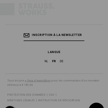
INSCRIPTION À LA NEWSLETTER
LANGUE
FR
NL
DE
Tous les prix
+ frais d'expédition
pour les commandes d'un montant
inférieur à € 181,50.
PROTECTION DES DONNÉES
CGV
MENTIONS LÉGALES
INSTRUCTION DE RÉVOCATION