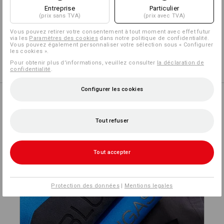
Entreprise
Particulier
(prix sans TVA)
(prix avec TVA)
Concevoir soi-même
Vous pouvez retirer votre consentement à tout moment avec effet futur
via les
Paramètres des cookies
dans notre politique de confidentialité.
Vous pouvez également personnaliser votre sélection sous « Configurer
les cookies ».
Service de logos
Pour obtenir plus d'informations, veuillez consulter
la déclaration de
confidentialité
.
Configurer les cookies
Tout refuser
PERSONNALISER
Tout accepter
Protection des données
|
Mentions legales