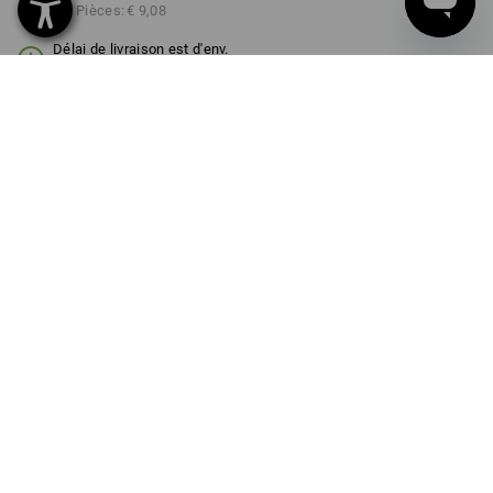
à p. de 3 Pièces:
€ 9,08
Délai de livraison est d'env.
3 à 5 jours ouvrables
COULEUR
TAILLE
98/104
choisir
choisir
engelbird9 / vert
Remise sur quantité
à p. de 1 Pièce
à p. de 3 Pièces
Économies:
Économies:
0
%/
Pièce
11
%/
Pièces
Pièce