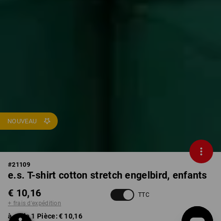
NOUVEAU
#
21109
e.s. T-shirt cotton stretch engelbird, enfants
€ 10,16
TTC
+ frais d'expédition
à p. de 1 Pièce:
€ 10,16