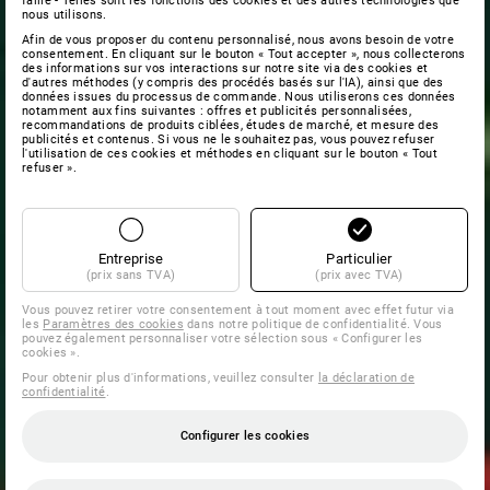
faille - Telles sont les fonctions des cookies et des autres technologies que
nous utilisons.
Afin de vous proposer du contenu personnalisé, nous avons besoin de votre
consentement. En cliquant sur le bouton « Tout accepter », nous collecterons
des informations sur vos interactions sur notre site via des cookies et
d'autres méthodes (y compris des procédés basés sur l'IA), ainsi que des
données issues du processus de commande. Nous utiliserons ces données
notamment aux fins suivantes : offres et publicités personnalisées,
recommandations de produits ciblées, études de marché, et mesure des
publicités et contenus. Si vous ne le souhaitez pas, vous pouvez refuser
l'utilisation de ces cookies et méthodes en cliquant sur le bouton « Tout
refuser ».
Entreprise
Particulier
(prix sans TVA)
(prix avec TVA)
Vous pouvez retirer votre consentement à tout moment avec effet futur via
les
Paramètres des cookies
dans notre politique de confidentialité. Vous
pouvez également personnaliser votre sélection sous « Configurer les
cookies ».
Pour obtenir plus d'informations, veuillez consulter
la déclaration de
confidentialité
.
Configurer les cookies