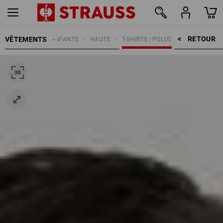
RETOUR    >
VÊTEMENTS
ENFANTS
HAUTS
T-SHIRTS | POLOS