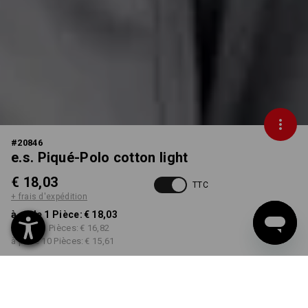
#
20846
e.s. Piqué-Polo cotton light
€ 18,03
TTC
+ frais d'expédition
à p. de 1 Pièce:
€ 18,03
à p. de 3 Pièces:
€ 16,82
à p. de 10 Pièces:
€ 15,61
Délai de livraison est d'env.
3 à 5 jours ouvrables