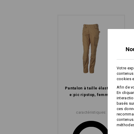
une stabilité supplémentaire.
SYSTÈME COMF
Un confort invisible mais sensible : c
No
Votre exp
contenus 
cookies e
Afin de v
Pantalon à taille élast. e.s.​
En cliqua
e:pic ripstop, femmes
interacti
basés sur
ces donné
caractéristiques:
recommand
contenus.
méthodes 