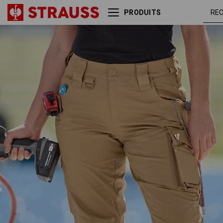
PRODUITS
Pantalon à taille élast.
brun
e.s.e:pic ripstop, femmes
amand