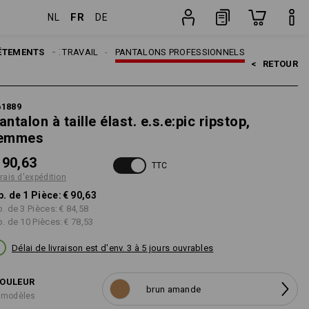
FR
NL
DE
on
Pièce
ÊTEMENTS
ANTALONS DE TRAVAIL
PANTALONS PROFESSIONNELS
<   
RETOUR
61889
antalon à taille élast. e.s.e:pic ripstop,
emmes
 90,63
TTC
frais d'expédition
p. de 1 Pièce:
€ 90,63
p. de 3 Pièces:
€ 84,58
p. de 10 Pièces:
€ 78,53
Délai de livraison est d'env. 3 à 5 jours ouvrables
OULEUR
brun amande
 modèles