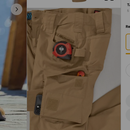
T
6
Re