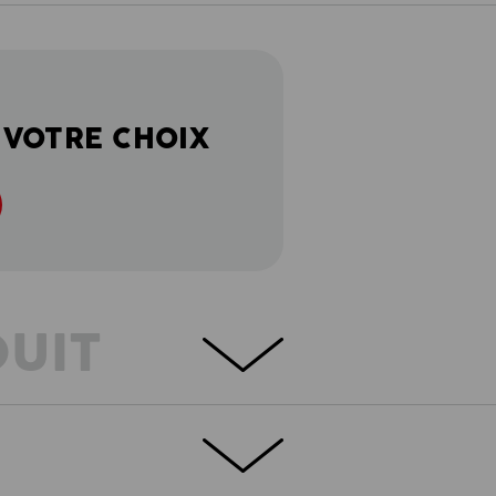
 VOTRE CHOIX
DUIT
NFORT
chirures avec une grande variété de poches
et est parfois même carrément invisible.