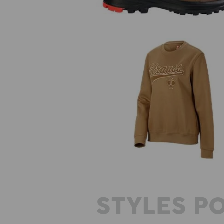
Sweatshirt e.s.e:pic, femmes
STYLES P