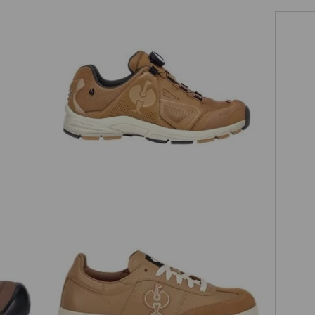
O2 Chaussures de travail e.s. Minkar II
ail
dans un
diaires
e.s.
S1 Chaussures basses de sécurité
vail qui
e.s. Brooklyn low
et de