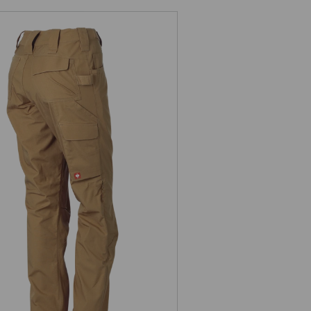
Pantalon à taille élast. e.s.e:pic
ripstop, femmes