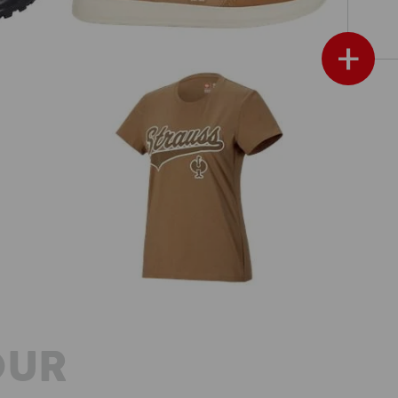
+
T-Shirt e.s.e:pic, femmes
afficher plus
OUR