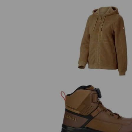
Veste à capuche fibre polaire
e.s.e:pic, femmes
La collection e.s.e:pic incarne un trav
authentique et intense – du concret 
monde moderne. Des styles bruts et
authentiques, des vêtements intermé
S3 Chaussures hautes de sécurité 
décontractés et des pantalons de tra
Sawato mid
débordent de raffinement technique 
fonctionnalité.