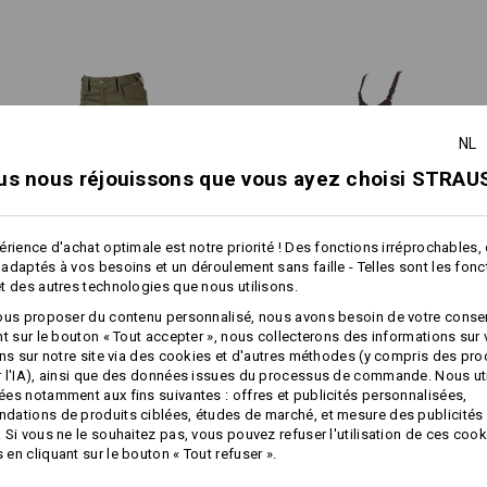
confortable
cinq à huit millimètres dans le t
Très robuste et résistant aux 
confort durable.
spécial avec teneur en stretch
Liberté de mouvement optimale
ORT KNEE
relaxed fit confortable
®
Ceinture Flexbelt
extensible s
ette protection pour les genoux a tout ce qu’il faut en elle !
Poches pour protège-genoux
NL
fermées grâce à des fermetures
us nous réjouissons que vous ayez choisi STRAUS
autoagrippante pour la fixation
optimale
2 poches fendues, toutes deux
une avec un compartiment à m
érience d'achat optimale est notre priorité ! Des fonctions irréprochables,
à fermeture éclair
adaptés à vos besoins et un déroulement sans faille - Telles sont les fon
1
2 poches arrière, toutes deux
t des autres technologies que nous utilisons.
/
5
avec une patte et un bouton-p
ous proposer du contenu personnalisé, nous avons besoin de votre conse
Pantalon à taille élast. e.s.​
Salopette pour femmes e.s.​
Jambe droite : Poche pour mètr
nt sur le bouton « Tout accepter », nous collecterons des informations sur
concrete light,​femmes
motion 2020
Jambe gauche : Poche cargo en
ons sur notre site via des cookies et d'autres méthodes (y compris des pr
compartiment principal, un c
 l'IA), ainsi que des données issues du processus de commande. Nous ut
une poche de sécurité avec fe
es notamment aux fins suivantes : offres et publicités personnalisées,
Zones fortement sollicitées re
Caractéristiques identiques:
Caractéristiques identiques:
ations de produits ciblées, études de marché, et mesure des publicités 
Œillet pratique pour attache
 Si vous ne le souhaitez pas, vous pouvez refuser l'utilisation de ces cook
en cliquant sur le bouton « Tout refuser ».
Matière :