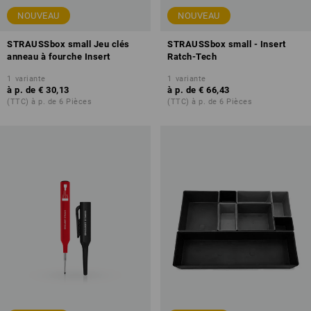
NOUVEAU
NOUVEAU
STRAUSSbox small Jeu clés
STRAUSSbox small - Insert
anneau à fourche Insert
Ratch-Tech
1
variante
1
variante
à p. de
€ 30,13
à p. de
€ 66,43
(TTC) à p. de 6 Pièces
(TTC) à p. de 6 Pièces