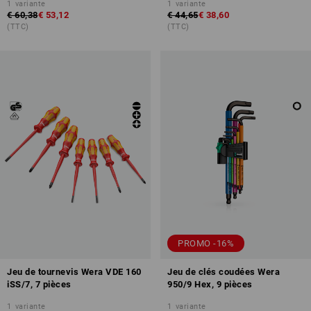
1
variante
1
variante
€ 60,38
€ 53,12
€ 44,65
€ 38,60
(TTC)
(TTC)
PROMO -16%
Jeu de tournevis Wera VDE 160
Jeu de clés coudées Wera
iSS/7, 7 pièces
950/9 Hex, 9 pièces
1
variante
1
variante