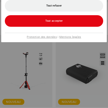
Tout refuser
Plaque adaptateur batterie pour
Lampe d'inspection à LED
lampe LED hybrid
rechargeable WL 600
8
modèles
1
variante
Tout accepter
à p. de
€ 8,35
à p. de
€ 18,03
(TTC) à p. de 2 Pièces
(TTC) à p. de 6 Pièces
Protection des données
|
Mentions legales
NOUVEAU
NOUVEAU