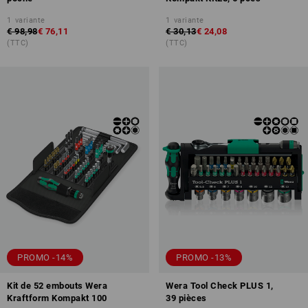
1
variante
1
variante
€ 98,98
€ 76,11
€ 30,13
€ 24,08
(TTC)
(TTC)
PROMO -14%
PROMO -13%
Kit de 52 embouts Wera
Wera Tool Check PLUS 1,
Kraftform Kompakt 100
39 pièces