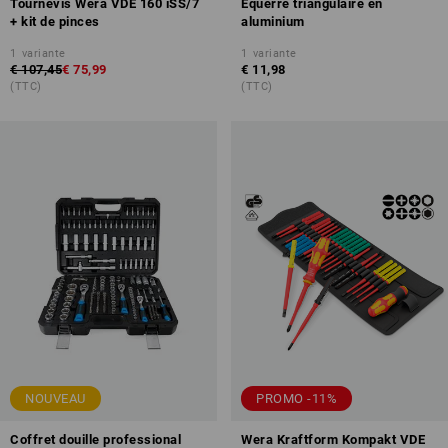
Tournevis Wera VDE 160 iSS/7
Équerre triangulaire en
+ kit de pinces
aluminium
1
variante
1
variante
€ 107,45
€ 75,99
€ 11,98
(TTC)
(TTC)
NOUVEAU
PROMO -11%
Coffret douille professional
Wera Kraftform Kompakt VDE