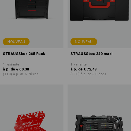
NOUVEAU
NOUVEAU
STRAUSSbox 265 Rack
STRAUSSbox 340 maxi
1
variante
1
variante
à p. de
€ 60,38
à p. de
€ 72,48
(TTC) à p. de 6 Pièces
(TTC) à p. de 6 Pièces