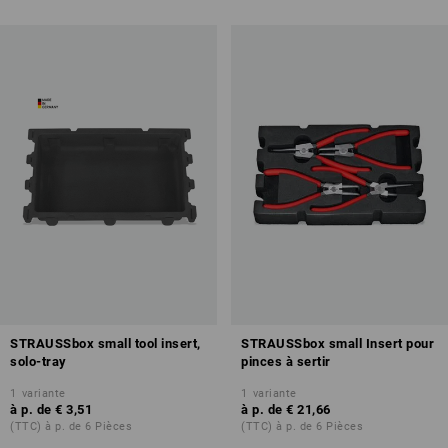
STRAUSSbox small tool insert,
STRAUSSbox small Insert pour
solo-tray
pinces à sertir
1
variante
1
variante
à p. de
€ 3,51
à p. de
€ 21,66
(TTC) à p. de 6 Pièces
(TTC) à p. de 6 Pièces