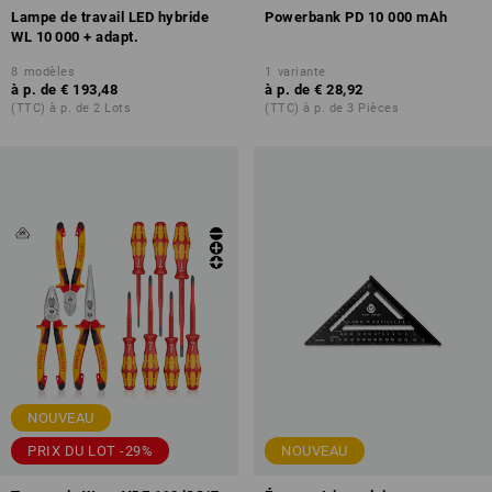
Lampe de travail LED hybride
Powerbank PD 10 000 mAh
WL 10 000 + adapt.
8
modèles
1
variante
à p. de
€ 193,48
à p. de
€ 28,92
(TTC) à p. de 2 Lots
(TTC) à p. de 3 Pièces
NOUVEAU
PRIX DU LOT -29%
NOUVEAU