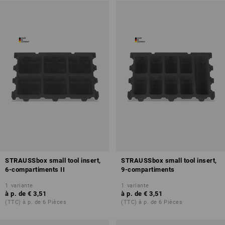
STRAUSSbox small tool insert,
STRAUSSbox small tool insert,
6-compartiments II
9-compartiments
1
variante
1
variante
à p. de
€ 3,51
à p. de
€ 3,51
(TTC) à p. de 6 Pièces
(TTC) à p. de 6 Pièces