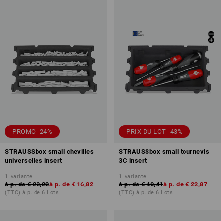
PROMO -24%
PRIX DU LOT -43%
STRAUSSbox small chevilles
STRAUSSbox small tournevis
universelles insert
3C insert
1
variante
1
variante
à p. de
€ 22,22
à p. de
€ 16,82
à p. de
€ 40,41
à p. de
€ 22,87
(TTC) à p. de 6 Lots
(TTC) à p. de 6 Lots