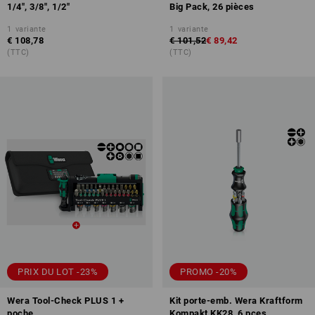
1/4", 3/8", 1/2"
Big Pack, 26 pièces
1
variante
1
variante
€ 108,78
€ 101,52
€ 89,42
(TTC)
(TTC)
PRIX DU LOT -23%
PROMO -20%
Wera Tool-Check PLUS 1 +
Kit porte-emb. Wera Kraftform
poche
Kompakt KK28, 6 pces