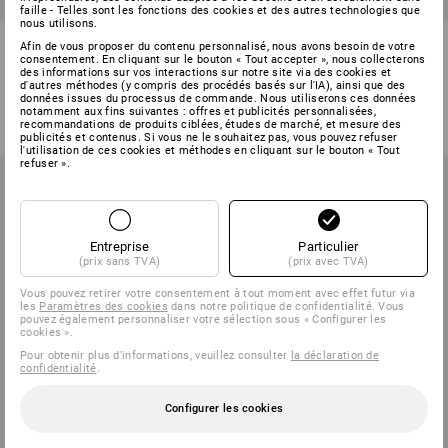
faille - Telles sont les fonctions des cookies et des autres technologies que
nous utilisons.
Lampe de travail LED
Lampe à pince LED
Afin de vous proposer du contenu personnalisé, nous avons besoin de votre
rechargeable WL 1.200
rechargeable WL 1.700
consentement. En cliquant sur le bouton « Tout accepter », nous collecterons
des informations sur vos interactions sur notre site via des cookies et
d'autres méthodes (y compris des procédés basés sur l'IA), ainsi que des
1
variante
1
variante
données issues du processus de commande. Nous utiliserons ces données
à p. de
€ 42,23
à p. de
€ 42,23
notamment aux fins suivantes : offres et publicités personnalisées,
(TTC) à p. de 6 Pièces
(TTC) à p. de 6 Pièces
recommandations de produits ciblées, études de marché, et mesure des
publicités et contenus. Si vous ne le souhaitez pas, vous pouvez refuser
l'utilisation de ces cookies et méthodes en cliquant sur le bouton « Tout
refuser ».
Entreprise
Particulier
(prix sans TVA)
(prix avec TVA)
Vous pouvez retirer votre consentement à tout moment avec effet futur via
les
Paramètres des cookies
dans notre politique de confidentialité. Vous
pouvez également personnaliser votre sélection sous « Configurer les
cookies ».
Pour obtenir plus d'informations, veuillez consulter
la déclaration de
confidentialité
.
Configurer les cookies
NOUVEAU
NOUVEAU