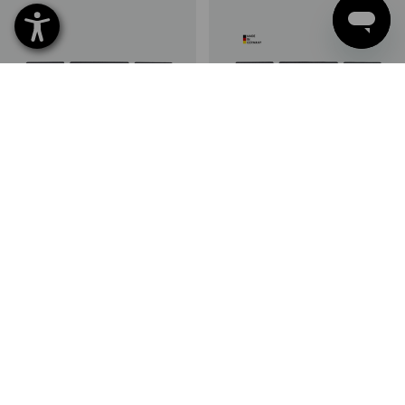
PRIX DU LOT -30%
PRIX DU LOT -19%
STRAUSSbox small pince VDE
STRAUSSbox small pince Wapu
insert
insert
1
variante
1
variante
à p. de
€ 78,41
à p. de
€ 54,33
à p. de
€ 67,28
à p. de
€ 54,33
(TTC) à p. de 6 Lots
(TTC) à p. de 6 Lots