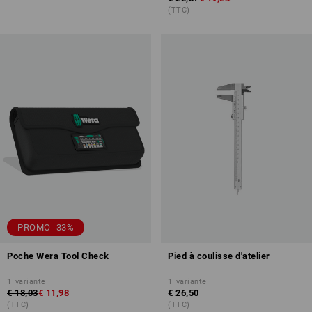
(TTC)
PROMO -33%
Poche Wera Tool Check
Pied à coulisse d'atelier
1
variante
1
variante
€ 18,03
€ 11,98
€ 26,50
(TTC)
(TTC)