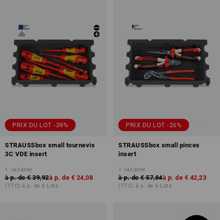
PRIX DU LOT -39%
PRIX DU LOT -26%
STRAUSSbox small tournevis
STRAUSSbox small pinces
3C VDE insert
insert
1
variante
1
variante
à p. de
€ 39,92
à p. de
€ 24,08
à p. de
€ 57,84
à p. de
€ 42,23
(TTC) à p. de 6 Lots
(TTC) à p. de 6 Lots