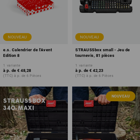
NOUVEAU
NOUVEAU
e.s. Calendrier de l'Avent
STRAUSSbox small - Jeu de
Edition 8
tournevis, 81 pièces
1
variante
1
variante
à p. de
€ 48,28
à p. de
€ 42,23
(TTC) à p. de 6 Pièces
(TTC) à p. de 6 Pièces
NOUVEAU
STRAUSSBOX
340 MAXI