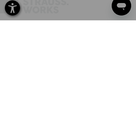
INSCRIPTION À LA NEWSLETTER
SUIVRE STRAUSS
LANGUE
FR
NL
DE
Tous les prix
+ frais d'expédition
pour les commandes d'un montant
inférieur à € 181,50.