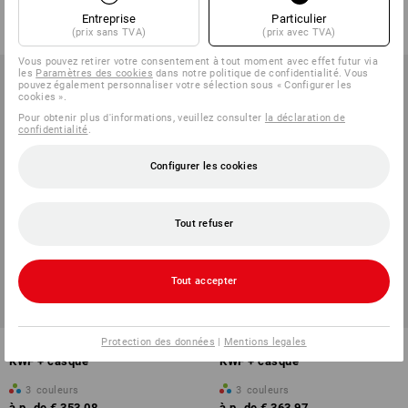
€ 66,31
€ 56,75
€ 40,90
€ 34,97
Entreprise
Particulier
(TTC)
(TTC)
(prix sans TVA)
(prix avec TVA)
Vous pouvez retirer votre consentement à tout moment avec effet futur via
les
Paramètres des cookies
dans notre politique de confidentialité. Vous
pouvez également personnaliser votre sélection sous « Configurer les
cookies ».
Pour obtenir plus d'informations, veuillez consulter
la déclaration de
confidentialité
.
Configurer les cookies
Tout refuser
PROMO
PROMO
Tout accepter
Tailles disponibles
Tailles disponibles
Protection des données
|
Mentions legales
KIT : Pantalon e.s. anti-coupe
KIT : Salopette anti-coupe e.s.
KWF + casque
KWF + casque
3
couleurs
3
couleurs
à p. de
€ 353,08
à p. de
€ 363,97