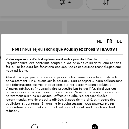
4
FR
NL
DE
Nous nous réjouissons que vous ayez choisi STRAUSS !
Votre expérience d'achat optimale est notre priorité ! Des fonctions
irréprochables, des contenus adaptés à vos besoins et un déroulement sans
faille - Telles sont les fonctions des cookies et des autres technologies que
nous utilisons.
Afin de vous proposer du contenu personnalisé, nous avons besoin de votre
consentement. En cliquant sur le bouton « Tout accepter », nous collecterons
des informations sur vos interactions sur notre site via des cookies et
d'autres méthodes (y compris des procédés basés sur l'IA), ainsi que des
données issues du processus de commande. Nous utiliserons ces données
notamment aux fins suivantes : offres et publicités personnalisées,
recommandations de produits ciblées, études de marché, et mesure des
PRIX DU LOT -14%
PRIX DU LOT -14%
publicités et contenus. Si vous ne le souhaitez pas, vous pouvez refuser
l'utilisation de ces cookies et méthodes en cliquant sur le bouton « Tout
refuser ».
KIT : e.s. Pochette de serveur
KIT : e.s. phone leash + bag
+Porte-monnaie base
1
couleur
1
couleur