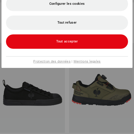
Configurer les cookies
S3 Chaussures hautes de
S7 Chaussur. hautes de
sécurité Strauss.3002 mid
sécurité Strauss.7004 high
Tout refuser
4
couleurs
3
couleurs
à p. de
€ 72,48
à p. de
€ 72,48
(TTC) à p. de 10 Paires
(TTC) à p. de 10 Paires
Tout accepter
Protection des données
|
Mentions legales