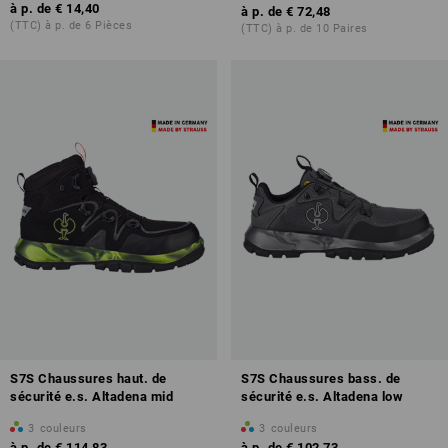
à p. de
€ 14,40
à p. de
€ 72,48
(TTC) à p. de 6 Pièces
(TTC) à p. de 10 Paires
S7S Chaussures haut. de
S7S Chaussures bass. de
sécurité e.s. Altadena mid
sécurité e.s. Altadena low
3
couleurs
3
couleurs
à p. de
€ 114,83
à p. de
€ 102,73