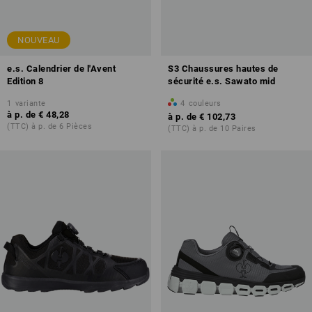
NOUVEAU
e.s. Calendrier de l'Avent
S3 Chaussures hautes de
Edition 8
sécurité e.s. Sawato mid
1
variante
4
couleurs
à p. de
€ 48,28
à p. de
€ 102,73
(TTC) à p. de 6 Pièces
(TTC) à p. de 10 Paires