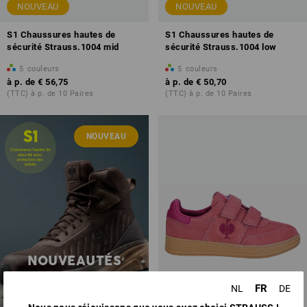
NOUVEAU
NOUVEAU
S1 Chaussures hautes de
S1 Chaussures hautes de
sécurité Strauss.1004 mid
sécurité Strauss.1004 low
5
couleurs
5
couleurs
à p. de
€ 56,75
à p. de
€ 50,70
(TTC) à p. de 10 Paires
(TTC) à p. de 10 Paires
NOUVEAU
NOUVEAUTÉS
CHAUSSURES
FR
NL
DE
NOUVEAU
découvrir maintenant