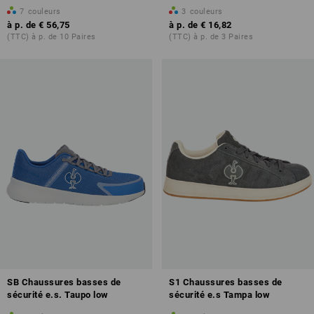
7
couleurs
3
couleurs
à p. de
€ 56,75
à p. de
€ 16,82
(TTC) à p. de 10 Paires
(TTC) à p. de 3 Paires
SB Chaussures basses de
S1 Chaussures basses de
sécurité e.s. Taupo low
sécurité e.s Tampa low