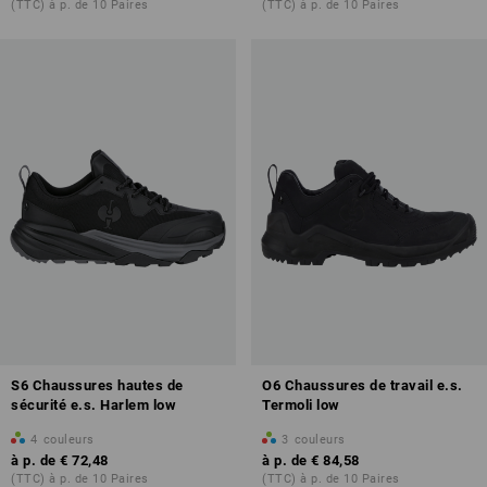
(TTC) à p. de 10 Paires
(TTC) à p. de 10 Paires
S6 Chaussures hautes de
O6 Chaussures de travail e.s.
sécurité e.s. Harlem low
Termoli low
4
couleurs
3
couleurs
à p. de
€ 72,48
à p. de
€ 84,58
(TTC) à p. de 10 Paires
(TTC) à p. de 10 Paires