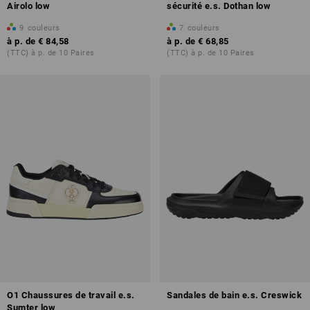
Airolo low
sécurité e.s. Dothan low
9
couleurs
7
couleurs
à p. de
€ 84,58
à p. de
€ 68,85
(TTC) à p. de 10 Paires
(TTC) à p. de 10 Paires
O1 Chaussures de travail e.s.
Sandales de bain e.s. Creswick
Sumter low