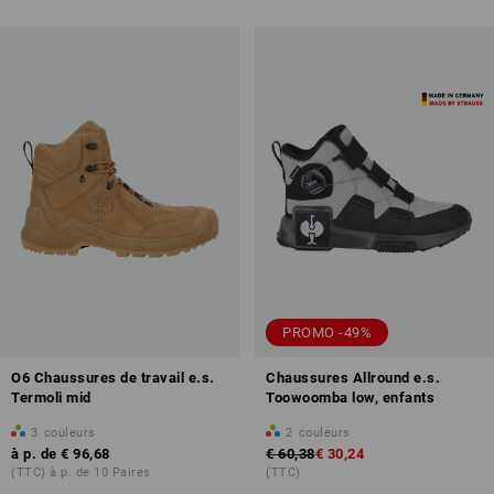
PROMO -49%
O6 Chaussures de travail e.s.
Chaussures Allround e.s.
Termoli mid
Toowoomba low, enfants
3
couleurs
2
couleurs
à p. de
€ 96,68
€ 60,38
€ 30,24
(TTC) à p. de 10 Paires
(TTC)