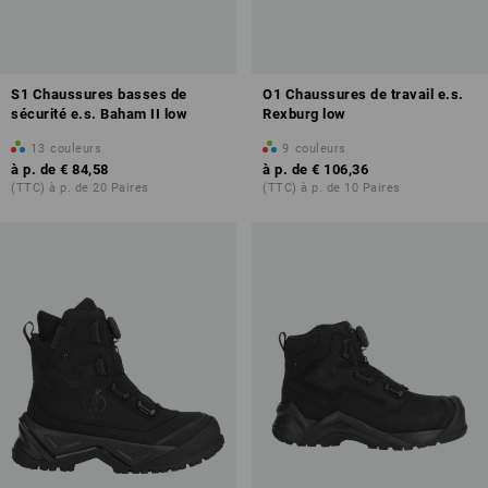
S1 Chaussures basses de
O1 Chaussures de travail e.s.
sécurité e.s. Baham II low
Rexburg low
13
couleurs
9
couleurs
à p. de
€ 84,58
à p. de
€ 106,36
(TTC) à p. de 20 Paires
(TTC) à p. de 10 Paires