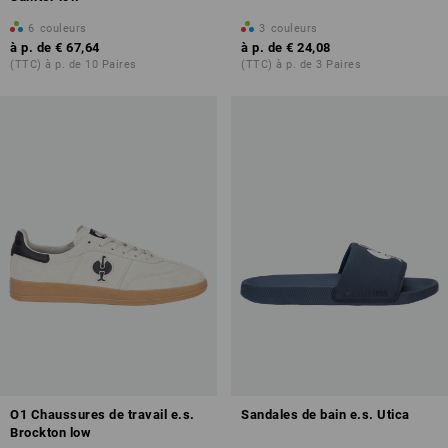
6
couleurs
3
couleurs
à p. de
€ 67,64
à p. de
€ 24,08
(TTC) à p. de 10 Paires
(TTC) à p. de 3 Paires
O1 Chaussures de travail e.s.
Sandales de bain e.s. Utica
Brockton low