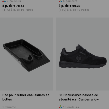
2
couleurs
6
couleurs
à p. de
€ 78,53
à p. de
€ 60,38
(TTC) à p. de 10 Paires
(TTC) à p. de 10 Paires
Bac pour retirer chaussures et
S1 Chaussures basses de
bottes
sécurité e.s. Canberra low
1
variante
10
couleurs