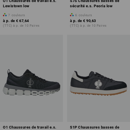
O1 Chaussures de travail e.s.
S7S Chaussures basses de
Lewistown low
sécurité e.s. Peoria low
7
couleurs
6
couleurs
à p. de
€ 67,64
à p. de
€ 90,63
(TTC) à p. de 10 Paires
(TTC) à p. de 10 Paires
O1 Chaussures de travail e.s.
S1P Chaussures basses de