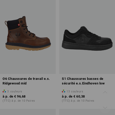
O6 Chaussures de travail e.s.
S1 Chaussures basses de
Ridgewood mid
sécurité e.s.Eindhoven low
3
couleurs
13
couleurs
à p. de
€ 96,68
à p. de
€ 60,38
(TTC) à p. de 10 Paires
(TTC) à p. de 10 Paires