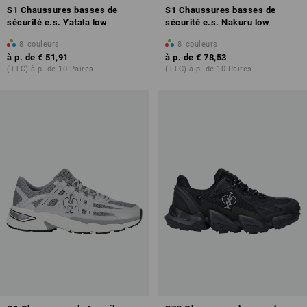
S1 Chaussures basses de
S1 Chaussures basses de
sécurité e.s. Yatala low
sécurité e.s. Nakuru low
8
couleurs
8
couleurs
à p. de
€ 51,91
à p. de
€ 78,53
(TTC) à p. de 10 Paires
(TTC) à p. de 10 Paires