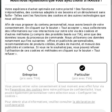
Nous nous réjouissons que vous ayez choisi STRAUSS !
Votre expérience d'achat optimale est notre priorité ! Des fonctions
Chaussures Allround
irréprochables, des contenus adaptés à vos besoins et un déroulement sans
Strauss.0900 low, enfants
faille - Telles sont les fonctions des cookies et des autres technologies que
nous utilisons.
6
couleurs
Afin de vous proposer du contenu personnalisé, nous avons besoin de votre
à p. de
€ 36,18
consentement. En cliquant sur le bouton « Tout accepter », nous collecterons
des informations sur vos interactions sur notre site via des cookies et
(TTC) à p. de 3 Paires
d'autres méthodes (y compris des procédés basés sur l'IA), ainsi que des
données issues du processus de commande. Nous utiliserons ces données
notamment aux fins suivantes : offres et publicités personnalisées,
recommandations de produits ciblées, études de marché, et mesure des
publicités et contenus. Si vous ne le souhaitez pas, vous pouvez refuser
l'utilisation de ces cookies et méthodes en cliquant sur le bouton « Tout
refuser ».
Entreprise
Particulier
(prix sans TVA)
(prix avec TVA)
Vous pouvez retirer votre consentement à tout moment avec effet futur via
les
Paramètres des cookies
dans notre politique de confidentialité. Vous
pouvez également personnaliser votre sélection sous « Configurer les
cookies ».
Pour obtenir plus d'informations, veuillez consulter
la déclaration de
confidentialité
.
NOUVEAU
NOUVEAU