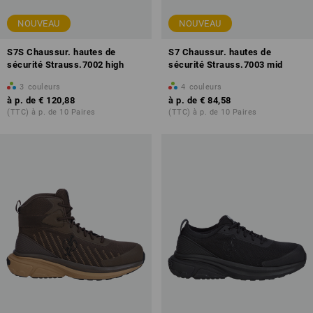
NOUVEAU
NOUVEAU
S7S Chaussur. hautes de
S7 Chaussur. hautes de
sécurité Strauss.7002 high
sécurité Strauss.7003 mid
3
couleurs
4
couleurs
à p. de
€ 120,88
à p. de
€ 84,58
(TTC) à p. de 10 Paires
(TTC) à p. de 10 Paires