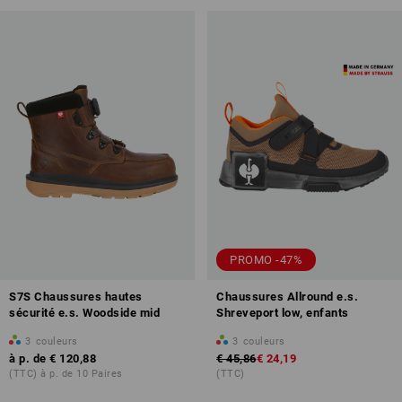
PROMO -47%
S7S Chaussures hautes
Chaussures Allround e.s.
sécurité e.s. Woodside mid
Shreveport low, enfants
3
couleurs
3
couleurs
à p. de
€ 120,88
€ 45,86
€ 24,19
(TTC) à p. de 10 Paires
(TTC)