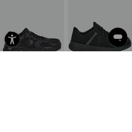
S1 Chaussures basses de
S2 Chaussures basses de
sécurité e.s. St.Louis low
sécurité e.s Rom low
10
couleurs
4
couleurs
à p. de
€ 79,74
à p. de
€ 88,21
(TTC) à p. de 10 Paires
(TTC) à p. de 10 Paires