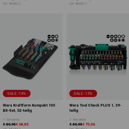
(m. MwSt.)
(m. MwSt.)
SALE -14%
SALE -13%
Wera Kraftform Kompakt 100
Wera Tool Check PLUS 1, 39-
Bit-Set, 52-teilig
teilig
1
Variante
1
Variante
€ 80,95
€ 68,85
€ 80,95
€ 70,06