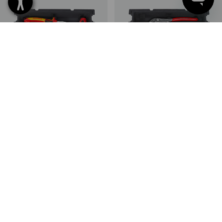
SETPREIS -30%
SETPREIS -19%
STRAUSSbox small VDE-
STRAUSSbox small Wapu-
Zangen insert
Zangen insert
1
Variante
1
Variante
ab
€ 78,41
ab
€ 54,33
ab
€ 67,28
ab
€ 54,33
(m. MwSt.) ab 6 Sets
(m. MwSt.) ab 6 Sets