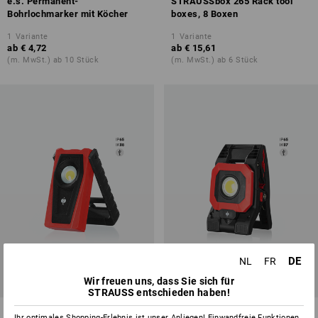
e.s. Permanent-
STRAUSSbox 265 Rack tool
Bohrlochmarker mit Köcher
boxes, 8 Boxen
1
Variante
1
Variante
ab
€ 4,72
ab
€ 15,61
(m. MwSt.) ab 10 Stück
(m. MwSt.) ab 6 Stück
DE
NL
FR
Wir freuen uns, dass Sie sich für
NEU
NEU
STRAUSS entschieden haben!
LED-Akku-Arbeitsleuchte WL
LED-Akku-Klemmleuchte WL
Ihr optimales Shopping-Erlebnis ist unser Anliegen! Einwandfreie Funktionen,