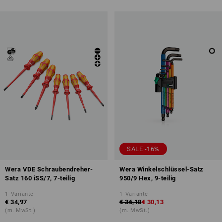
SALE -16%
Wera VDE Schraubendreher-
Wera Winkelschlüssel-Satz
Satz 160 iSS/7, 7-teilig
950/9 Hex, 9-teilig
1
Variante
1
Variante
€ 34,97
€ 36,18
€ 30,13
(m. MwSt.)
(m. MwSt.)
STRAUSSbox 125 Small