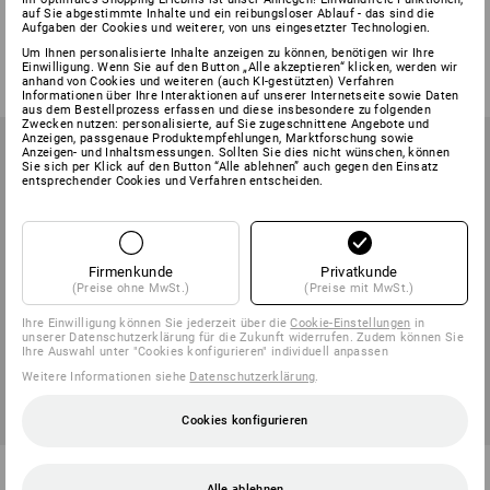
1.200
1.700
auf Sie abgestimmte Inhalte und ein reibungsloser Ablauf - das sind die
Aufgaben der Cookies und weiterer, von uns eingesetzter Technologien.
1
Variante
1
Variante
Um Ihnen personalisierte Inhalte anzeigen zu können, benötigen wir Ihre
ab
€ 42,23
ab
€ 42,23
Einwilligung. Wenn Sie auf den Button „Alle akzeptieren“ klicken, werden wir
(m. MwSt.) ab 6 Stück
(m. MwSt.) ab 6 Stück
anhand von Cookies und weiteren (auch KI-gestützten) Verfahren
Informationen über Ihre Interaktionen auf unserer Internetseite sowie Daten
aus dem Bestellprozess erfassen und diese insbesondere zu folgenden
Zwecken nutzen: personalisierte, auf Sie zugeschnittene Angebote und
Anzeigen, passgenaue Produktempfehlungen, Marktforschung sowie
Anzeigen- und Inhaltsmessungen. Sollten Sie dies nicht wünschen, können
Sie sich per Klick auf den Button “Alle ablehnen” auch gegen den Einsatz
entsprechender Cookies und Verfahren entscheiden.
Firmenkunde
Privatkunde
(Preise ohne MwSt.)
(Preise mit MwSt.)
Ihre Einwilligung können Sie jederzeit über die
Cookie-Einstellungen
in
unserer Datenschutzerklärung für die Zukunft widerrufen. Zudem können Sie
Ihre Auswahl unter "Cookies konfigurieren" individuell anpassen
Weitere Informationen siehe
Datenschutzerklärung
.
NEU
NEU
Cookies konfigurieren
Akku-Adapterplatte für LED-
LED-Akku-Inspektionslampe
Hybrid-Handwerker-Sonne
WL 600
Alle ablehnen