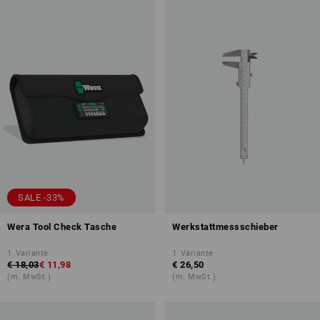
SALE -33%
Wera Tool Check Tasche
Werkstattmessschieber
1
Variante
1
Variante
€ 18,03
€ 11,98
€ 26,50
(m. MwSt.)
(m. MwSt.)