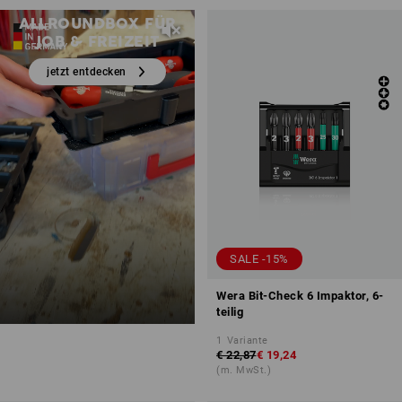
ALLROUNDBOX FÜR
JOB & FREIZEIT
jetzt entdecken
SALE -15%
Wera Bit-Check 6 Impaktor, 6-
teilig
1
Variante
€ 22,87
€ 19,24
(m. MwSt.)