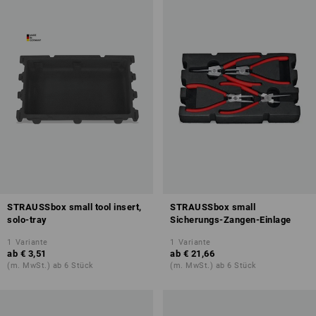
STRAUSSbox small tool insert,
STRAUSSbox small
solo-tray
Sicherungs-Zangen-Einlage
1
Variante
1
Variante
ab
€ 3,51
ab
€ 21,66
(m. MwSt.) ab 6 Stück
(m. MwSt.) ab 6 Stück