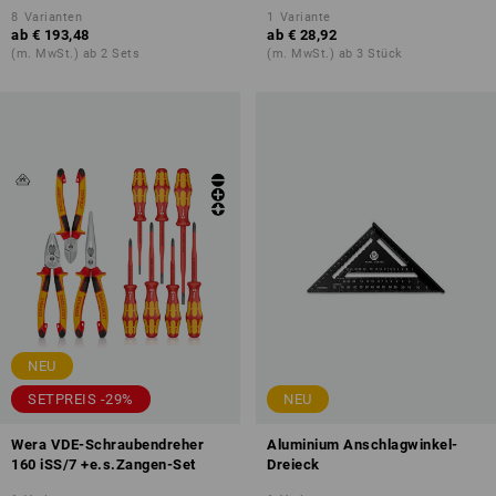
8
Varianten
1
Variante
ab
€ 193,48
ab
€ 28,92
(m. MwSt.) ab 2 Sets
(m. MwSt.) ab 3 Stück
NEU
SETPREIS -29%
NEU
Wera VDE-Schraubendreher
Aluminium Anschlagwinkel-
160 iSS/7 +e.s.Zangen-Set
Dreieck