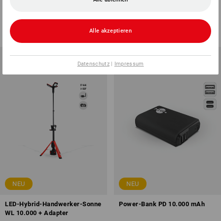
8
Varianten
1
Variante
ab
€ 8,35
ab
€ 18,03
(m. MwSt.) ab 2 Stück
(m. MwSt.) ab 6 Stück
Alle akzeptieren
Datenschutz
|
Impressum
NEU
NEU
LED-Hybrid-Handwerker-Sonne
Power-Bank PD 10.000 mAh
WL 10.000 + Adapter