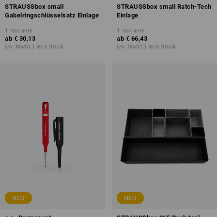
STRAUSSbox small
STRAUSSbox small Ratch-Tech
Gabelringschlüsselsatz Einlage
Einlage
1
Variante
1
Variante
ab
€ 30,13
ab
€ 66,43
(m. MwSt.) ab 6 Stück
(m. MwSt.) ab 6 Stück
NEU
NEU