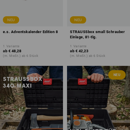
NEU
NEU
e.s. Adventskalender Edition 8
STRAUSSbox small Schrauber
Einlage, 81-tlg.
1
Variante
1
Variante
ab
€ 48,28
ab
€ 42,23
(m. MwSt.) ab 6 Stück
(m. MwSt.) ab 6 Stück
NEU
STRAUSSBOX
340 MAXI