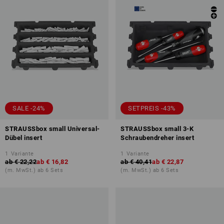
SALE -24%
SETPREIS -43%
STRAUSSbox small Universal-
STRAUSSbox small 3-K
Dübel insert
Schraubendreher insert
1
Variante
1
Variante
ab
€ 22,22
ab
€ 16,82
ab
€ 40,41
ab
€ 22,87
(m. MwSt.) ab 6 Sets
(m. MwSt.) ab 6 Sets