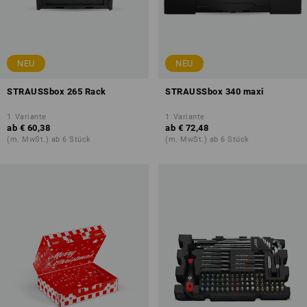
NEU
NEU
STRAUSSbox 265 Rack
STRAUSSbox 340 maxi
1
Variante
1
Variante
ab
€ 60,38
ab
€ 72,48
(m. MwSt.) ab 6 Stück
(m. MwSt.) ab 6 Stück