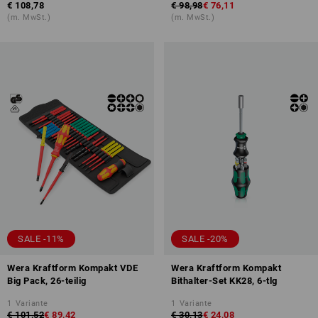
€ 108,78
€ 98,98
€ 76,11
(m. MwSt.)
(m. MwSt.)
SALE -11%
SALE -20%
Wera Kraftform Kompakt VDE
Wera Kraftform Kompakt
Big Pack, 26-teilig
Bithalter-Set KK28, 6-tlg
1
Variante
1
Variante
€ 101,52
€ 89,42
€ 30,13
€ 24,08