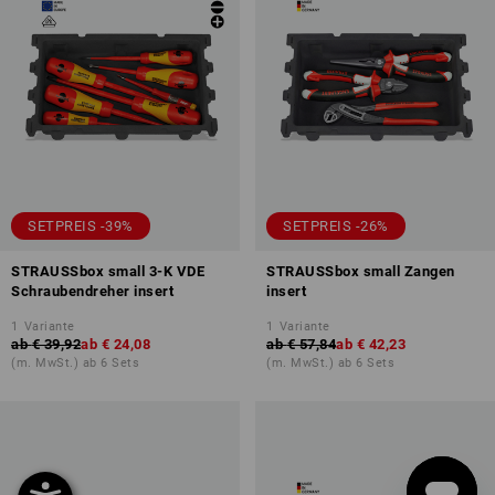
SETPREIS -39%
SETPREIS -26%
STRAUSSbox small 3-K VDE
STRAUSSbox small Zangen
Schraubendreher insert
insert
1
Variante
1
Variante
ab
€ 39,92
ab
€ 24,08
ab
€ 57,84
ab
€ 42,23
(m. MwSt.) ab 6 Sets
(m. MwSt.) ab 6 Sets