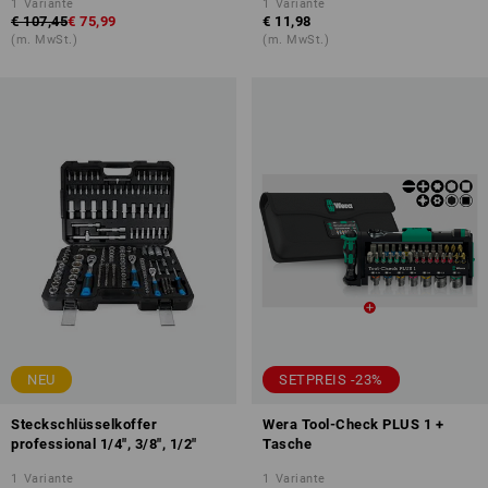
1
Variante
1
Variante
€ 107,45
€ 75,99
€ 11,98
(m. MwSt.)
(m. MwSt.)
NEU
SETPREIS -23%
Steckschlüsselkoffer
Wera Tool-Check PLUS 1 +
professional 1/4", 3/8", 1/2"
Tasche
1
Variante
1
Variante