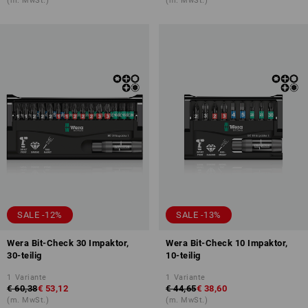
(m. MwSt.)
(m. MwSt.)
SALE -12%
SALE -13%
Wera Bit-Check 30 Impaktor,
Wera Bit-Check 10 Impaktor,
30-teilig
10-teilig
1
Variante
1
Variante
€ 60,38
€ 53,12
€ 44,65
€ 38,60
(m. MwSt.)
(m. MwSt.)