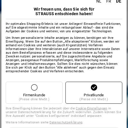
DE
NL
FR
Wir freuen uns, dass Sie sich für
STRAUSS entschieden haben!
Ihr optimales Shopping-Erlebnis ist unser Anliegen! Einwandfreie Funktionen,
auf Sie abgestimmte Inhalte und ein reibungsloser Ablauf - das sind die
Aufgaben der Cookies und weiterer, von uns eingesetzter Technologien.
Um Ihnen personalisierte Inhalte anzeigen zu können, benötigen wir Ihre
Einwilligung. Wenn Sie auf den Button „Alle akzeptieren“ klicken, werden wir
anhand von Cookies und weiteren (auch KI-gestützten) Verfahren
Informationen über Ihre Interaktionen auf unserer Internetseite sowie Daten
aus dem Bestellprozess erfassen und diese insbesondere zu folgenden
Zwecken nutzen: personalisierte, auf Sie zugeschnittene Angebote und
Anzeigen, passgenaue Produktempfehlungen, Marktforschung sowie
Anzeigen- und Inhaltsmessungen. Sollten Sie dies nicht wünschen, können
Sie sich per Klick auf den Button “Alle ablehnen” auch gegen den Einsatz
entsprechender Cookies und Verfahren entscheiden.
Firmenkunde
Privatkunde
(Preise ohne MwSt.)
(Preise mit MwSt.)
Ihre Einwilligung können Sie jederzeit über die
Cookie-Einstellungen
in
unserer Datenschutzerklärung für die Zukunft widerrufen. Zudem können Sie
Ihre Auswahl unter "Cookies konfigurieren" individuell anpassen
Weitere Informationen siehe
Datenschutzerklärung
.