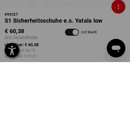
#
93127
S1 Sicherheitsschuhe e.s. Yatala low
€ 60,38
mit MwSt.
zzgl. Versandkosten
ab 1 Paar:
€ 60,38
ab 3 Paar:
€ 56,75
ab 10 Paar:
€ 51,91
Lieferzeit ca. 3-5 Werktage
FARBE
GRÖSSE
40
wählen
wählen
weiß / enzianblau
Mengenrabatt
ab 1 Paar
ab 3 Paar
ab 10 Paar