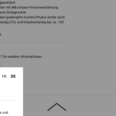
epolstert
ter mit Mikrofaser-Fersenverstärkung
are Einlegesohle
bel gedämpfte Gummi/Phylon-Sohle nach
tändig (FO) und hitzebeständig bis ca. 150
2
" für weitere Informationen.
DE
FR
es und