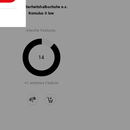
S1 Sicherheits­halbschuhe e.s.
Romulus II low
Gleiche Features:
14
+1 weiteres Feature