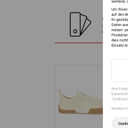
weiterer,
Um Ihnen 
auf den B
ALTERNATI
KI-gestüt
Daten aus
Vergleichen Sie
nutzen: p
besten Alternat
Produktem
dies nich
Einsatz e
Ihre Einw
Datenschu
"Cookies 
Weitere I
Cooki