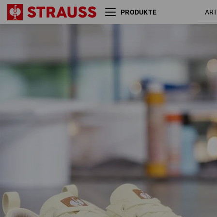
PRODUKTE
S1 Sicherheitsschuhe e.s.
hellb
Yatala low