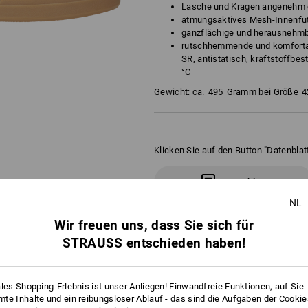
Lasche und Kragen angenehm g
atmungsaktives Mesh-Innenfut
ganzflächige und herausnehmb
rutschhemmende und komforta
SR, antistatisch, kraftstoffbes
°C
Gewicht: ca.
495
Gramm bei Größe
4
Klicken Sie auf den Button "Datenblatt
Datenblatt
NL
Wir freuen uns, dass Sie sich für
STRAUSS entschieden haben!
ATUNG
ales Shopping-Erlebnis ist unser Anliegen! Einwandfreie Funktionen, auf Sie
te Inhalte und ein reibungsloser Ablauf - das sind die Aufgaben der Cooki