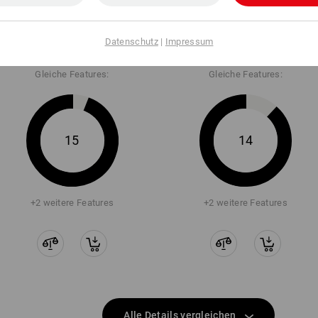
S1 Sicherheits­schuhe Strauss.​
S1 Sicherheits­schuhe Strauss.​
1004 low
1004 mid
Datenschutz
|
Impressum
Gleiche Features:
Gleiche Features:
15
14
+2 weitere Features
+2 weitere Features
Alle Details vergleichen