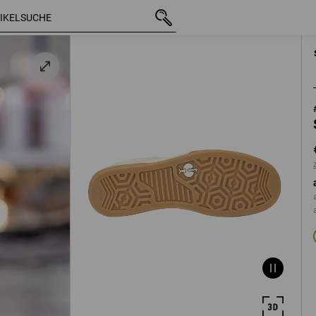
mit MwSt.
€ 60,38
41
eige
zzgl. Versandkoste