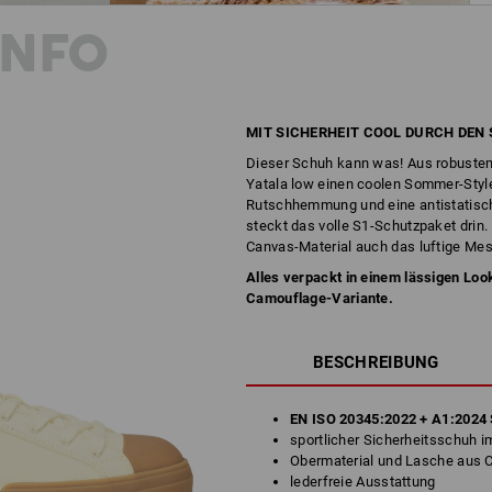
INFO
MIT SICHERHEIT COOL DURCH DEN
Dieser Schuh kann was! Aus robustem
Yatala low einen coolen Sommer-Style
Rutschhemmung und eine antistatische
steckt das volle S1-Schutzpaket drin
Canvas-Material auch das luftige Me
Alles verpackt in einem lässigen Look,
Camouflage-Variante.
BESCHREIBUNG
EN ISO 20345:2022 + A1:2024 
sportlicher Sicherheitsschuh i
Obermaterial und Lasche aus 
lederfreie Ausstattung