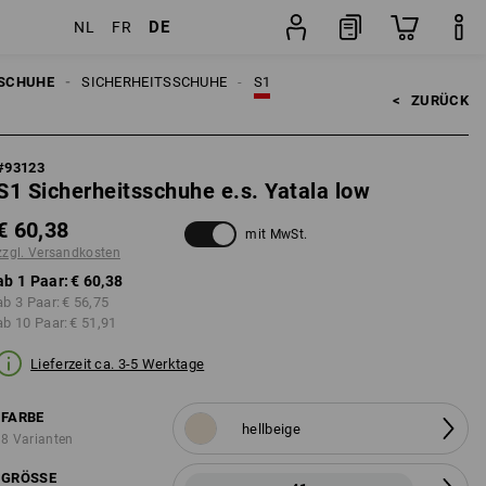
DE
NL
FR
n
Paar
SCHUHE
SICHERHEITSSCHUHE
S1
<   
ZURÜCK
#
93123
S1 Sicherheitsschuhe e.s. Yatala low
€ 60,38
mit MwSt.
zzgl. Versandkosten
ab 1 Paar:
€ 60,38
ab 3 Paar:
€ 56,75
ab 10 Paar:
€ 51,91
Lieferzeit ca. 3-5 Werktage
FARBE
hellbeige
8 Varianten
GRÖSSE