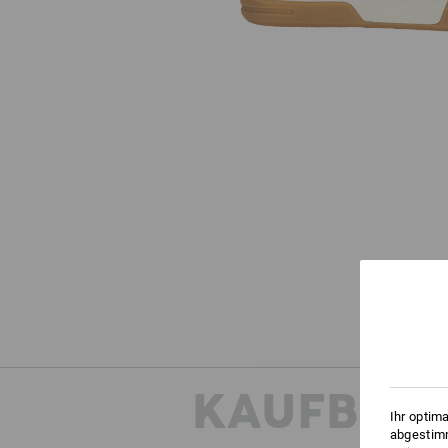
KAUFBER
Ihr optim
abgestimm