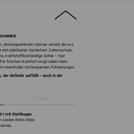
 SOMMER
, atmungsaktivem Canvas vereint der e.s.
 mit stahlharter Sicherheit. Zehenschutz,
, kraftstoffbeständige Sohle – hier
. Für frischen Komfort sorgt neben dem
sh-Innenfutter mit bequemen Polsterungen.
 der definitiv auffällt – auch in der
DETAILS
S1 mit Stahlkappe
m coolen Retro-Style
Canvas