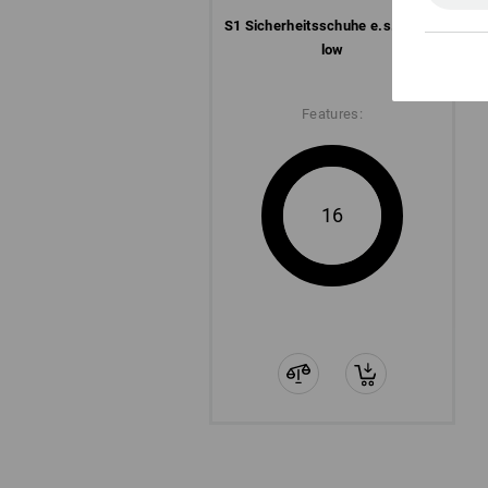
S1 Sicherheits­schuhe e.s. Yatala
low
Features:
16