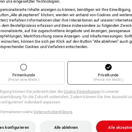
 von uns eingesetzter Technologien.
personalisierte Inhalte anzeigen zu können, benötigen wir Ihre Einwilligung
utton „Alle akzeptieren“ klicken, werden wir anhand von Cookies und weiter
VEN FINDEN
zten) Verfahren Informationen über Ihre Interaktionen auf unserer Internets
SCHUH
 dem Bestellprozess erfassen und diese insbesondere zu folgenden Zwec
 den aktuellen Artikel mit den
In 3 Sch
ersonalisierte, auf Sie zugeschnittene Angebote und Anzeigen, passgenaue
iven
pfehlungen, Marktforschung sowie Anzeigen- und Inhaltsmessungen. Sollt
t wünschen, können Sie sich per Klick auf den Button “Alle ablehnen” auch 
ntsprechender Cookies und Verfahren entscheiden.
Firmenkunde
Privatkunde
(Preise ohne MwSt.)
(Preise mit MwSt.)
illigung können Sie jederzeit über die
Cookie-Einstellungen
in unserer
tzerklärung für die Zukunft widerrufen. Zudem können Sie Ihre Auswahl un
konfigurieren" individuell anpassen
nformationen siehe
Datenschutzerklärung
.
es konfigurieren
Alle ablehnen
Alle akzeptie