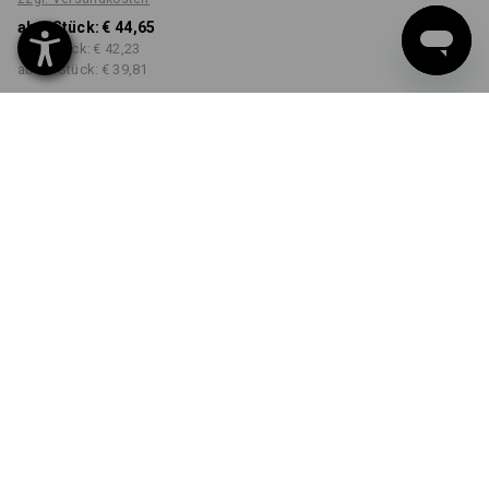
ab 1 Stück:
€ 44,65
ab 3 Stück:
€ 42,23
ab 10 Stück:
€ 39,81
Lieferzeit ca. 3-5 Werktage
FARBE
GRÖSSE
XS
wählen
wählen
weiß
Mengenrabatt
ab 1 Stück
ab 3 Stück
ab 10 Stück
Ersparnis:
Ersparnis:
Ersparnis:
0
%/
Stück
5
%/
Stück
11
%/
Stück
Stück