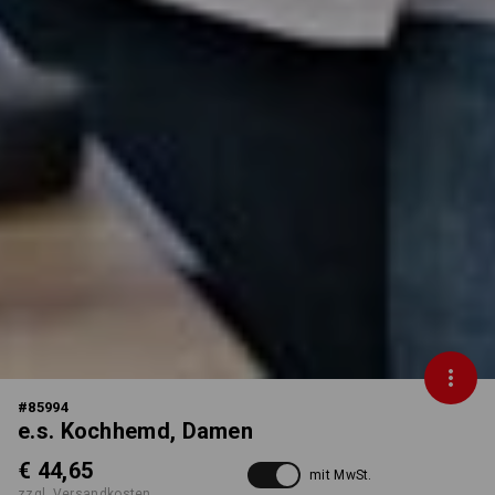
#
85994
e.s. Kochhemd, Damen
€ 44,65
mit MwSt.
zzgl. Versandkosten