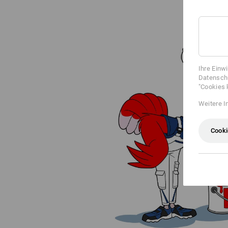
Ihre Einw
Datenschu
"Cookies 
Weitere I
Cooki