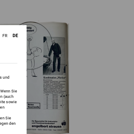
DE
FR
es und
. Wenn Sie
en (auch
eite sowie
ken
en Sie
gegen den