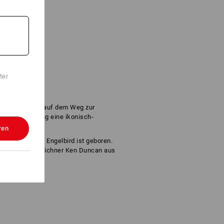
ter
rn gelassen – auf dem Weg zur
fen und Henning eine ikonisch-
ren
toon-Comeback: Engelbird ist geboren.
erte Disney-Zeichner Ken Duncan aus