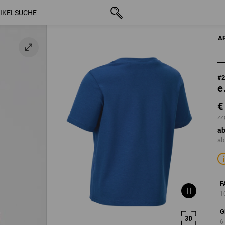
8
mit MwSt.
€ 10,16
98/104
zzgl. Versandko
A
u
#
e
€
zz
ab
ab
F
1
G
6