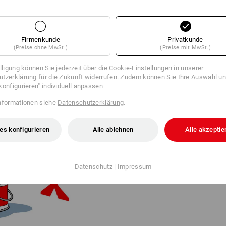
Firmenkunde
Privatkunde
(Preise ohne MwSt.)
(Preise mit MwSt.)
illigung können Sie jederzeit über die
Cookie-Einstellungen
in unserer
tzerklärung für die Zukunft widerrufen. Zudem können Sie Ihre Auswahl un
konfigurieren" individuell anpassen
FROM LOGO TO LEGEND
nformationen siehe
Datenschutzerklärung
.
Der Logo-Strauss hat 2020 Fede
Weltmarke haben die Enkel Stef
reduzierte Bildmarke eingeführt.
es konfigurieren
Alle ablehnen
Alle akzeptie
2025 feierte der Vogel sein Car
Geschaffen hat ihn der renommi
Kalifornien.
Datenschutz
|
Impressum