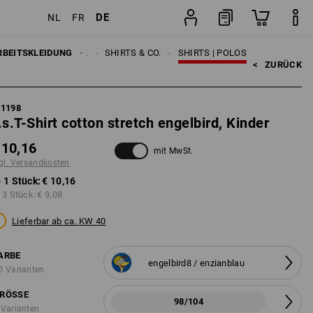
DE
NL
FR
sten
Stück
RBEITSKLEIDUNG
KINDER
SHIRTS & CO.
SHIRTS | POLOS
<   
ZURÜCK
21198
.s.T-Shirt cotton stretch engelbird, Kinder
 10,16
mit MwSt.
gl. Versandkosten
 1 Stück:
€ 10,16
 3 Stück:
€ 9,08
Lieferbar ab ca. KW 40
ARBE
engelbird8 / enzianblau
0 Varianten
RÖSSE
98/104
 Varianten