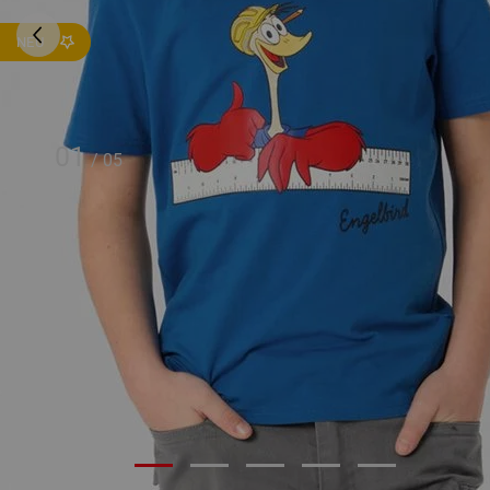
NEU
01
/
05