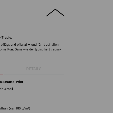
-Tradie.
pflügt und pflanzt – und fährt auf allen
Home Run. Ganz wie der typische Strauss-
DETAILS
m Strauss-Print
ch-Anteil
sthan
(ca. 180 g/m²)