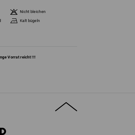
Nicht bleichen
d
Kalt bügeln
ange Vorrat reicht !!!
RD