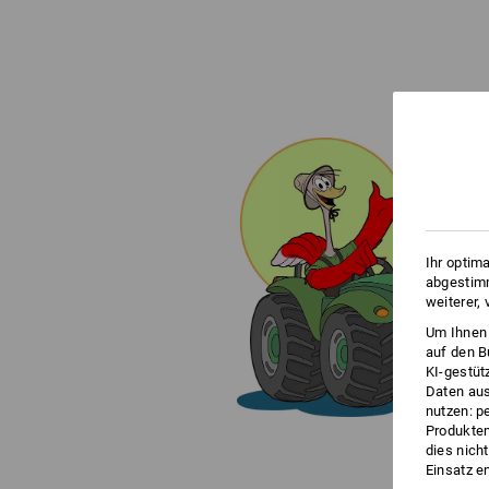
Ihr optim
abgestimm
weiterer,
Um Ihnen 
auf den B
KI-gestüt
Daten aus
nutzen: p
Produktem
dies nich
Einsatz e