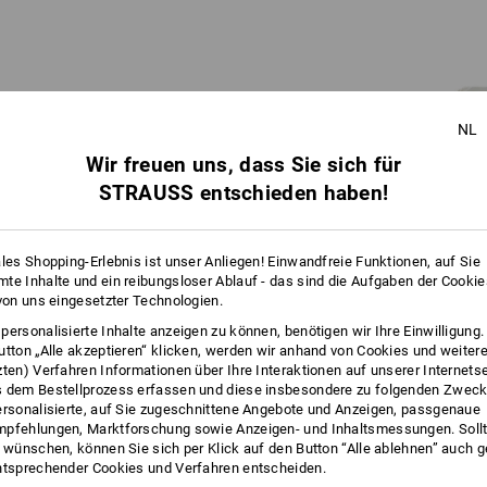
NL
Wir freuen uns, dass Sie sich für
Engelbird ist ein Strauss.
STRAUSS entschieden haben!
Genauer: Ein Vogelstrauß.
Lange Geschichte: Schon Opa Engelbert hat
sich gegen Blumen und für den Vogel
ales Shopping-Erlebnis ist unser Anliegen! Einwandfreie Funktionen, auf Sie
entschieden – der Strauß ziert seit hundert
te Inhalte und ein reibungsloser Ablauf - das sind die Aufgaben der Cooki
Jahren das Familienlogo. In den Siebzigern
 von uns eingesetzter Technologien.
hat dann Sohn Norbert den Ur-Cartoon
personalisierte Inhalte anzeigen zu können, benötigen wir Ihre Einwilligung
entwickelt: Ein Proto-Engelbird weist in den
utton „Alle akzeptieren“ klicken, werden wir anhand von Cookies und weiter
Strauss-Katalogen mit Witz und Weitsicht
zten) Verfahren Informationen über Ihre Interaktionen auf unserer Internets
auf Schnäppchen hin.
 dem Bestellprozess erfassen und diese insbesondere zu folgenden Zwec
ersonalisierte, auf Sie zugeschnittene Angebote und Anzeigen, passgenaue
pfehlungen, Marktforschung sowie Anzeigen- und Inhaltsmessungen. Sollt
t wünschen, können Sie sich per Klick auf den Button “Alle ablehnen” auch 
ntsprechender Cookies und Verfahren entscheiden.