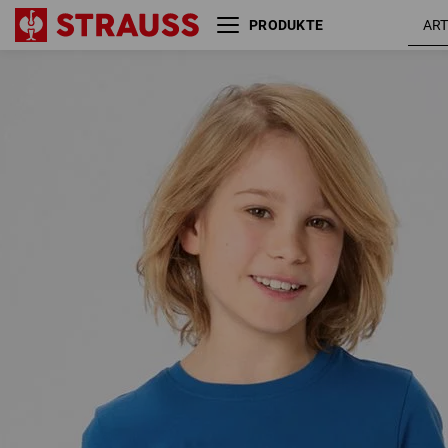
PRODUKTE
e.s.T-Shirt cotton stretch
engelbird
engelbird, Kinder
/
enzianbla