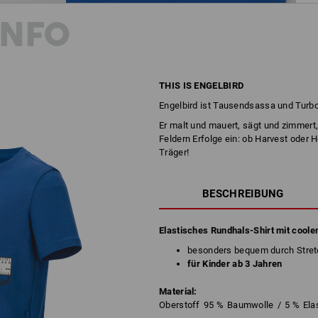
INFO
THIS IS ENGELBIRD
Engelbird ist Tausendsassa und Turbo
Er malt und mauert, sägt und zimmert, 
Feldern Erfolge ein: ob Harvest oder 
Träger!
BESCHREIBUNG
Elastisches Rundhals-Shirt mit coole
besonders bequem durch Stret
für Kinder ab 3 Jahren
Material:
Oberstoff
95
%
Baumwolle
/
5
%
Ela