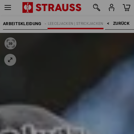
ZURÜCK    >
ARBEITSKLEIDUNG
DAMEN
JACKEN
FLEECEJACKEN | STRICKJACKEN