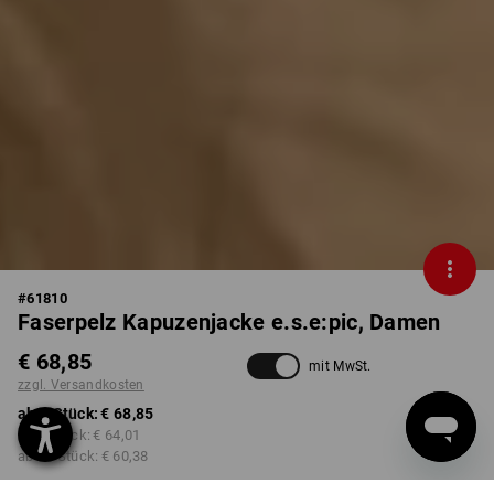
#
61810
Faserpelz Kapuzenjacke e.s.e:pic, Damen
€ 68,85
mit MwSt.
zzgl. Versandkosten
ab 1 Stück:
€ 68,85
ab 3 Stück:
€ 64,01
ab 10 Stück:
€ 60,38