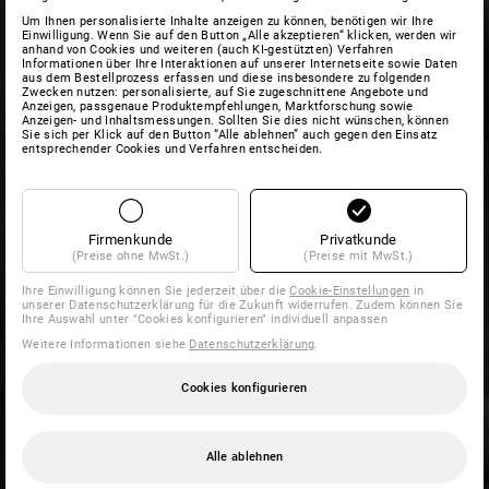
Um Ihnen personalisierte Inhalte anzeigen zu können, benötigen wir Ihre
Einwilligung. Wenn Sie auf den Button „Alle akzeptieren“ klicken, werden wir
anhand von Cookies und weiteren (auch KI-gestützten) Verfahren
Informationen über Ihre Interaktionen auf unserer Internetseite sowie Daten
aus dem Bestellprozess erfassen und diese insbesondere zu folgenden
Zwecken nutzen: personalisierte, auf Sie zugeschnittene Angebote und
Anzeigen, passgenaue Produktempfehlungen, Marktforschung sowie
Anzeigen- und Inhaltsmessungen. Sollten Sie dies nicht wünschen, können
Sie sich per Klick auf den Button “Alle ablehnen” auch gegen den Einsatz
entsprechender Cookies und Verfahren entscheiden.
Firmenkunde
Privatkunde
(Preise ohne MwSt.)
(Preise mit MwSt.)
Ihre Einwilligung können Sie jederzeit über die
Cookie-Einstellungen
in
unserer Datenschutzerklärung für die Zukunft widerrufen. Zudem können Sie
Ihre Auswahl unter "Cookies konfigurieren" individuell anpassen
Weitere Informationen siehe
Datenschutzerklärung
.
Cookies konfigurieren
Alle ablehnen