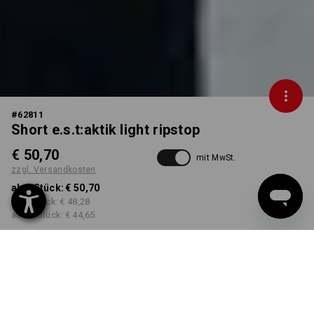
#
62811
Short e.s.t:aktik light ripstop
€ 50,70
mit MwSt.
zzgl. Versandkosten
ab 1 Stück:
€ 50,70
ab 3 Stück:
€ 48,28
ab 10 Stück:
€ 44,65
Lieferzeit ca. 3-5 Werktage
FARBE
GRÖSSE
44
wählen
wählen