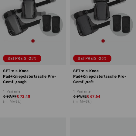
SETPREIS -25%
SETPREIS -26%
SET:e.s.Knee
SET:e.s.Knee
Pad+Kniepolstertasche Pro-
Pad+Kniepolstertasche Pro-
Comf.,rough
Comf.,soft
1
Variante
1
Variante
€ 97,77
€ 72,48
€ 91,72
€ 67,64
(m. MwSt.)
(m. MwSt.)