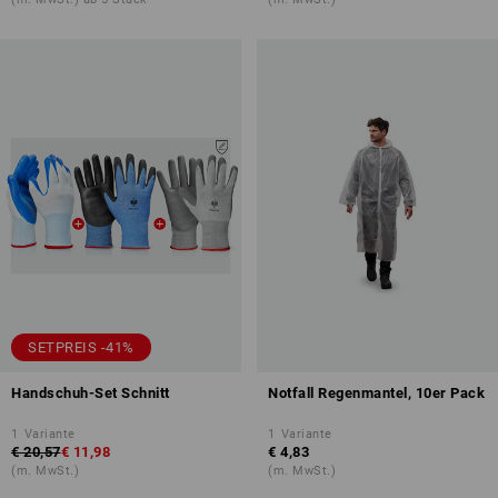
SETPREIS -41%
Handschuh-Set Schnitt
Notfall Regenmantel, 10er Pack
1
Variante
1
Variante
€ 20,57
€ 11,98
€ 4,83
(m. MwSt.)
(m. MwSt.)