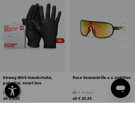
Einweg Nitril-Handschuhe,
Race Sonnenbrille e.s.ambition
puderfrei, smart box
1
Farbe
5
Farben
ab
€ 3,62
ab
€ 20,45
(m. MwSt.) ab 6 Boxen
(m. MwSt.) ab 10 Stück