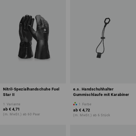
Nitril-Spezialhandschuhe Fuel
e.s. Handschuhhalter
Star II
Gummischlaufe mit Karabiner
1
Variante
1
Farbe
ab
€ 4,71
ab
€ 4,72
(m. MwSt.) ab 60 Paar
(m. MwSt.) ab 6 Stück