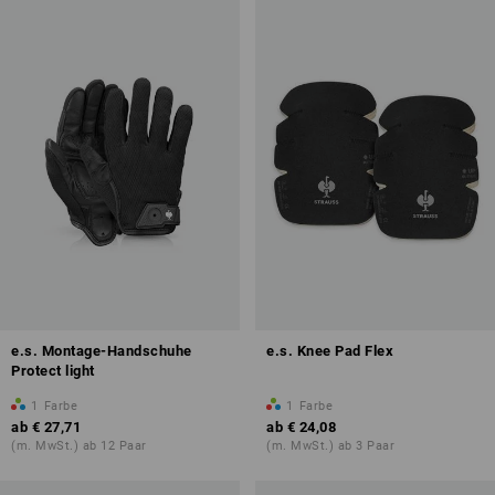
e.s. Montage-Handschuhe
e.s. Knee Pad Flex
Protect light
1
Farbe
1
Farbe
ab
€ 27,71
ab
€ 24,08
(m. MwSt.) ab 12 Paar
(m. MwSt.) ab 3 Paar