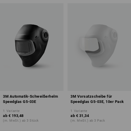
3M Automatik-Schweißerhelm
3M Vorsatzscheibe für
Speedglas G5-03E
Speedglas G5-03E, 10er Pack
1
Variante
1
Variante
ab
€ 193,48
ab
€ 31,34
(m. MwSt.) ab 3 Stück
(m. MwSt.) ab 3 Pack