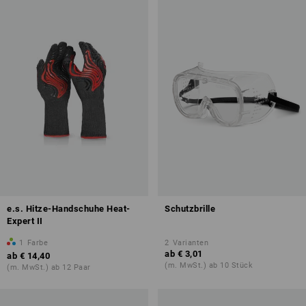
e.s. Hitze-Handschuhe Heat-
Schutzbrille
Expert II
1
Farbe
2
Varianten
ab
€ 3,01
ab
€ 14,40
(m. MwSt.) ab 10 Stück
(m. MwSt.) ab 12 Paar