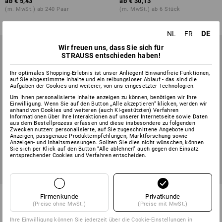
ab
€ 5,43
ab
€ 30,13
(m. MwSt.) ab 240 Paar
(m. MwSt.) ab 6 Stück
DE
NL
FR
Wir freuen uns, dass Sie sich für
STRAUSS entschieden haben!
Ihr optimales Shopping-Erlebnis ist unser Anliegen! Einwandfreie Funktionen,
auf Sie abgestimmte Inhalte und ein reibungsloser Ablauf - das sind die
Aufgaben der Cookies und weiterer, von uns eingesetzter Technologien.
Um Ihnen personalisierte Inhalte anzeigen zu können, benötigen wir Ihre
Einwilligung. Wenn Sie auf den Button „Alle akzeptieren“ klicken, werden wir
anhand von Cookies und weiteren (auch KI-gestützten) Verfahren
Informationen über Ihre Interaktionen auf unserer Internetseite sowie Daten
aus dem Bestellprozess erfassen und diese insbesondere zu folgenden
Zwecken nutzen: personalisierte, auf Sie zugeschnittene Angebote und
Anzeigen, passgenaue Produktempfehlungen, Marktforschung sowie
Anzeigen- und Inhaltsmessungen. Sollten Sie dies nicht wünschen, können
Sie sich per Klick auf den Button “Alle ablehnen” auch gegen den Einsatz
entsprechender Cookies und Verfahren entscheiden.
SETPREIS -22%
Hybrid Handschuhe e.s.motion
STRAUSSbox
Firmenkunde
Privatkunde
24/7
Betriebsverbandskasten DIN
(Preise ohne MwSt.)
(Preise mit MwSt.)
13157+Halter
Ihre Einwilligung können Sie jederzeit über die
Cookie-Einstellungen
in