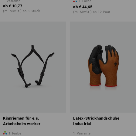
1
Variante
1
Farbe
ab
€ 10,77
ab
€ 44,65
(m. MwSt.) ab 3 Stück
(m. MwSt.) ab 12 Paar
Kinnriemen für e.s.
Latex-Strickhandschuhe
Arbeitshelm worker
Industrial
1
Farbe
1
Variante