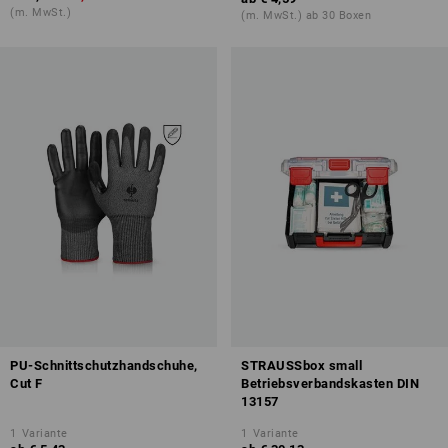
(m. MwSt.)
(m. MwSt.) ab 30 Boxen
PU-Schnittschutzhandschuhe,
STRAUSSbox small
Cut F
Betriebsverbandskasten DIN
13157
1
Variante
1
Variante