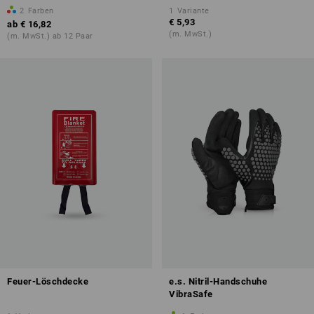
2
Farben
1
Variante
€ 5,93
ab
€ 16,82
(m. MwSt.)
(m. MwSt.) ab 12 Paar
Feuer-Löschdecke
e.s. Nitril-Handschuhe
VibraSafe