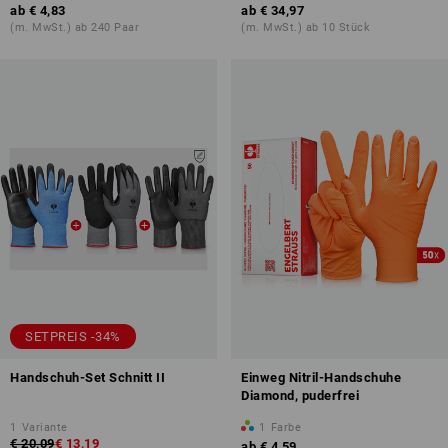
ab
€ 4,83
ab
€ 34,97
(m. MwSt.) ab 240 Paar
(m. MwSt.) ab 10 Stück
SETPREIS -34%
Handschuh-Set Schnitt II
Einweg Nitril-Handschuhe
Diamond, puderfrei
1
Variante
1
Farbe
€ 20,09
€ 13,19
ab
€ 4,59