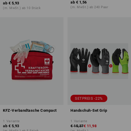
ab
€ 1,56
ab
€ 5,93
(m. MwSt.) ab 240 Paar
(m. MwSt.) ab 10 Stück
SETPREIS -22%
KFZ-Verbandtasche Compact
Handschuh-Set Grip
1
Variante
1
Variante
ab
€ 5,93
€ 15,37
€ 11,98
(m. MwSt.) ab 5 Stück
(m. MwSt.)