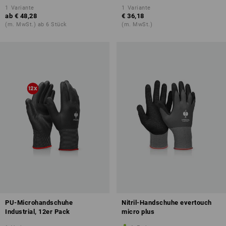
1
Variante
1
Variante
ab
€ 48,28
€ 36,18
(m. MwSt.) ab 6 Stück
(m. MwSt.)
PU-Microhandschuhe
Nitril-Handschuhe evertouch
Industrial, 12er Pack
micro plus