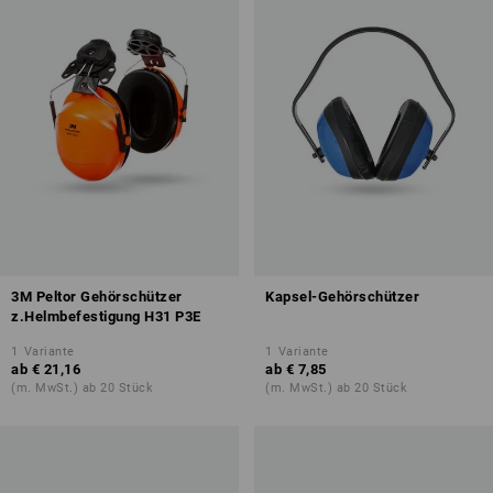
3M Peltor Gehörschützer
Kapsel-Gehörschützer
z.Helmbefestigung H31 P3E
1
Variante
1
Variante
ab
€ 21,16
ab
€ 7,85
(m. MwSt.) ab 20 Stück
(m. MwSt.) ab 20 Stück